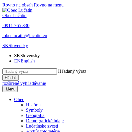
Rovno na obsah
Rovno na menu
Obec
Lučatín
0911 765 830
obeclucatin@lucatin.eu
SK
Slovensky
SK
Slovensky
EN
English
Hľadaný výraz
Hľadať
rozšírené vyhľadávanie
Menu
Obec
História
Symboly
Geografia
Demografické údaje
Lučatínske zvesti
Archív fotogaléria