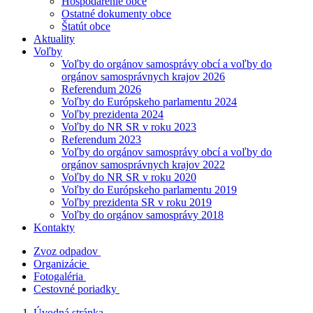
Hospodárenie obce
Ostatné dokumenty obce
Štatút obce
Aktuality
Voľby
Voľby do orgánov samosprávy obcí a voľby do
orgánov samosprávnych krajov 2026
Referendum 2026
Voľby do Európskeho parlamentu 2024
Voľby prezidenta 2024
Voľby do NR SR v roku 2023
Referendum 2023
Voľby do orgánov samosprávy obcí a voľby do
orgánov samosprávnych krajov 2022
Voľby do NR SR v roku 2020
Voľby do Európskeho parlamentu 2019
Voľby prezidenta SR v roku 2019
Voľby do orgánov samosprávy 2018
Kontakty
Zvoz odpadov
Organizácie
Fotogaléria
Cestovné poriadky
Úvodná stránka