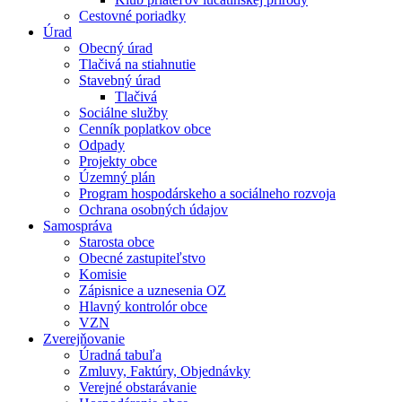
Cestovné poriadky
Úrad
Obecný úrad
Tlačivá na stiahnutie
Stavebný úrad
Tlačivá
Sociálne služby
Cenník poplatkov obce
Odpady
Projekty obce
Územný plán
Program hospodárskeho a sociálneho rozvoja
Ochrana osobných údajov
Samospráva
Starosta obce
Obecné zastupiteľstvo
Komisie
Zápisnice a uznesenia OZ
Hlavný kontrolór obce
VZN
Zverejňovanie
Úradná tabuľa
Zmluvy, Faktúry, Objednávky
Verejné obstarávanie