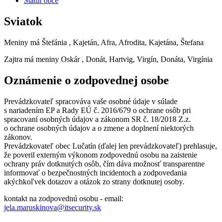
Štatút obce
Sviatok
Meniny má
Štefánia
, Kajetán, Afra, Afrodita, Kajetána, Štefana
Zajtra má meniny
Oskár
, Donát, Hartvig, Virgín, Donáta, Virgínia
Oznámenie o zodpovednej osobe
Prevádzkovateľ spracováva vaše osobné údaje v súlade
s nariadením EP a Rady EÚ č. 2016/679 o ochrane osôb pri
spracovaní osobných údajov a zákonom SR č. 18/2018 Z.z.
o ochrane osobných údajov a o zmene a doplnení niektorých
zákonov.
Prevádzkovateľ obec Lučatín (ďalej len prevádzkovateľ) prehlasuje,
že poveril externým výkonom zodpovednú osobu na zaistenie
ochrany práv dotknutých osôb, čím dáva možnosť transparentne
informovať o bezpečnostných incidentoch a zodpovedania
akýchkoľvek dotazov a otázok zo strany dotknutej osoby.
kontakt na zodpovednú osobu - email:
jela.maruskinova@itsecurity.sk