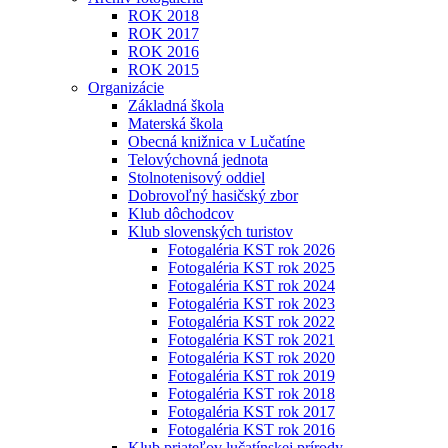
ROK 2018
ROK 2017
ROK 2016
ROK 2015
Organizácie
Základná škola
Materská škola
Obecná knižnica v Lučatíne
Telovýchovná jednota
Stolnotenisový oddiel
Dobrovoľný hasičský zbor
Klub dôchodcov
Klub slovenských turistov
Fotogaléria KST rok 2026
Fotogaléria KST rok 2025
Fotogaléria KST rok 2024
Fotogaléria KST rok 2023
Fotogaléria KST rok 2022
Fotogaléria KST rok 2021
Fotogaléria KST rok 2020
Fotogaléria KST rok 2019
Fotogaléria KST rok 2018
Fotogaléria KST rok 2017
Fotogaléria KST rok 2016
Klub priateľov lučatínskej prírody