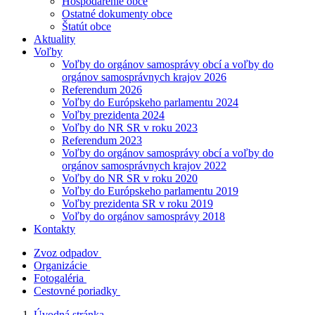
Hospodárenie obce
Ostatné dokumenty obce
Štatút obce
Aktuality
Voľby
Voľby do orgánov samosprávy obcí a voľby do
orgánov samosprávnych krajov 2026
Referendum 2026
Voľby do Európskeho parlamentu 2024
Voľby prezidenta 2024
Voľby do NR SR v roku 2023
Referendum 2023
Voľby do orgánov samosprávy obcí a voľby do
orgánov samosprávnych krajov 2022
Voľby do NR SR v roku 2020
Voľby do Európskeho parlamentu 2019
Voľby prezidenta SR v roku 2019
Voľby do orgánov samosprávy 2018
Kontakty
Zvoz odpadov
Organizácie
Fotogaléria
Cestovné poriadky
Úvodná stránka