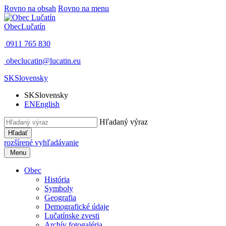
Rovno na obsah
Rovno na menu
Obec
Lučatín
0911 765 830
obeclucatin@lucatin.eu
SK
Slovensky
SK
Slovensky
EN
English
Hľadaný výraz
Hľadať
rozšírené vyhľadávanie
Menu
Obec
História
Symboly
Geografia
Demografické údaje
Lučatínske zvesti
Archív fotogaléria