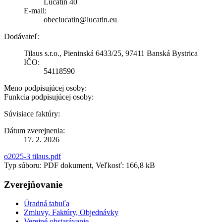
Lučatín 40
E-mail:
obeclucatin@lucatin.eu
Dodávateľ:
Tilaus s.r.o., Pieninská 6433/25, 97411 Banská Bystrica
IČO:
54118590
Meno podpisujúcej osoby:
Funkcia podpisujúcej osoby:
Súvisiace faktúry:
Dátum zverejnenia:
17. 2. 2026
o2025-3 tilaus.pdf
Typ súboru: PDF dokument, Veľkosť: 166,8 kB
Zverejňovanie
Úradná tabuľa
Zmluvy, Faktúry, Objednávky
Verejné obstarávanie