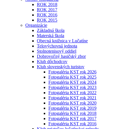
ROK 2018
ROK 2017
ROK 2016
ROK 2015
Organizácie
Základná škola
Materská škola
Obecná knižnica v Lučatíne
Telovýchovná jednota
Stolnotenisový oddiel
Dobrovoľný hasičský zbor
Klub dôchodcov
Klub slovenských turistov
Fotogaléria KST rok 2026
Fotogaléria KST rok 2025
Fotogaléria KST rok 2024
Fotogaléria KST rok 2023
Fotogaléria KST rok 2022
Fotogaléria KST rok 2021
Fotogaléria KST rok 2020
Fotogaléria KST rok 2019
Fotogaléria KST rok 2018
Fotogaléria KST rok 2017
Fotogaléria KST rok 2016
Klub priateľov lučatínskej prírody