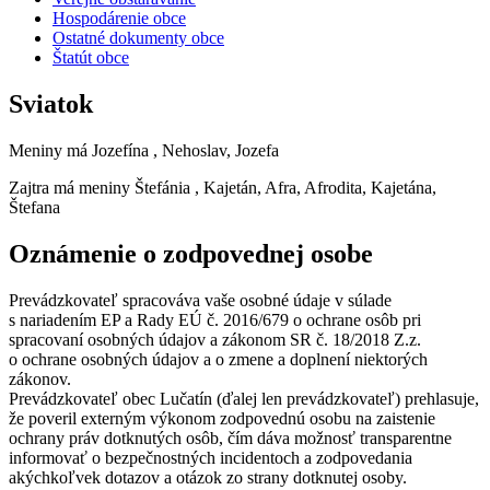
Hospodárenie obce
Ostatné dokumenty obce
Štatút obce
Sviatok
Meniny má
Jozefína
, Nehoslav, Jozefa
Zajtra má meniny
Štefánia
, Kajetán, Afra, Afrodita, Kajetána,
Štefana
Oznámenie o zodpovednej osobe
Prevádzkovateľ spracováva vaše osobné údaje v súlade
s nariadením EP a Rady EÚ č. 2016/679 o ochrane osôb pri
spracovaní osobných údajov a zákonom SR č. 18/2018 Z.z.
o ochrane osobných údajov a o zmene a doplnení niektorých
zákonov.
Prevádzkovateľ obec Lučatín (ďalej len prevádzkovateľ) prehlasuje,
že poveril externým výkonom zodpovednú osobu na zaistenie
ochrany práv dotknutých osôb, čím dáva možnosť transparentne
informovať o bezpečnostných incidentoch a zodpovedania
akýchkoľvek dotazov a otázok zo strany dotknutej osoby.