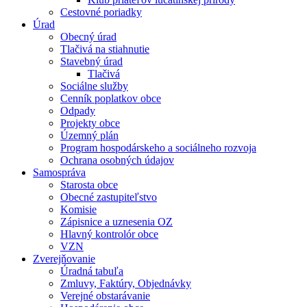
Cestovné poriadky
Úrad
Obecný úrad
Tlačivá na stiahnutie
Stavebný úrad
Tlačivá
Sociálne služby
Cenník poplatkov obce
Odpady
Projekty obce
Územný plán
Program hospodárskeho a sociálneho rozvoja
Ochrana osobných údajov
Samospráva
Starosta obce
Obecné zastupiteľstvo
Komisie
Zápisnice a uznesenia OZ
Hlavný kontrolór obce
VZN
Zverejňovanie
Úradná tabuľa
Zmluvy, Faktúry, Objednávky
Verejné obstarávanie