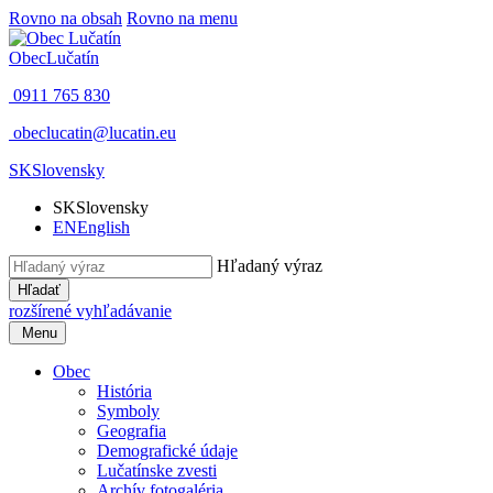
Rovno na obsah
Rovno na menu
Obec
Lučatín
0911 765 830
obeclucatin@lucatin.eu
SK
Slovensky
SK
Slovensky
EN
English
Hľadaný výraz
Hľadať
rozšírené vyhľadávanie
Menu
Obec
História
Symboly
Geografia
Demografické údaje
Lučatínske zvesti
Archív fotogaléria