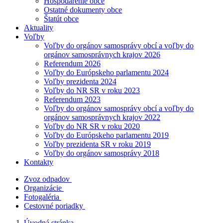
Hospodárenie obce
Ostatné dokumenty obce
Štatút obce
Aktuality
Voľby
Voľby do orgánov samosprávy obcí a voľby do
orgánov samosprávnych krajov 2026
Referendum 2026
Voľby do Európskeho parlamentu 2024
Voľby prezidenta 2024
Voľby do NR SR v roku 2023
Referendum 2023
Voľby do orgánov samosprávy obcí a voľby do
orgánov samosprávnych krajov 2022
Voľby do NR SR v roku 2020
Voľby do Európskeho parlamentu 2019
Voľby prezidenta SR v roku 2019
Voľby do orgánov samosprávy 2018
Kontakty
Zvoz odpadov
Organizácie
Fotogaléria
Cestovné poriadky
Úvodná stránka