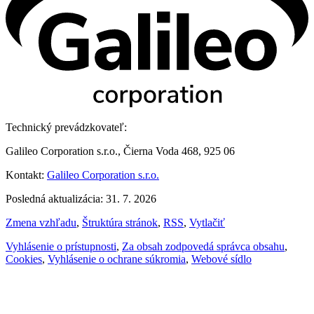
Technický prevádzkovateľ:
Galileo Corporation s.r.o., Čierna Voda 468, 925 06
Kontakt:
Galileo Corporation s.r.o.
Posledná aktualizácia: 31. 7. 2026
Zmena vzhľadu
,
Štruktúra stránok
,
RSS
,
Vytlačiť
Vyhlásenie o prístupnosti
,
Za obsah zodpovedá správca obsahu
,
Cookies
,
Vyhlásenie o ochrane súkromia
,
Webové sídlo