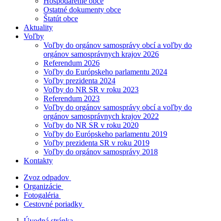
Hospodárenie obce
Ostatné dokumenty obce
Štatút obce
Aktuality
Voľby
Voľby do orgánov samosprávy obcí a voľby do
orgánov samosprávnych krajov 2026
Referendum 2026
Voľby do Európskeho parlamentu 2024
Voľby prezidenta 2024
Voľby do NR SR v roku 2023
Referendum 2023
Voľby do orgánov samosprávy obcí a voľby do
orgánov samosprávnych krajov 2022
Voľby do NR SR v roku 2020
Voľby do Európskeho parlamentu 2019
Voľby prezidenta SR v roku 2019
Voľby do orgánov samosprávy 2018
Kontakty
Zvoz odpadov
Organizácie
Fotogaléria
Cestovné poriadky
Úvodná stránka