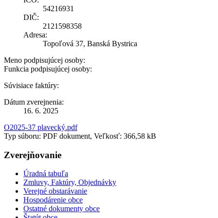
54216931
DIČ:
2121598358
Adresa:
Topoľová 37, Banská Bystrica
Meno podpisujúcej osoby:
Funkcia podpisujúcej osoby:
Súvisiace faktúry:
Dátum zverejnenia:
16. 6. 2025
O2025-37 plavecký.pdf
Typ súboru: PDF dokument, Veľkosť: 366,58 kB
Zverejňovanie
Úradná tabuľa
Zmluvy, Faktúry, Objednávky
Verejné obstarávanie
Hospodárenie obce
Ostatné dokumenty obce
Štatút obce