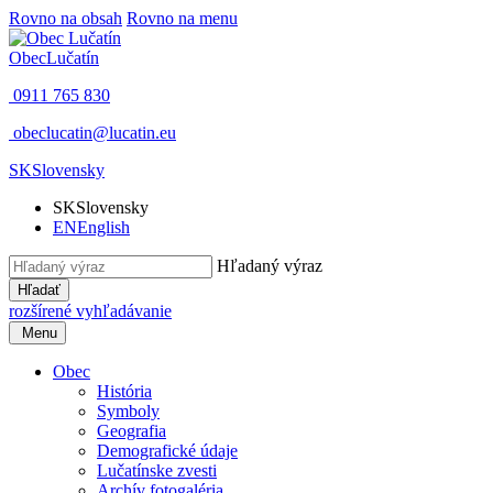
Rovno na obsah
Rovno na menu
Obec
Lučatín
0911 765 830
obeclucatin@lucatin.eu
SK
Slovensky
SK
Slovensky
EN
English
Hľadaný výraz
Hľadať
rozšírené vyhľadávanie
Menu
Obec
História
Symboly
Geografia
Demografické údaje
Lučatínske zvesti
Archív fotogaléria