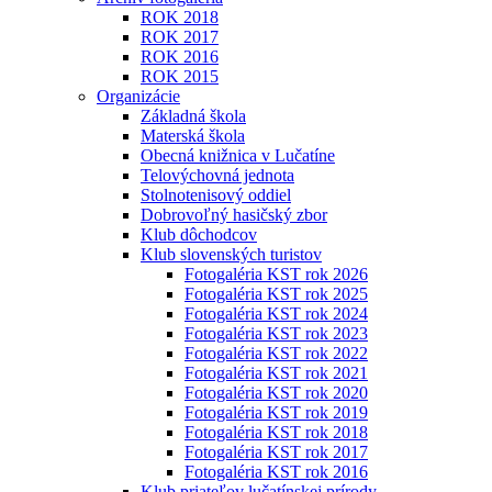
ROK 2018
ROK 2017
ROK 2016
ROK 2015
Organizácie
Základná škola
Materská škola
Obecná knižnica v Lučatíne
Telovýchovná jednota
Stolnotenisový oddiel
Dobrovoľný hasičský zbor
Klub dôchodcov
Klub slovenských turistov
Fotogaléria KST rok 2026
Fotogaléria KST rok 2025
Fotogaléria KST rok 2024
Fotogaléria KST rok 2023
Fotogaléria KST rok 2022
Fotogaléria KST rok 2021
Fotogaléria KST rok 2020
Fotogaléria KST rok 2019
Fotogaléria KST rok 2018
Fotogaléria KST rok 2017
Fotogaléria KST rok 2016
Klub priateľov lučatínskej prírody