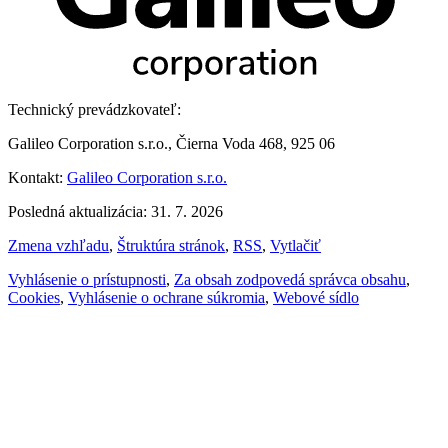
Technický prevádzkovateľ:
Galileo Corporation s.r.o., Čierna Voda 468, 925 06
Kontakt:
Galileo Corporation s.r.o.
Posledná aktualizácia: 31. 7. 2026
Zmena vzhľadu
,
Štruktúra stránok
,
RSS
,
Vytlačiť
Vyhlásenie o prístupnosti
,
Za obsah zodpovedá správca obsahu
,
Cookies
,
Vyhlásenie o ochrane súkromia
,
Webové sídlo