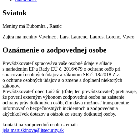
Sviatok
Meniny má
Ľubomíra
, Rastic
Zajtra má meniny
Vavrinec
, Lars, Laurenc, Laurus, Lorenc, Vavro
Oznámenie o zodpovednej osobe
Prevádzkovateľ spracováva vaše osobné údaje v súlade
s nariadením EP a Rady EÚ č. 2016/679 o ochrane osôb pri
spracovaní osobných údajov a zákonom SR č. 18/2018 Z.z.
o ochrane osobných údajov a o zmene a doplnení niektorých
zákonov.
Prevádzkovateľ obec Lučatín (ďalej len prevádzkovateľ) prehlasuje,
že poveril externým výkonom zodpovednú osobu na zaistenie
ochrany práv dotknutých osôb, čím dáva možnosť transparentne
informovať o bezpečnostných incidentoch a zodpovedania
akýchkoľvek dotazov a otázok zo strany dotknutej osoby.
kontakt na zodpovednú osobu - email:
jela.maruskinova@itsecurity.sk