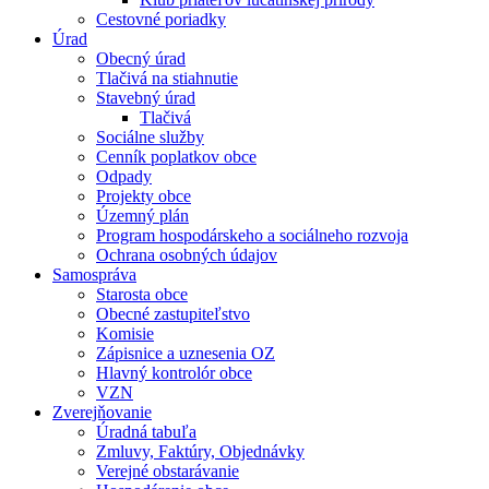
Cestovné poriadky
Úrad
Obecný úrad
Tlačivá na stiahnutie
Stavebný úrad
Tlačivá
Sociálne služby
Cenník poplatkov obce
Odpady
Projekty obce
Územný plán
Program hospodárskeho a sociálneho rozvoja
Ochrana osobných údajov
Samospráva
Starosta obce
Obecné zastupiteľstvo
Komisie
Zápisnice a uznesenia OZ
Hlavný kontrolór obce
VZN
Zverejňovanie
Úradná tabuľa
Zmluvy, Faktúry, Objednávky
Verejné obstarávanie