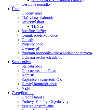
Cestovné poriadky
Úrad
Obecný úrad
Tlačivá na stiahnutie
Stavebný úrad
Tlačivá
Sociálne služby
Cenník poplatkov obce
Odpady
Projekty obce
Územný plán
Program hospodárskeho a sociálneho rozvoja
Ochrana osobných údajov
Samospráva
Starosta obce
Obecné zastupiteľstvo
Komisie
Zápisnice a uznesenia OZ
Hlavný kontrolór obce
VZN
Zverejňovanie
Úradná tabuľa
Zmluvy, Faktúry, Objednávky
Verejné obstarávanie