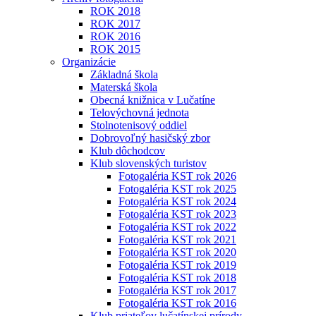
ROK 2018
ROK 2017
ROK 2016
ROK 2015
Organizácie
Základná škola
Materská škola
Obecná knižnica v Lučatíne
Telovýchovná jednota
Stolnotenisový oddiel
Dobrovoľný hasičský zbor
Klub dôchodcov
Klub slovenských turistov
Fotogaléria KST rok 2026
Fotogaléria KST rok 2025
Fotogaléria KST rok 2024
Fotogaléria KST rok 2023
Fotogaléria KST rok 2022
Fotogaléria KST rok 2021
Fotogaléria KST rok 2020
Fotogaléria KST rok 2019
Fotogaléria KST rok 2018
Fotogaléria KST rok 2017
Fotogaléria KST rok 2016
Klub priateľov lučatínskej prírody