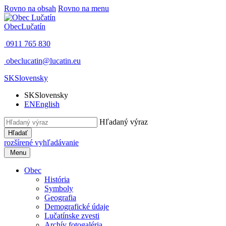
Rovno na obsah
Rovno na menu
Obec
Lučatín
0911 765 830
obeclucatin@lucatin.eu
SK
Slovensky
SK
Slovensky
EN
English
Hľadaný výraz
Hľadať
rozšírené vyhľadávanie
Menu
Obec
História
Symboly
Geografia
Demografické údaje
Lučatínske zvesti
Archív fotogaléria