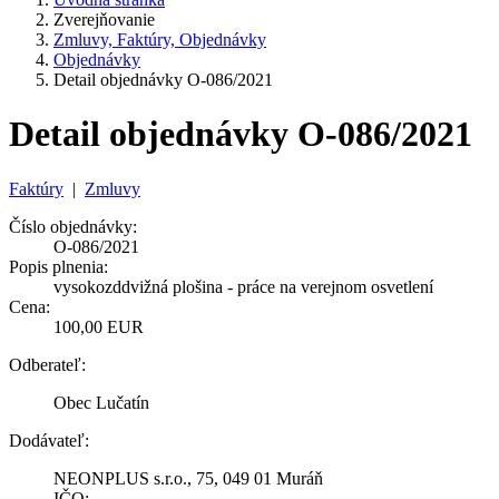
Zverejňovanie
Zmluvy, Faktúry, Objednávky
Objednávky
Detail objednávky O-086/2021
Detail objednávky O-086/2021
Faktúry
|
Zmluvy
Číslo objednávky:
O-086/2021
Popis plnenia:
vysokozddvižná plošina - práce na verejnom osvetlení
Cena:
100,00 EUR
Odberateľ:
Obec Lučatín
Dodávateľ:
NEONPLUS s.r.o., 75, 049 01 Muráň
IČO: