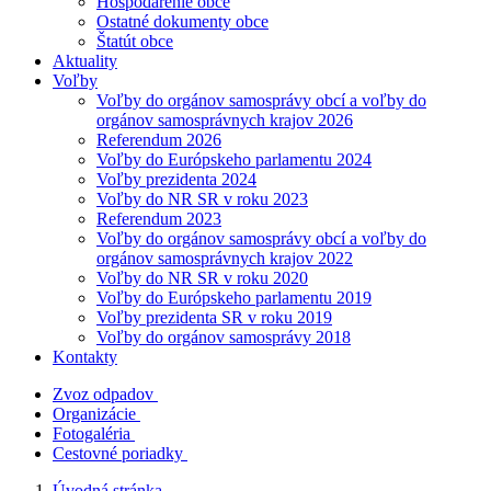
Hospodárenie obce
Ostatné dokumenty obce
Štatút obce
Aktuality
Voľby
Voľby do orgánov samosprávy obcí a voľby do
orgánov samosprávnych krajov 2026
Referendum 2026
Voľby do Európskeho parlamentu 2024
Voľby prezidenta 2024
Voľby do NR SR v roku 2023
Referendum 2023
Voľby do orgánov samosprávy obcí a voľby do
orgánov samosprávnych krajov 2022
Voľby do NR SR v roku 2020
Voľby do Európskeho parlamentu 2019
Voľby prezidenta SR v roku 2019
Voľby do orgánov samosprávy 2018
Kontakty
Zvoz odpadov
Organizácie
Fotogaléria
Cestovné poriadky
Úvodná stránka