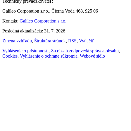
Technický prevádzkovateľ:
Galileo Corporation s.r.o., Čierna Voda 468, 925 06
Kontakt:
Galileo Corporation s.r.o.
Posledná aktualizácia: 31. 7. 2026
Zmena vzhľadu
,
Štruktúra stránok
,
RSS
,
Vytlačiť
Vyhlásenie o prístupnosti
,
Za obsah zodpovedá správca obsahu
,
Cookies
,
Vyhlásenie o ochrane súkromia
,
Webové sídlo