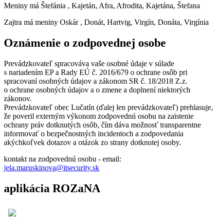
Meniny má
Štefánia
, Kajetán, Afra, Afrodita, Kajetána, Štefana
Zajtra má meniny
Oskár
, Donát, Hartvig, Virgín, Donáta, Virgínia
Oznámenie o zodpovednej osobe
Prevádzkovateľ spracováva vaše osobné údaje v súlade
s nariadením EP a Rady EÚ č. 2016/679 o ochrane osôb pri
spracovaní osobných údajov a zákonom SR č. 18/2018 Z.z.
o ochrane osobných údajov a o zmene a doplnení niektorých
zákonov.
Prevádzkovateľ obec Lučatín (ďalej len prevádzkovateľ) prehlasuje,
že poveril externým výkonom zodpovednú osobu na zaistenie
ochrany práv dotknutých osôb, čím dáva možnosť transparentne
informovať o bezpečnostných incidentoch a zodpovedania
akýchkoľvek dotazov a otázok zo strany dotknutej osoby.
kontakt na zodpovednú osobu - email:
jela.maruskinova@itsecurity.sk
aplikácia ROZaNA