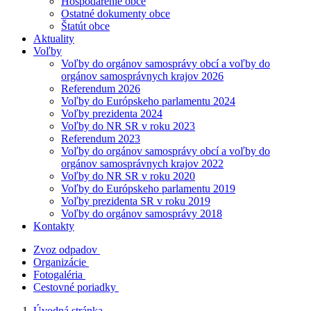
Hospodárenie obce
Ostatné dokumenty obce
Štatút obce
Aktuality
Voľby
Voľby do orgánov samosprávy obcí a voľby do
orgánov samosprávnych krajov 2026
Referendum 2026
Voľby do Európskeho parlamentu 2024
Voľby prezidenta 2024
Voľby do NR SR v roku 2023
Referendum 2023
Voľby do orgánov samosprávy obcí a voľby do
orgánov samosprávnych krajov 2022
Voľby do NR SR v roku 2020
Voľby do Európskeho parlamentu 2019
Voľby prezidenta SR v roku 2019
Voľby do orgánov samosprávy 2018
Kontakty
Zvoz odpadov
Organizácie
Fotogaléria
Cestovné poriadky
Úvodná stránka