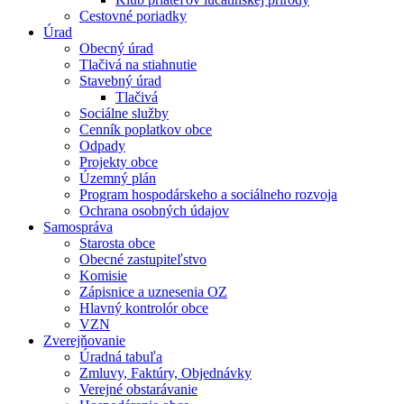
Cestovné poriadky
Úrad
Obecný úrad
Tlačivá na stiahnutie
Stavebný úrad
Tlačivá
Sociálne služby
Cenník poplatkov obce
Odpady
Projekty obce
Územný plán
Program hospodárskeho a sociálneho rozvoja
Ochrana osobných údajov
Samospráva
Starosta obce
Obecné zastupiteľstvo
Komisie
Zápisnice a uznesenia OZ
Hlavný kontrolór obce
VZN
Zverejňovanie
Úradná tabuľa
Zmluvy, Faktúry, Objednávky
Verejné obstarávanie