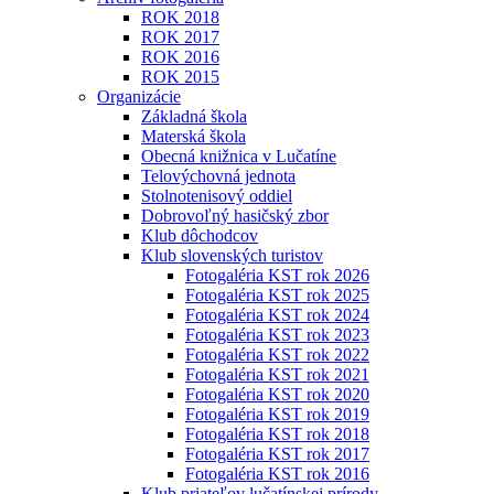
ROK 2018
ROK 2017
ROK 2016
ROK 2015
Organizácie
Základná škola
Materská škola
Obecná knižnica v Lučatíne
Telovýchovná jednota
Stolnotenisový oddiel
Dobrovoľný hasičský zbor
Klub dôchodcov
Klub slovenských turistov
Fotogaléria KST rok 2026
Fotogaléria KST rok 2025
Fotogaléria KST rok 2024
Fotogaléria KST rok 2023
Fotogaléria KST rok 2022
Fotogaléria KST rok 2021
Fotogaléria KST rok 2020
Fotogaléria KST rok 2019
Fotogaléria KST rok 2018
Fotogaléria KST rok 2017
Fotogaléria KST rok 2016
Klub priateľov lučatínskej prírody