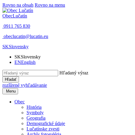
Rovno na obsah
Rovno na menu
Obec
Lučatín
0911 765 830
obeclucatin@lucatin.eu
SK
Slovensky
SK
Slovensky
EN
English
Hľadaný výraz
Hľadať
rozšírené vyhľadávanie
Menu
Obec
História
Symboly
Geografia
Demografické údaje
Lučatínske zvesti
Archív fotogaléria