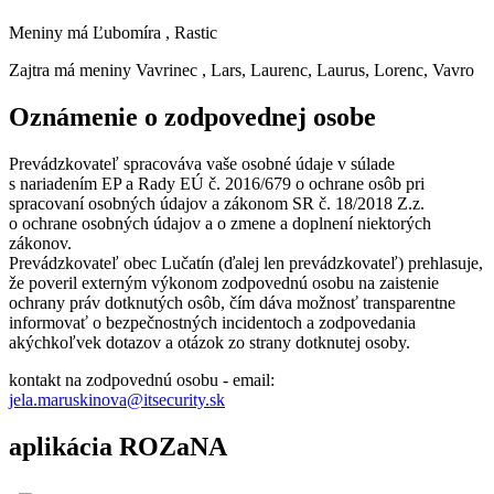
Meniny má
Ľubomíra
, Rastic
Zajtra má meniny
Vavrinec
, Lars, Laurenc, Laurus, Lorenc, Vavro
Oznámenie o zodpovednej osobe
Prevádzkovateľ spracováva vaše osobné údaje v súlade
s nariadením EP a Rady EÚ č. 2016/679 o ochrane osôb pri
spracovaní osobných údajov a zákonom SR č. 18/2018 Z.z.
o ochrane osobných údajov a o zmene a doplnení niektorých
zákonov.
Prevádzkovateľ obec Lučatín (ďalej len prevádzkovateľ) prehlasuje,
že poveril externým výkonom zodpovednú osobu na zaistenie
ochrany práv dotknutých osôb, čím dáva možnosť transparentne
informovať o bezpečnostných incidentoch a zodpovedania
akýchkoľvek dotazov a otázok zo strany dotknutej osoby.
kontakt na zodpovednú osobu - email:
jela.maruskinova@itsecurity.sk
aplikácia ROZaNA