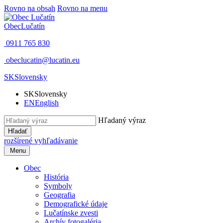
Rovno na obsah
Rovno na menu
Obec
Lučatín
0911 765 830
obeclucatin@lucatin.eu
SK
Slovensky
SK
Slovensky
EN
English
Hľadaný výraz
Hľadať
rozšírené vyhľadávanie
Menu
Obec
História
Symboly
Geografia
Demografické údaje
Lučatínske zvesti
Archív fotogaléria