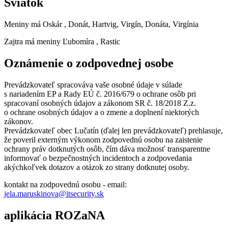
Sviatok
Meniny má
Oskár
, Donát, Hartvig, Virgín, Donáta, Virgínia
Zajtra má meniny
Ľubomíra
, Rastic
Oznámenie o zodpovednej osobe
Prevádzkovateľ spracováva vaše osobné údaje v súlade
s nariadením EP a Rady EÚ č. 2016/679 o ochrane osôb pri
spracovaní osobných údajov a zákonom SR č. 18/2018 Z.z.
o ochrane osobných údajov a o zmene a doplnení niektorých
zákonov.
Prevádzkovateľ obec Lučatín (ďalej len prevádzkovateľ) prehlasuje,
že poveril externým výkonom zodpovednú osobu na zaistenie
ochrany práv dotknutých osôb, čím dáva možnosť transparentne
informovať o bezpečnostných incidentoch a zodpovedania
akýchkoľvek dotazov a otázok zo strany dotknutej osoby.
kontakt na zodpovednú osobu - email:
jela.maruskinova@itsecurity.sk
aplikácia ROZaNA