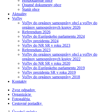
Hospodárenie obce
Ostatné dokumenty obce
Štatút obce
Aktuality
Voľby
Voľby do orgánov samosprávy obcí a voľby do
orgánov samosprávnych krajov 2026
Referendum 2026
Voľby do Európskeho parlamentu 2024
Voľby prezidenta 2024
Voľby do NR SR v roku 2023
Referendum 2023
Voľby do orgánov samosprávy obcí a voľby do
orgánov samosprávnych krajov 2022
Voľby do NR SR v roku 2020
Voľby do Európskeho parlamentu 2019
Voľby prezidenta SR v roku 2019
Voľby do orgánov samosprávy 2018
Kontakty
Zvoz odpadov
Organizácie
Fotogaléria
Cestovné poriadky
Úvodná stránka