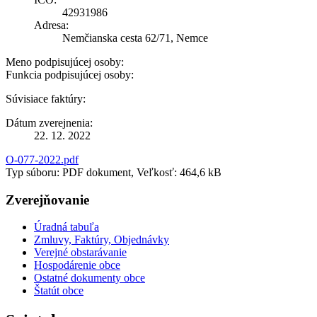
42931986
Adresa:
Nemčianska cesta 62/71, Nemce
Meno podpisujúcej osoby:
Funkcia podpisujúcej osoby:
Súvisiace faktúry:
Dátum zverejnenia:
22. 12. 2022
O-077-2022.pdf
Typ súboru: PDF dokument, Veľkosť: 464,6 kB
Zverejňovanie
Úradná tabuľa
Zmluvy, Faktúry, Objednávky
Verejné obstarávanie
Hospodárenie obce
Ostatné dokumenty obce
Štatút obce