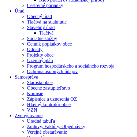
Cestovné poriadky
Úrad
Obecný úrad
Tlačivá na stiahnutie
Stavebný úrad
Tlačivá
Sociálne služby
Cenník poplatkov obce
Odpady
Projekty obce
Územný plán
Program hospodárskeho a sociálneho rozvoja
Ochrana osobných údajov
Samospráva
Starosta obce
Obecné zastupiteľstvo
Komisie
Zápisnice a uznesenia OZ
Hlavný kontrolór obce
VZN
Zverejňovanie
Úradná tabuľa
Zmluvy, Faktúry, Objednávky
Verejné obstarávanie