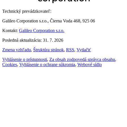
Technický prevádzkovateľ:
Galileo Corporation s.r.o., Čierna Voda 468, 925 06
Kontakt:
Galileo Corporation s.r.o.
Posledná aktualizácia: 31. 7. 2026
Zmena vzhľadu
,
Štruktúra stránok
,
RSS
,
Vytlačiť
Vyhlásenie o prístupnosti
,
Za obsah zodpovedá správca obsahu
,
Cookies
,
Vyhlásenie o ochrane súkromia
,
Webové sídlo