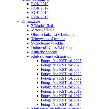
ROK 2018
ROK 2017
ROK 2016
ROK 2015
Organizácie
Základná škola
Materská škola
Obecná knižnica v Lučatíne
Telovýchovná jednota
Stolnotenisový oddiel
Dobrovoľný hasičský zbor
Klub dôchodcov
Klub slovenských turistov
Fotogaléria KST rok 2026
Fotogaléria KST rok 2025
Fotogaléria KST rok 2024
Fotogaléria KST rok 2023
Fotogaléria KST rok 2022
Fotogaléria KST rok 2021
Fotogaléria KST rok 2020
Fotogaléria KST rok 2019
Fotogaléria KST rok 2018
Fotogaléria KST rok 2017
Fotogaléria KST rok 2016
Klub priateľov lučatínskej prírody