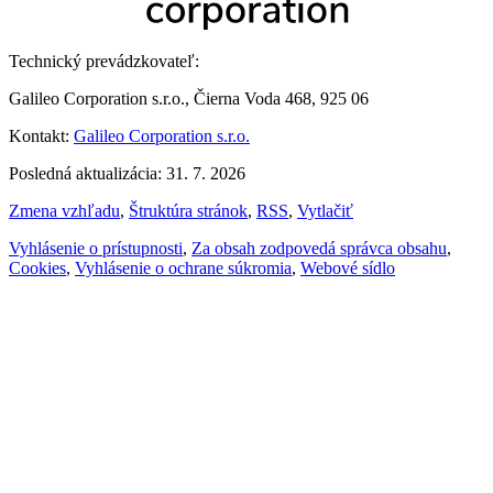
Technický prevádzkovateľ:
Galileo Corporation s.r.o., Čierna Voda 468, 925 06
Kontakt:
Galileo Corporation s.r.o.
Posledná aktualizácia: 31. 7. 2026
Zmena vzhľadu
,
Štruktúra stránok
,
RSS
,
Vytlačiť
Vyhlásenie o prístupnosti
,
Za obsah zodpovedá správca obsahu
,
Cookies
,
Vyhlásenie o ochrane súkromia
,
Webové sídlo