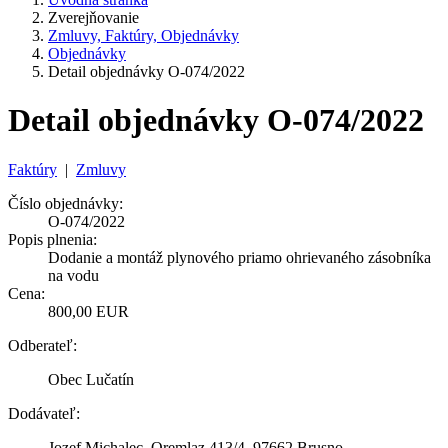
Zverejňovanie
Zmluvy, Faktúry, Objednávky
Objednávky
Detail objednávky O-074/2022
Detail objednávky O-074/2022
Faktúry
|
Zmluvy
Číslo objednávky:
O-074/2022
Popis plnenia:
Dodanie a montáž plynového priamo ohrievaného zásobníka
na vodu
Cena:
800,00 EUR
Odberateľ:
Obec Lučatín
Dodávateľ:
Jozef Michalec, Oremlaz 413/4, 97662 Brusno