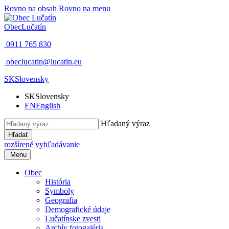
Rovno na obsah
Rovno na menu
Obec
Lučatín
0911 765 830
obeclucatin@lucatin.eu
SK
Slovensky
SK
Slovensky
EN
English
Hľadaný výraz
Hľadať
rozšírené vyhľadávanie
Menu
Obec
História
Symboly
Geografia
Demografické údaje
Lučatínske zvesti
Archív fotogaléria