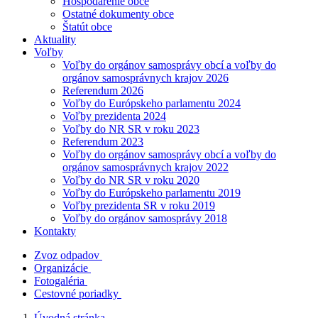
Hospodárenie obce
Ostatné dokumenty obce
Štatút obce
Aktuality
Voľby
Voľby do orgánov samosprávy obcí a voľby do
orgánov samosprávnych krajov 2026
Referendum 2026
Voľby do Európskeho parlamentu 2024
Voľby prezidenta 2024
Voľby do NR SR v roku 2023
Referendum 2023
Voľby do orgánov samosprávy obcí a voľby do
orgánov samosprávnych krajov 2022
Voľby do NR SR v roku 2020
Voľby do Európskeho parlamentu 2019
Voľby prezidenta SR v roku 2019
Voľby do orgánov samosprávy 2018
Kontakty
Zvoz odpadov
Organizácie
Fotogaléria
Cestovné poriadky
Úvodná stránka