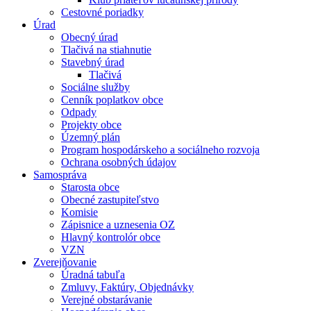
Cestovné poriadky
Úrad
Obecný úrad
Tlačivá na stiahnutie
Stavebný úrad
Tlačivá
Sociálne služby
Cenník poplatkov obce
Odpady
Projekty obce
Územný plán
Program hospodárskeho a sociálneho rozvoja
Ochrana osobných údajov
Samospráva
Starosta obce
Obecné zastupiteľstvo
Komisie
Zápisnice a uznesenia OZ
Hlavný kontrolór obce
VZN
Zverejňovanie
Úradná tabuľa
Zmluvy, Faktúry, Objednávky
Verejné obstarávanie