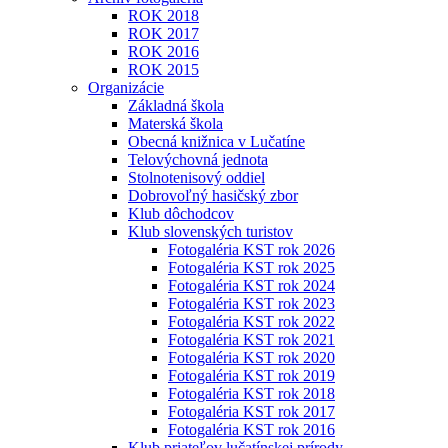
ROK 2018
ROK 2017
ROK 2016
ROK 2015
Organizácie
Základná škola
Materská škola
Obecná knižnica v Lučatíne
Telovýchovná jednota
Stolnotenisový oddiel
Dobrovoľný hasičský zbor
Klub dôchodcov
Klub slovenských turistov
Fotogaléria KST rok 2026
Fotogaléria KST rok 2025
Fotogaléria KST rok 2024
Fotogaléria KST rok 2023
Fotogaléria KST rok 2022
Fotogaléria KST rok 2021
Fotogaléria KST rok 2020
Fotogaléria KST rok 2019
Fotogaléria KST rok 2018
Fotogaléria KST rok 2017
Fotogaléria KST rok 2016
Klub priateľov lučatínskej prírody