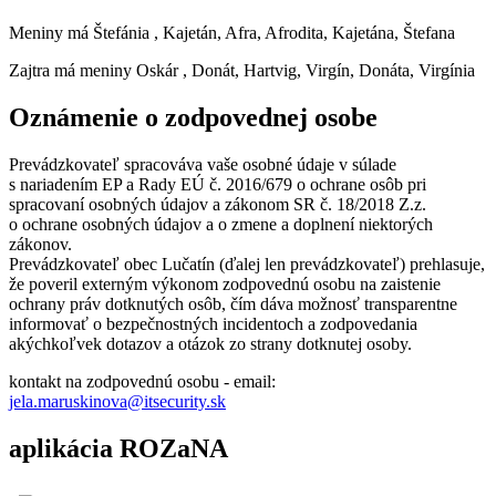
Meniny má
Štefánia
, Kajetán, Afra, Afrodita, Kajetána, Štefana
Zajtra má meniny
Oskár
, Donát, Hartvig, Virgín, Donáta, Virgínia
Oznámenie o zodpovednej osobe
Prevádzkovateľ spracováva vaše osobné údaje v súlade
s nariadením EP a Rady EÚ č. 2016/679 o ochrane osôb pri
spracovaní osobných údajov a zákonom SR č. 18/2018 Z.z.
o ochrane osobných údajov a o zmene a doplnení niektorých
zákonov.
Prevádzkovateľ obec Lučatín (ďalej len prevádzkovateľ) prehlasuje,
že poveril externým výkonom zodpovednú osobu na zaistenie
ochrany práv dotknutých osôb, čím dáva možnosť transparentne
informovať o bezpečnostných incidentoch a zodpovedania
akýchkoľvek dotazov a otázok zo strany dotknutej osoby.
kontakt na zodpovednú osobu - email:
jela.maruskinova@itsecurity.sk
aplikácia ROZaNA