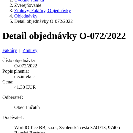
Zverejňovanie
Zmluvy, Faktúry, Objednávky
Objednávky
Detail objednávky O-072/2022
Detail objednávky O-072/2022
Faktúry
|
Zmluvy
Číslo objednávky:
O-072/2022
Popis plnenia:
dezinfekcia
Cena:
41,30 EUR
Odberateľ:
Obec Lučatín
Dodávateľ:
WorldOffice BB, s.r.o., Zvolenská cesta 3741/13, 97405
Banská Bystrica