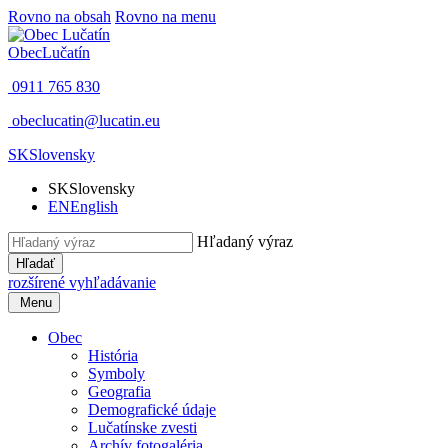
Rovno na obsah
Rovno na menu
Obec
Lučatín
0911 765 830
obeclucatin@lucatin.eu
SK
Slovensky
SK
Slovensky
EN
English
Hľadaný výraz
Hľadať
rozšírené vyhľadávanie
Menu
Obec
História
Symboly
Geografia
Demografické údaje
Lučatínske zvesti
Archív fotogaléria