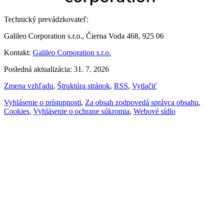
Technický prevádzkovateľ:
Galileo Corporation s.r.o., Čierna Voda 468, 925 06
Kontakt:
Galileo Corporation s.r.o.
Posledná aktualizácia: 31. 7. 2026
Zmena vzhľadu
,
Štruktúra stránok
,
RSS
,
Vytlačiť
Vyhlásenie o prístupnosti
,
Za obsah zodpovedá správca obsahu
,
Cookies
,
Vyhlásenie o ochrane súkromia
,
Webové sídlo