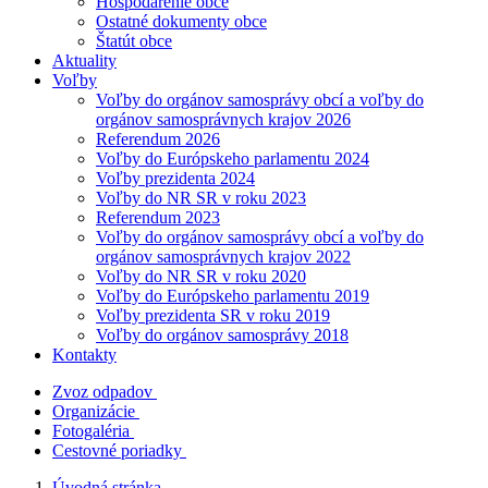
Hospodárenie obce
Ostatné dokumenty obce
Štatút obce
Aktuality
Voľby
Voľby do orgánov samosprávy obcí a voľby do
orgánov samosprávnych krajov 2026
Referendum 2026
Voľby do Európskeho parlamentu 2024
Voľby prezidenta 2024
Voľby do NR SR v roku 2023
Referendum 2023
Voľby do orgánov samosprávy obcí a voľby do
orgánov samosprávnych krajov 2022
Voľby do NR SR v roku 2020
Voľby do Európskeho parlamentu 2019
Voľby prezidenta SR v roku 2019
Voľby do orgánov samosprávy 2018
Kontakty
Zvoz odpadov
Organizácie
Fotogaléria
Cestovné poriadky
Úvodná stránka