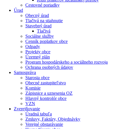
Cestovné poriadky
Úrad
Obecný úrad
Tlačivá na stiahnutie
Stavebný úrad
Tlačivá
Sociálne služby
Cenník poplatkov obce
Odpady
Projekty obce
Územný plán
Program hospodárskeho a sociálneho rozvoja
Ochrana osobných údajov
Samospráva
Starosta obce
Obecné zastupiteľstvo
Komisie
Zápisnice a uznesenia OZ
Hlavný kontrolór obce
VZN
Zverejňovanie
Úradná tabuľa
Zmluvy, Faktúry, Objednávky
Verejné obstarávanie