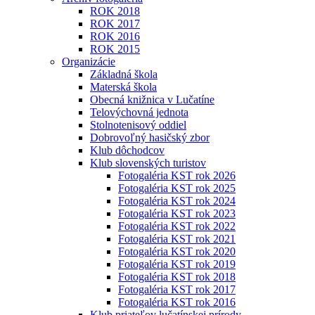
ROK 2018
ROK 2017
ROK 2016
ROK 2015
Organizácie
Základná škola
Materská škola
Obecná knižnica v Lučatíne
Telovýchovná jednota
Stolnotenisový oddiel
Dobrovoľný hasičský zbor
Klub dôchodcov
Klub slovenských turistov
Fotogaléria KST rok 2026
Fotogaléria KST rok 2025
Fotogaléria KST rok 2024
Fotogaléria KST rok 2023
Fotogaléria KST rok 2022
Fotogaléria KST rok 2021
Fotogaléria KST rok 2020
Fotogaléria KST rok 2019
Fotogaléria KST rok 2018
Fotogaléria KST rok 2017
Fotogaléria KST rok 2016
Klub priateľov lučatínskej prírody