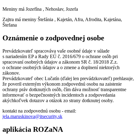
Meniny má
Jozefína
, Nehoslav, Jozefa
Zajtra má meniny
Štefánia
, Kajetán, Afra, Afrodita, Kajetána,
Štefana
Oznámenie o zodpovednej osobe
Prevádzkovateľ spracováva vaše osobné údaje v súlade
s nariadením EP a Rady EÚ č. 2016/679 o ochrane osôb pri
spracovaní osobných údajov a zákonom SR č. 18/2018 Z.z.
o ochrane osobných údajov a o zmene a doplnení niektorých
zákonov.
Prevádzkovateľ obec Lučatín (ďalej len prevádzkovateľ) prehlasuje,
že poveril externým výkonom zodpovednú osobu na zaistenie
ochrany práv dotknutých osôb, čím dáva možnosť transparentne
informovať o bezpečnostných incidentoch a zodpovedania
akýchkoľvek dotazov a otázok zo strany dotknutej osoby.
kontakt na zodpovednú osobu - email:
jela.maruskinova@itsecurity.sk
aplikácia ROZaNA