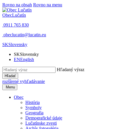
Rovno na obsah
Rovno na menu
Obec
Lučatín
0911 765 830
obeclucatin@lucatin.eu
SK
Slovensky
SK
Slovensky
EN
English
Hľadaný výraz
Hľadať
rozšírené vyhľadávanie
Menu
Obec
História
Symboly
Geografia
Demografické údaje
Lučatínske zvesti
Archív fotogaléria