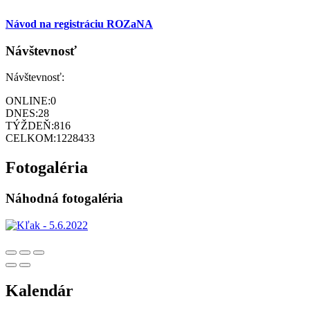
Návod na registráciu ROZaNA
Návštevnosť
Návštevnosť:
ONLINE:
0
DNES:
28
TÝŽDEŇ:
816
CELKOM:
1228433
Fotogaléria
Náhodná fotogaléria
Kalendár