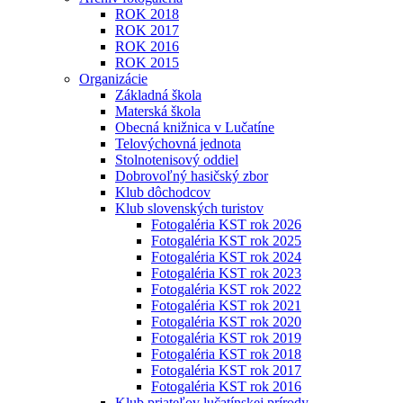
ROK 2018
ROK 2017
ROK 2016
ROK 2015
Organizácie
Základná škola
Materská škola
Obecná knižnica v Lučatíne
Telovýchovná jednota
Stolnotenisový oddiel
Dobrovoľný hasičský zbor
Klub dôchodcov
Klub slovenských turistov
Fotogaléria KST rok 2026
Fotogaléria KST rok 2025
Fotogaléria KST rok 2024
Fotogaléria KST rok 2023
Fotogaléria KST rok 2022
Fotogaléria KST rok 2021
Fotogaléria KST rok 2020
Fotogaléria KST rok 2019
Fotogaléria KST rok 2018
Fotogaléria KST rok 2017
Fotogaléria KST rok 2016
Klub priateľov lučatínskej prírody