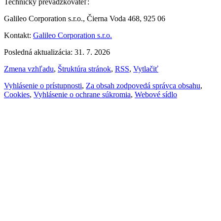
Technický prevádzkovateľ:
Galileo Corporation s.r.o., Čierna Voda 468, 925 06
Kontakt:
Galileo Corporation s.r.o.
Posledná aktualizácia: 31. 7. 2026
Zmena vzhľadu
,
Štruktúra stránok
,
RSS
,
Vytlačiť
Vyhlásenie o prístupnosti
,
Za obsah zodpovedá správca obsahu
,
Cookies
,
Vyhlásenie o ochrane súkromia
,
Webové sídlo