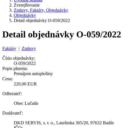
Zverejňovanie
Zmluvy, Faktúry, Objednávky
Objednávky
Detail objednávky O-059/2022
Detail objednávky O-059/2022
Faktúry
|
Zmluvy
Číslo objednávky:
O-059/2022
Popis plnenia:
Prenájom autoplošiny
Cena:
220,00 EUR
Odberateľ:
Obec Lučatín
Dodávateľ:
DKD SERVIS, s. r. o., Laurínska 365/20, 97632 Badín
IČO: