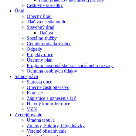
Cestovné poriadky
Úrad
Obecný úrad
Tlačivá na stiahnutie
Stavebný úrad
Tlačivá
Sociálne služby
Cenník poplatkov obce
Odpady
Projekty obce
Územný plán
Program hospodárskeho a sociálneho rozvoja
Ochrana osobných údajov
Samospráva
Starosta obce
Obecné zastupiteľstvo
Komisie
Zápisnice a uznesenia OZ
Hlavný kontrolór obce
VZN
Zverejňovanie
Úradná tabuľa
Zmluvy, Faktúry, Objednávky
Verejné obstarávanie