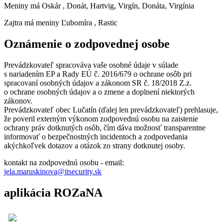
Meniny má
Oskár
, Donát, Hartvig, Virgín, Donáta, Virgínia
Zajtra má meniny
Ľubomíra
, Rastic
Oznámenie o zodpovednej osobe
Prevádzkovateľ spracováva vaše osobné údaje v súlade
s nariadením EP a Rady EÚ č. 2016/679 o ochrane osôb pri
spracovaní osobných údajov a zákonom SR č. 18/2018 Z.z.
o ochrane osobných údajov a o zmene a doplnení niektorých
zákonov.
Prevádzkovateľ obec Lučatín (ďalej len prevádzkovateľ) prehlasuje,
že poveril externým výkonom zodpovednú osobu na zaistenie
ochrany práv dotknutých osôb, čím dáva možnosť transparentne
informovať o bezpečnostných incidentoch a zodpovedania
akýchkoľvek dotazov a otázok zo strany dotknutej osoby.
kontakt na zodpovednú osobu - email:
jela.maruskinova@itsecurity.sk
aplikácia ROZaNA