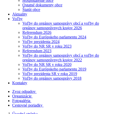
Hospodárenie obce
Ostatné dokumenty obce
Štatút obce
Aktuality
Voľby
Voľby do orgánov samosprávy obcí a voľby do
orgánov samosprávnych krajov 2026
Referendum 2026
Voľby do Európskeho parlamentu 2024
Voľby prezidenta 2024
Voľby do NR SR v roku 2023
Referendum 2023
Voľby do orgánov samosprávy obcí a voľby do
orgánov samosprávnych krajov 2022
Voľby do NR SR v roku 2020
Voľby do Európskeho parlamentu 2019
Voľby prezidenta SR v roku 2019
Voľby do orgánov samosprávy 2018
Kontakty
Zvoz odpadov
Organizácie
Fotogaléria
Cestovné poriadky
Úvodná stránka