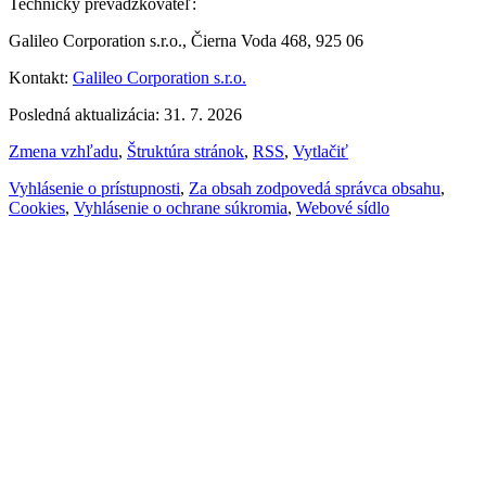
Technický prevádzkovateľ:
Galileo Corporation s.r.o., Čierna Voda 468, 925 06
Kontakt:
Galileo Corporation s.r.o.
Posledná aktualizácia: 31. 7. 2026
Zmena vzhľadu
,
Štruktúra stránok
,
RSS
,
Vytlačiť
Vyhlásenie o prístupnosti
,
Za obsah zodpovedá správca obsahu
,
Cookies
,
Vyhlásenie o ochrane súkromia
,
Webové sídlo