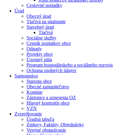
Cestovné poriadky
Úrad
Obecný úrad
Tlačivá na stiahnutie
Stavebný úrad
Tlačivá
Sociálne služby
Cenník poplatkov obce
Odpady
Projekty obce
Územný plán
Program hospodárskeho a sociálneho rozvoja
Ochrana osobných údajov
Samospráva
Starosta obce
Obecné zastupiteľstvo
Komisie
Zápisnice a uznesenia OZ
Hlavný kontrolór obce
VZN
Zverejňovanie
Úradná tabuľa
Zmluvy, Faktúry, Objednávky
Verejné obstarávanie