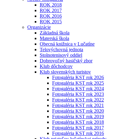
ROK 2018
ROK 2017
ROK 2016
ROK 2015
Organizácie
Základná škola
Materská škola
Obecná knižnica v Lučatíne
Telovýchovná jednota
Stolnotenisový oddiel
Dobrovoľný hasičský zbor
Klub dôchodcov
Klub slovenských turistov
Fotogaléria KST rok 2026
Fotogaléria KST rok 2025
Fotogaléria KST rok 2024
Fotogaléria KST rok 2023
Fotogaléria KST rok 2022
Fotogaléria KST rok 2021
Fotogaléria KST rok 2020
Fotogaléria KST rok 2019
Fotogaléria KST rok 2018
Fotogaléria KST rok 2017
Fotogaléria KST rok 2016
Klub priateľov lučatínskej prírody