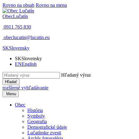
Rovno na obsah
Rovno na menu
Obec
Lučatín
0911 765 830
obeclucatin@lucatin.eu
SK
Slovensky
SK
Slovensky
EN
English
Hľadaný výraz
Hľadať
rozšírené vyhľadávanie
Menu
Obec
História
Symboly
Geografia
Demografické údaje
Lučatínske zvesti
Archív fotogaléria