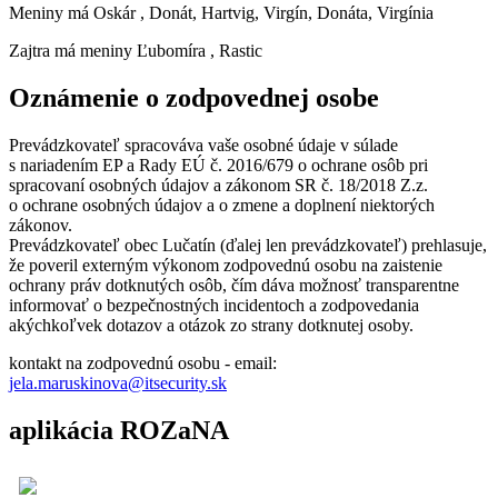
Meniny má
Oskár
, Donát, Hartvig, Virgín, Donáta, Virgínia
Zajtra má meniny
Ľubomíra
, Rastic
Oznámenie o zodpovednej osobe
Prevádzkovateľ spracováva vaše osobné údaje v súlade
s nariadením EP a Rady EÚ č. 2016/679 o ochrane osôb pri
spracovaní osobných údajov a zákonom SR č. 18/2018 Z.z.
o ochrane osobných údajov a o zmene a doplnení niektorých
zákonov.
Prevádzkovateľ obec Lučatín (ďalej len prevádzkovateľ) prehlasuje,
že poveril externým výkonom zodpovednú osobu na zaistenie
ochrany práv dotknutých osôb, čím dáva možnosť transparentne
informovať o bezpečnostných incidentoch a zodpovedania
akýchkoľvek dotazov a otázok zo strany dotknutej osoby.
kontakt na zodpovednú osobu - email:
jela.maruskinova@itsecurity.sk
aplikácia ROZaNA