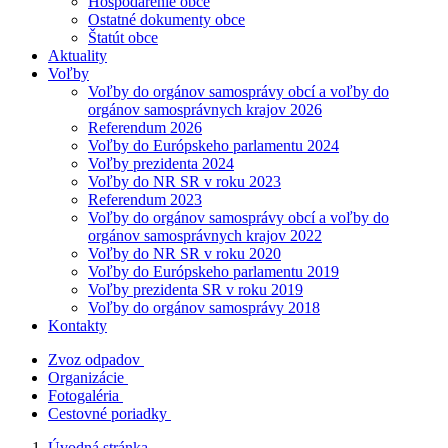
Hospodárenie obce
Ostatné dokumenty obce
Štatút obce
Aktuality
Voľby
Voľby do orgánov samosprávy obcí a voľby do
orgánov samosprávnych krajov 2026
Referendum 2026
Voľby do Európskeho parlamentu 2024
Voľby prezidenta 2024
Voľby do NR SR v roku 2023
Referendum 2023
Voľby do orgánov samosprávy obcí a voľby do
orgánov samosprávnych krajov 2022
Voľby do NR SR v roku 2020
Voľby do Európskeho parlamentu 2019
Voľby prezidenta SR v roku 2019
Voľby do orgánov samosprávy 2018
Kontakty
Zvoz odpadov
Organizácie
Fotogaléria
Cestovné poriadky
Úvodná stránka