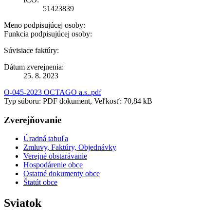
51423839
Meno podpisujúcej osoby:
Funkcia podpisujúcej osoby:
Súvisiace faktúry:
Dátum zverejnenia:
25. 8. 2023
O-045-2023 OCTAGO a.s..pdf
Typ súboru: PDF dokument, Veľkosť: 70,84 kB
Zverejňovanie
Úradná tabuľa
Zmluvy, Faktúry, Objednávky
Verejné obstarávanie
Hospodárenie obce
Ostatné dokumenty obce
Štatút obce
Sviatok