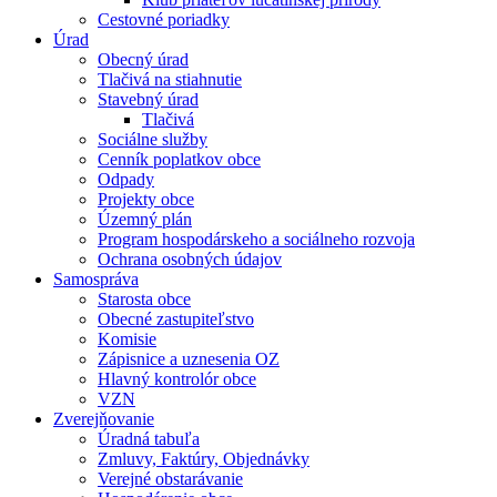
Cestovné poriadky
Úrad
Obecný úrad
Tlačivá na stiahnutie
Stavebný úrad
Tlačivá
Sociálne služby
Cenník poplatkov obce
Odpady
Projekty obce
Územný plán
Program hospodárskeho a sociálneho rozvoja
Ochrana osobných údajov
Samospráva
Starosta obce
Obecné zastupiteľstvo
Komisie
Zápisnice a uznesenia OZ
Hlavný kontrolór obce
VZN
Zverejňovanie
Úradná tabuľa
Zmluvy, Faktúry, Objednávky
Verejné obstarávanie