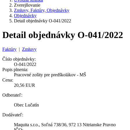
Zverejňovanie
Zmluvy, Faktúry, Objednávky
Objednávky
Detail objednávky O-041/2022
Detail objednávky O-041/2022
Faktúry
|
Zmluvy
Číslo objednávky:
O-041/2022
Popis plnenia:
Pracovné zošity pre predškolákov - MŠ
Cena:
20,56 EUR
Odberateľ:
Obec Lučatín
Dodávateľ:
Maquita s.r.o., Soľná 738/36, 972 13 Nitrianske Pravno
IČO: