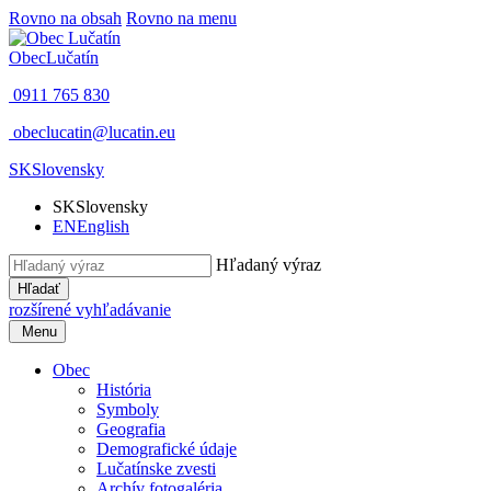
Rovno na obsah
Rovno na menu
Obec
Lučatín
0911 765 830
obeclucatin@lucatin.eu
SK
Slovensky
SK
Slovensky
EN
English
Hľadaný výraz
Hľadať
rozšírené vyhľadávanie
Menu
Obec
História
Symboly
Geografia
Demografické údaje
Lučatínske zvesti
Archív fotogaléria