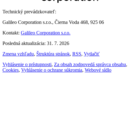
Technický prevádzkovateľ:
Galileo Corporation s.r.o., Čierna Voda 468, 925 06
Kontakt:
Galileo Corporation s.r.o.
Posledná aktualizácia: 31. 7. 2026
Zmena vzhľadu
,
Štruktúra stránok
,
RSS
,
Vytlačiť
Vyhlásenie o prístupnosti
,
Za obsah zodpovedá správca obsahu
,
Cookies
,
Vyhlásenie o ochrane súkromia
,
Webové sídlo