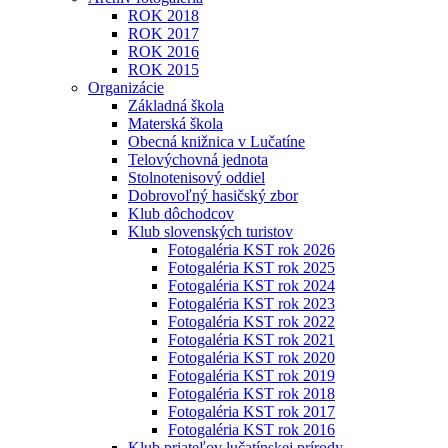
ROK 2018
ROK 2017
ROK 2016
ROK 2015
Organizácie
Základná škola
Materská škola
Obecná knižnica v Lučatíne
Telovýchovná jednota
Stolnotenisový oddiel
Dobrovoľný hasičský zbor
Klub dôchodcov
Klub slovenských turistov
Fotogaléria KST rok 2026
Fotogaléria KST rok 2025
Fotogaléria KST rok 2024
Fotogaléria KST rok 2023
Fotogaléria KST rok 2022
Fotogaléria KST rok 2021
Fotogaléria KST rok 2020
Fotogaléria KST rok 2019
Fotogaléria KST rok 2018
Fotogaléria KST rok 2017
Fotogaléria KST rok 2016
Klub priateľov lučatínskej prírody