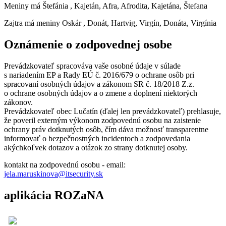
Meniny má
Štefánia
, Kajetán, Afra, Afrodita, Kajetána, Štefana
Zajtra má meniny
Oskár
, Donát, Hartvig, Virgín, Donáta, Virgínia
Oznámenie o zodpovednej osobe
Prevádzkovateľ spracováva vaše osobné údaje v súlade
s nariadením EP a Rady EÚ č. 2016/679 o ochrane osôb pri
spracovaní osobných údajov a zákonom SR č. 18/2018 Z.z.
o ochrane osobných údajov a o zmene a doplnení niektorých
zákonov.
Prevádzkovateľ obec Lučatín (ďalej len prevádzkovateľ) prehlasuje,
že poveril externým výkonom zodpovednú osobu na zaistenie
ochrany práv dotknutých osôb, čím dáva možnosť transparentne
informovať o bezpečnostných incidentoch a zodpovedania
akýchkoľvek dotazov a otázok zo strany dotknutej osoby.
kontakt na zodpovednú osobu - email:
jela.maruskinova@itsecurity.sk
aplikácia ROZaNA