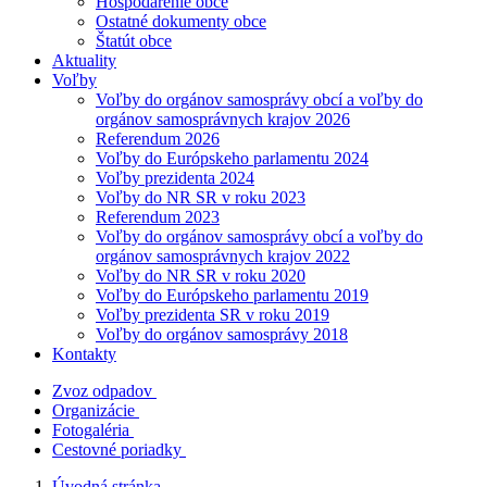
Hospodárenie obce
Ostatné dokumenty obce
Štatút obce
Aktuality
Voľby
Voľby do orgánov samosprávy obcí a voľby do
orgánov samosprávnych krajov 2026
Referendum 2026
Voľby do Európskeho parlamentu 2024
Voľby prezidenta 2024
Voľby do NR SR v roku 2023
Referendum 2023
Voľby do orgánov samosprávy obcí a voľby do
orgánov samosprávnych krajov 2022
Voľby do NR SR v roku 2020
Voľby do Európskeho parlamentu 2019
Voľby prezidenta SR v roku 2019
Voľby do orgánov samosprávy 2018
Kontakty
Zvoz odpadov
Organizácie
Fotogaléria
Cestovné poriadky
Úvodná stránka