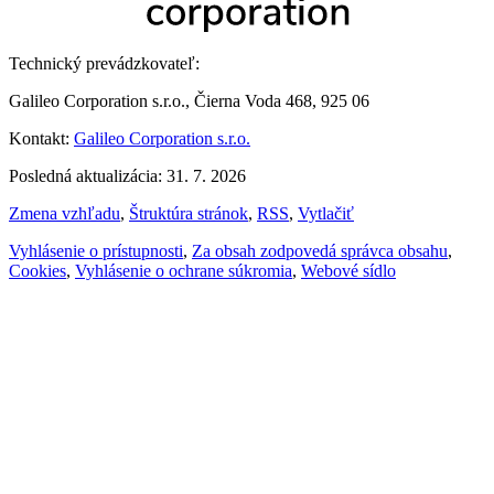
Technický prevádzkovateľ:
Galileo Corporation s.r.o., Čierna Voda 468, 925 06
Kontakt:
Galileo Corporation s.r.o.
Posledná aktualizácia: 31. 7. 2026
Zmena vzhľadu
,
Štruktúra stránok
,
RSS
,
Vytlačiť
Vyhlásenie o prístupnosti
,
Za obsah zodpovedá správca obsahu
,
Cookies
,
Vyhlásenie o ochrane súkromia
,
Webové sídlo