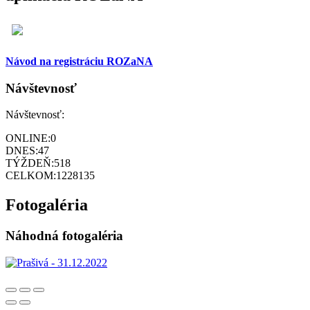
Návod na registráciu ROZaNA
Návštevnosť
Návštevnosť:
ONLINE:
0
DNES:
47
TÝŽDEŇ:
518
CELKOM:
1228135
Fotogaléria
Náhodná fotogaléria