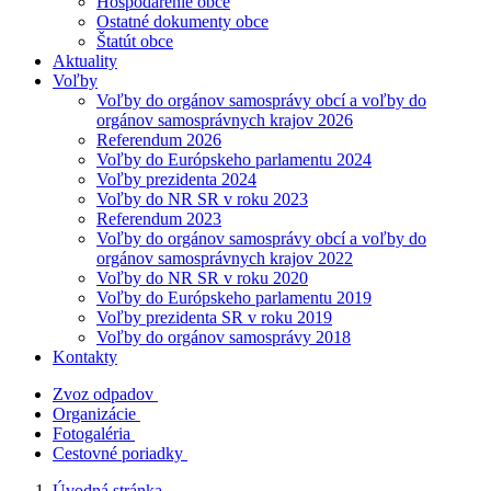
Hospodárenie obce
Ostatné dokumenty obce
Štatút obce
Aktuality
Voľby
Voľby do orgánov samosprávy obcí a voľby do
orgánov samosprávnych krajov 2026
Referendum 2026
Voľby do Európskeho parlamentu 2024
Voľby prezidenta 2024
Voľby do NR SR v roku 2023
Referendum 2023
Voľby do orgánov samosprávy obcí a voľby do
orgánov samosprávnych krajov 2022
Voľby do NR SR v roku 2020
Voľby do Európskeho parlamentu 2019
Voľby prezidenta SR v roku 2019
Voľby do orgánov samosprávy 2018
Kontakty
Zvoz odpadov
Organizácie
Fotogaléria
Cestovné poriadky
Úvodná stránka