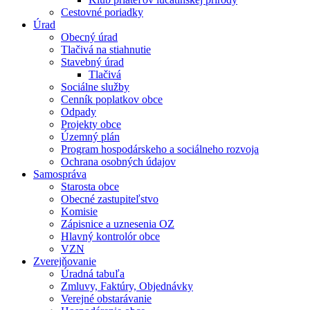
Cestovné poriadky
Úrad
Obecný úrad
Tlačivá na stiahnutie
Stavebný úrad
Tlačivá
Sociálne služby
Cenník poplatkov obce
Odpady
Projekty obce
Územný plán
Program hospodárskeho a sociálneho rozvoja
Ochrana osobných údajov
Samospráva
Starosta obce
Obecné zastupiteľstvo
Komisie
Zápisnice a uznesenia OZ
Hlavný kontrolór obce
VZN
Zverejňovanie
Úradná tabuľa
Zmluvy, Faktúry, Objednávky
Verejné obstarávanie