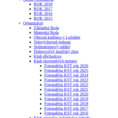
ROK 2018
ROK 2017
ROK 2016
ROK 2015
Organizácie
Základná škola
Materská škola
Obecná knižnica v Lučatíne
Telovýchovná jednota
Stolnotenisový oddiel
Dobrovoľný hasičský zbor
Klub dôchodcov
Klub slovenských turistov
Fotogaléria KST rok 2026
Fotogaléria KST rok 2025
Fotogaléria KST rok 2024
Fotogaléria KST rok 2023
Fotogaléria KST rok 2022
Fotogaléria KST rok 2021
Fotogaléria KST rok 2020
Fotogaléria KST rok 2019
Fotogaléria KST rok 2018
Fotogaléria KST rok 2017
Fotogaléria KST rok 2016
Klub priateľov lučatínskej prírody