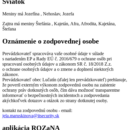
Sviatok
Meniny má
Jozefína
, Nehoslav, Jozefa
Zajtra má meniny
Štefánia
, Kajetán, Afra, Afrodita, Kajetána,
Štefana
Oznámenie o zodpovednej osobe
Prevádzkovateľ spracováva vaše osobné údaje v súlade
s nariadením EP a Rady EÚ č. 2016/679 o ochrane osôb pri
spracovaní osobných údajov a zákonom SR č. 18/2018 Z.z.
o ochrane osobných údajov a o zmene a doplnení niektorých
zákonov.
Prevádzkovateľ obec Lučatín (ďalej len prevádzkovateľ) prehlasuje,
že poveril externým výkonom zodpovednú osobu na zaistenie
ochrany práv dotknutých osôb, čím dáva možnosť transparentne
informovať o bezpečnostných incidentoch a zodpovedania
akýchkoľvek dotazov a otázok zo strany dotknutej osoby.
kontakt na zodpovednú osobu - email:
jela.maruskinova@itsecurity.sk
aplikácia ROZaNA