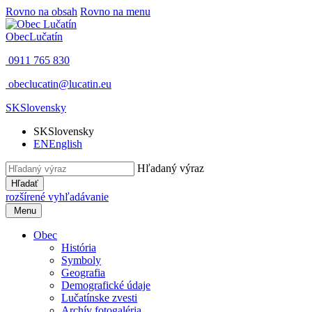
Rovno na obsah
Rovno na menu
Obec
Lučatín
0911 765 830
obeclucatin@lucatin.eu
SK
Slovensky
SK
Slovensky
EN
English
Hľadaný výraz
Hľadať
rozšírené vyhľadávanie
Menu
Obec
História
Symboly
Geografia
Demografické údaje
Lučatínske zvesti
Archív fotogaléria