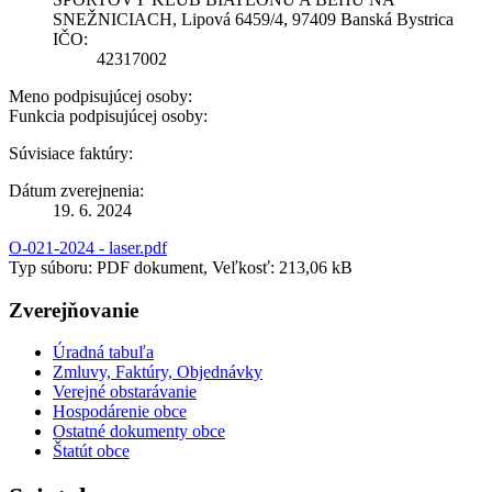
SNEŽNICIACH, Lipová 6459/4, 97409 Banská Bystrica
IČO:
42317002
Meno podpisujúcej osoby:
Funkcia podpisujúcej osoby:
Súvisiace faktúry:
Dátum zverejnenia:
19. 6. 2024
O-021-2024 - laser.pdf
Typ súboru: PDF dokument, Veľkosť: 213,06 kB
Zverejňovanie
Úradná tabuľa
Zmluvy, Faktúry, Objednávky
Verejné obstarávanie
Hospodárenie obce
Ostatné dokumenty obce
Štatút obce