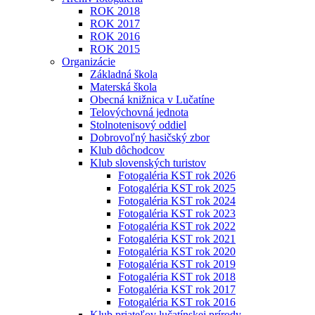
ROK 2018
ROK 2017
ROK 2016
ROK 2015
Organizácie
Základná škola
Materská škola
Obecná knižnica v Lučatíne
Telovýchovná jednota
Stolnotenisový oddiel
Dobrovoľný hasičský zbor
Klub dôchodcov
Klub slovenských turistov
Fotogaléria KST rok 2026
Fotogaléria KST rok 2025
Fotogaléria KST rok 2024
Fotogaléria KST rok 2023
Fotogaléria KST rok 2022
Fotogaléria KST rok 2021
Fotogaléria KST rok 2020
Fotogaléria KST rok 2019
Fotogaléria KST rok 2018
Fotogaléria KST rok 2017
Fotogaléria KST rok 2016
Klub priateľov lučatínskej prírody