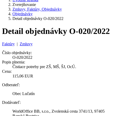
Zverejňovanie
Zmluvy, Faktúry, Objednávky
Objednávky
Detail objednávky O-020/2022
Detail objednávky O-020/2022
Faktúry
|
Zmluvy
Číslo objednávky:
O-020/2022
Popis plnenia:
Čistiace potreby pre ZŠ, MŠ, ŠJ, OcÚ.
Cena:
115,06 EUR
Odberateľ:
Obec Lučatín
Dodávateľ:
WorldOffice BB, s.r.o., Zvolenská cesta 3741/13, 97405
Banská Bystrica