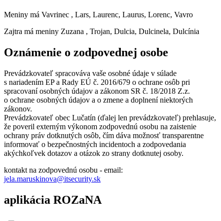
Meniny má
Vavrinec
, Lars, Laurenc, Laurus, Lorenc, Vavro
Zajtra má meniny
Zuzana
, Trojan, Dulcia, Dulcinela, Dulcínia
Oznámenie o zodpovednej osobe
Prevádzkovateľ spracováva vaše osobné údaje v súlade
s nariadením EP a Rady EÚ č. 2016/679 o ochrane osôb pri
spracovaní osobných údajov a zákonom SR č. 18/2018 Z.z.
o ochrane osobných údajov a o zmene a doplnení niektorých
zákonov.
Prevádzkovateľ obec Lučatín (ďalej len prevádzkovateľ) prehlasuje,
že poveril externým výkonom zodpovednú osobu na zaistenie
ochrany práv dotknutých osôb, čím dáva možnosť transparentne
informovať o bezpečnostných incidentoch a zodpovedania
akýchkoľvek dotazov a otázok zo strany dotknutej osoby.
kontakt na zodpovednú osobu - email:
jela.maruskinova@itsecurity.sk
aplikácia ROZaNA