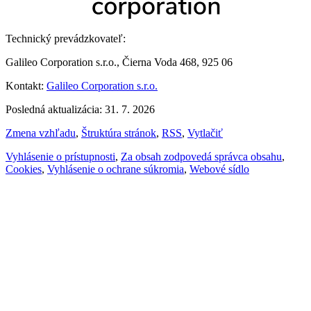
Technický prevádzkovateľ:
Galileo Corporation s.r.o., Čierna Voda 468, 925 06
Kontakt:
Galileo Corporation s.r.o.
Posledná aktualizácia: 31. 7. 2026
Zmena vzhľadu
,
Štruktúra stránok
,
RSS
,
Vytlačiť
Vyhlásenie o prístupnosti
,
Za obsah zodpovedá správca obsahu
,
Cookies
,
Vyhlásenie o ochrane súkromia
,
Webové sídlo