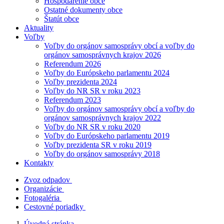
Hospodárenie obce
Ostatné dokumenty obce
Štatút obce
Aktuality
Voľby
Voľby do orgánov samosprávy obcí a voľby do
orgánov samosprávnych krajov 2026
Referendum 2026
Voľby do Európskeho parlamentu 2024
Voľby prezidenta 2024
Voľby do NR SR v roku 2023
Referendum 2023
Voľby do orgánov samosprávy obcí a voľby do
orgánov samosprávnych krajov 2022
Voľby do NR SR v roku 2020
Voľby do Európskeho parlamentu 2019
Voľby prezidenta SR v roku 2019
Voľby do orgánov samosprávy 2018
Kontakty
Zvoz odpadov
Organizácie
Fotogaléria
Cestovné poriadky
Úvodná stránka