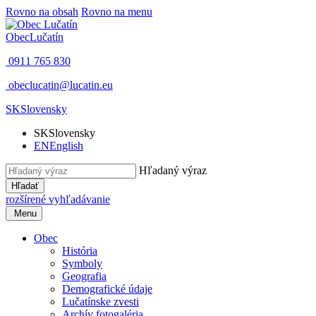
Rovno na obsah
Rovno na menu
Obec
Lučatín
0911 765 830
obeclucatin@lucatin.eu
SK
Slovensky
SK
Slovensky
EN
English
Hľadaný výraz
Hľadať
rozšírené vyhľadávanie
Menu
Obec
História
Symboly
Geografia
Demografické údaje
Lučatínske zvesti
Archív fotogaléria