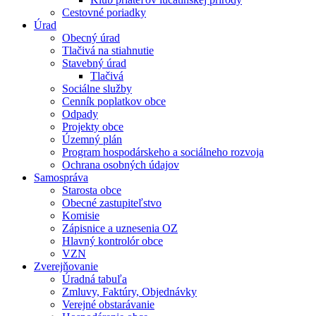
Cestovné poriadky
Úrad
Obecný úrad
Tlačivá na stiahnutie
Stavebný úrad
Tlačivá
Sociálne služby
Cenník poplatkov obce
Odpady
Projekty obce
Územný plán
Program hospodárskeho a sociálneho rozvoja
Ochrana osobných údajov
Samospráva
Starosta obce
Obecné zastupiteľstvo
Komisie
Zápisnice a uznesenia OZ
Hlavný kontrolór obce
VZN
Zverejňovanie
Úradná tabuľa
Zmluvy, Faktúry, Objednávky
Verejné obstarávanie