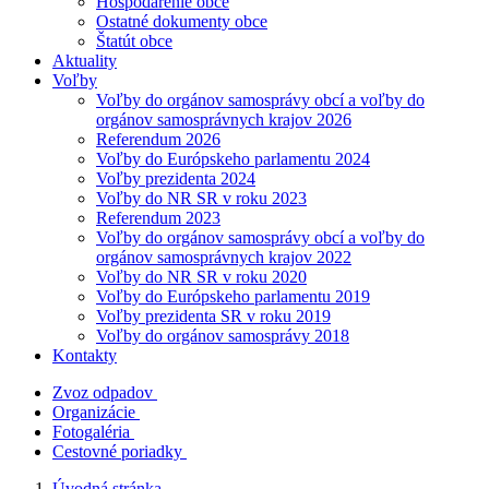
Hospodárenie obce
Ostatné dokumenty obce
Štatút obce
Aktuality
Voľby
Voľby do orgánov samosprávy obcí a voľby do
orgánov samosprávnych krajov 2026
Referendum 2026
Voľby do Európskeho parlamentu 2024
Voľby prezidenta 2024
Voľby do NR SR v roku 2023
Referendum 2023
Voľby do orgánov samosprávy obcí a voľby do
orgánov samosprávnych krajov 2022
Voľby do NR SR v roku 2020
Voľby do Európskeho parlamentu 2019
Voľby prezidenta SR v roku 2019
Voľby do orgánov samosprávy 2018
Kontakty
Zvoz odpadov
Organizácie
Fotogaléria
Cestovné poriadky
Úvodná stránka