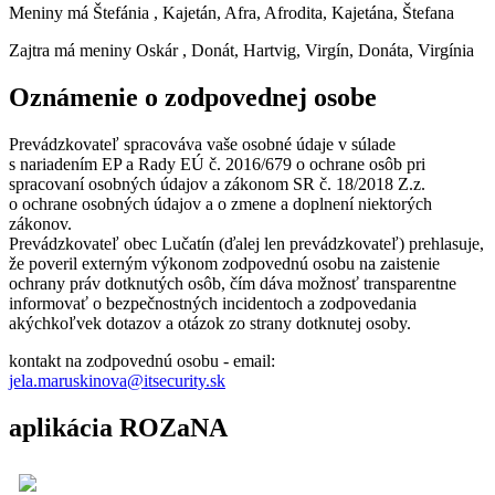
Meniny má
Štefánia
, Kajetán, Afra, Afrodita, Kajetána, Štefana
Zajtra má meniny
Oskár
, Donát, Hartvig, Virgín, Donáta, Virgínia
Oznámenie o zodpovednej osobe
Prevádzkovateľ spracováva vaše osobné údaje v súlade
s nariadením EP a Rady EÚ č. 2016/679 o ochrane osôb pri
spracovaní osobných údajov a zákonom SR č. 18/2018 Z.z.
o ochrane osobných údajov a o zmene a doplnení niektorých
zákonov.
Prevádzkovateľ obec Lučatín (ďalej len prevádzkovateľ) prehlasuje,
že poveril externým výkonom zodpovednú osobu na zaistenie
ochrany práv dotknutých osôb, čím dáva možnosť transparentne
informovať o bezpečnostných incidentoch a zodpovedania
akýchkoľvek dotazov a otázok zo strany dotknutej osoby.
kontakt na zodpovednú osobu - email:
jela.maruskinova@itsecurity.sk
aplikácia ROZaNA