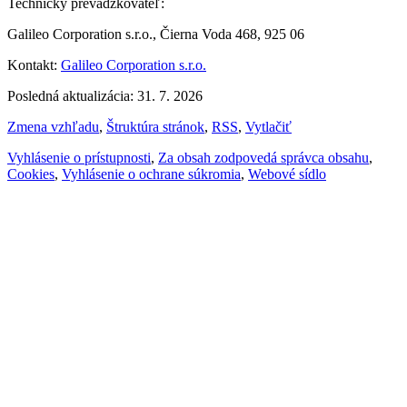
Technický prevádzkovateľ:
Galileo Corporation s.r.o., Čierna Voda 468, 925 06
Kontakt:
Galileo Corporation s.r.o.
Posledná aktualizácia: 31. 7. 2026
Zmena vzhľadu
,
Štruktúra stránok
,
RSS
,
Vytlačiť
Vyhlásenie o prístupnosti
,
Za obsah zodpovedá správca obsahu
,
Cookies
,
Vyhlásenie o ochrane súkromia
,
Webové sídlo