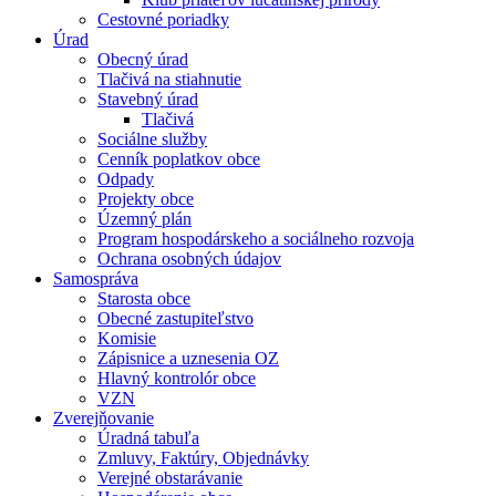
Cestovné poriadky
Úrad
Obecný úrad
Tlačivá na stiahnutie
Stavebný úrad
Tlačivá
Sociálne služby
Cenník poplatkov obce
Odpady
Projekty obce
Územný plán
Program hospodárskeho a sociálneho rozvoja
Ochrana osobných údajov
Samospráva
Starosta obce
Obecné zastupiteľstvo
Komisie
Zápisnice a uznesenia OZ
Hlavný kontrolór obce
VZN
Zverejňovanie
Úradná tabuľa
Zmluvy, Faktúry, Objednávky
Verejné obstarávanie