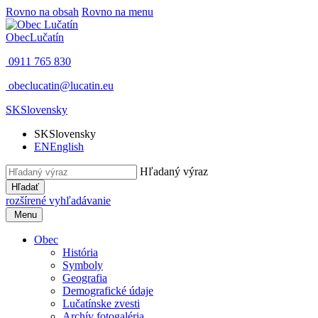
Rovno na obsah
Rovno na menu
Obec
Lučatín
0911 765 830
obeclucatin@lucatin.eu
SK
Slovensky
SK
Slovensky
EN
English
Hľadaný výraz
Hľadať
rozšírené vyhľadávanie
Menu
Obec
História
Symboly
Geografia
Demografické údaje
Lučatínske zvesti
Archív fotogaléria