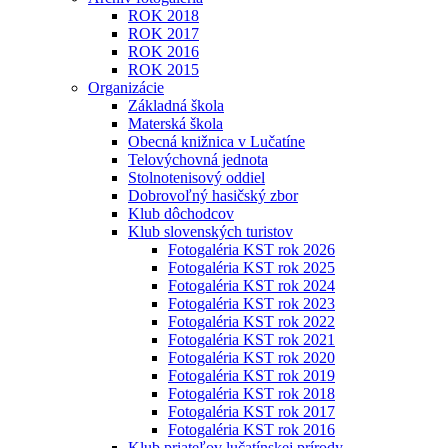
ROK 2018
ROK 2017
ROK 2016
ROK 2015
Organizácie
Základná škola
Materská škola
Obecná knižnica v Lučatíne
Telovýchovná jednota
Stolnotenisový oddiel
Dobrovoľný hasičský zbor
Klub dôchodcov
Klub slovenských turistov
Fotogaléria KST rok 2026
Fotogaléria KST rok 2025
Fotogaléria KST rok 2024
Fotogaléria KST rok 2023
Fotogaléria KST rok 2022
Fotogaléria KST rok 2021
Fotogaléria KST rok 2020
Fotogaléria KST rok 2019
Fotogaléria KST rok 2018
Fotogaléria KST rok 2017
Fotogaléria KST rok 2016
Klub priateľov lučatínskej prírody