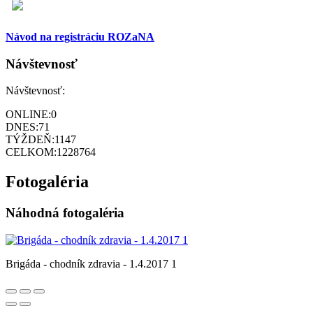
Návod na registráciu ROZaNA
Návštevnosť
Návštevnosť:
ONLINE:
0
DNES:
71
TÝŽDEŇ:
1147
CELKOM:
1228764
Fotogaléria
Náhodná fotogaléria
Brigáda - chodník zdravia - 1.4.2017 1