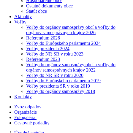
Hospodárenie obce
Ostatné dokumenty obce
Štatút obce
Aktuality
Voľby
Voľby do orgánov samosprávy obcí a voľby do
orgánov samosprávnych krajov 2026
Referendum 2026
Voľby do Európskeho parlamentu 2024
Voľby prezidenta 2024
Voľby do NR SR v roku 2023
Referendum 2023
Voľby do orgánov samosprávy obcí a voľby do
orgánov samosprávnych krajov 2022
Voľby do NR SR v roku 2020
Voľby do Európskeho parlamentu 2019
Voľby prezidenta SR v roku 2019
Voľby do orgánov samosprávy 2018
Kontakty
Zvoz odpadov
Organizácie
Fotogaléria
Cestovné poriadky
Úvodná stránka