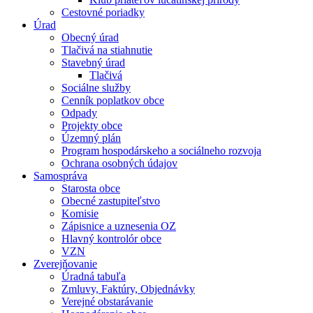
Cestovné poriadky
Úrad
Obecný úrad
Tlačivá na stiahnutie
Stavebný úrad
Tlačivá
Sociálne služby
Cenník poplatkov obce
Odpady
Projekty obce
Územný plán
Program hospodárskeho a sociálneho rozvoja
Ochrana osobných údajov
Samospráva
Starosta obce
Obecné zastupiteľstvo
Komisie
Zápisnice a uznesenia OZ
Hlavný kontrolór obce
VZN
Zverejňovanie
Úradná tabuľa
Zmluvy, Faktúry, Objednávky
Verejné obstarávanie