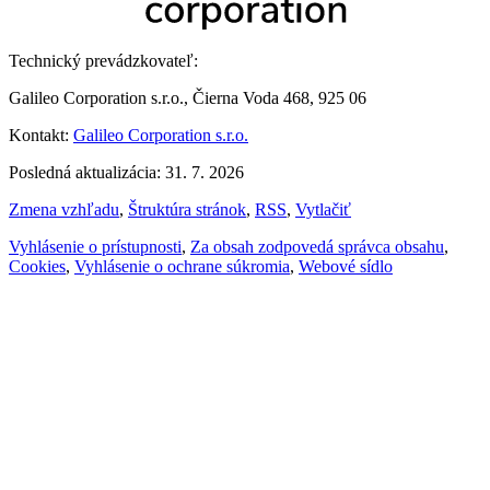
Technický prevádzkovateľ:
Galileo Corporation s.r.o., Čierna Voda 468, 925 06
Kontakt:
Galileo Corporation s.r.o.
Posledná aktualizácia: 31. 7. 2026
Zmena vzhľadu
,
Štruktúra stránok
,
RSS
,
Vytlačiť
Vyhlásenie o prístupnosti
,
Za obsah zodpovedá správca obsahu
,
Cookies
,
Vyhlásenie o ochrane súkromia
,
Webové sídlo