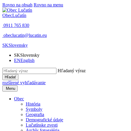
Rovno na obsah
Rovno na menu
Obec
Lučatín
0911 765 830
obeclucatin@lucatin.eu
SK
Slovensky
SK
Slovensky
EN
English
Hľadaný výraz
Hľadať
rozšírené vyhľadávanie
Menu
Obec
História
Symboly
Geografia
Demografické údaje
Lučatínske zvesti
Archív fotogaléria