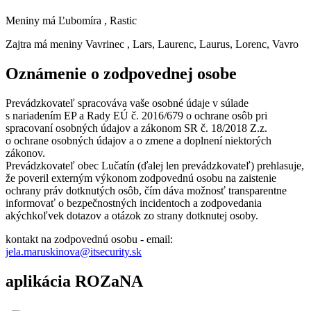
Meniny má
Ľubomíra
, Rastic
Zajtra má meniny
Vavrinec
, Lars, Laurenc, Laurus, Lorenc, Vavro
Oznámenie o zodpovednej osobe
Prevádzkovateľ spracováva vaše osobné údaje v súlade
s nariadením EP a Rady EÚ č. 2016/679 o ochrane osôb pri
spracovaní osobných údajov a zákonom SR č. 18/2018 Z.z.
o ochrane osobných údajov a o zmene a doplnení niektorých
zákonov.
Prevádzkovateľ obec Lučatín (ďalej len prevádzkovateľ) prehlasuje,
že poveril externým výkonom zodpovednú osobu na zaistenie
ochrany práv dotknutých osôb, čím dáva možnosť transparentne
informovať o bezpečnostných incidentoch a zodpovedania
akýchkoľvek dotazov a otázok zo strany dotknutej osoby.
kontakt na zodpovednú osobu - email:
jela.maruskinova@itsecurity.sk
aplikácia ROZaNA