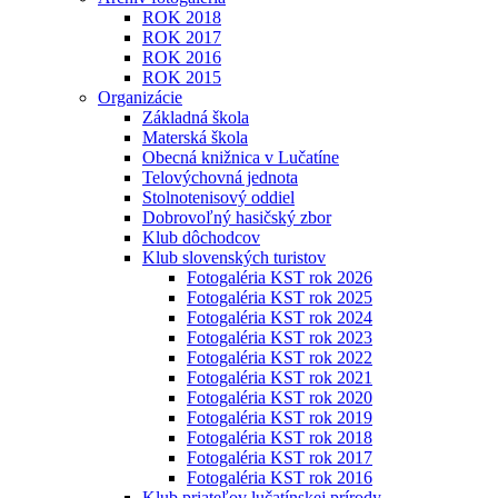
ROK 2018
ROK 2017
ROK 2016
ROK 2015
Organizácie
Základná škola
Materská škola
Obecná knižnica v Lučatíne
Telovýchovná jednota
Stolnotenisový oddiel
Dobrovoľný hasičský zbor
Klub dôchodcov
Klub slovenských turistov
Fotogaléria KST rok 2026
Fotogaléria KST rok 2025
Fotogaléria KST rok 2024
Fotogaléria KST rok 2023
Fotogaléria KST rok 2022
Fotogaléria KST rok 2021
Fotogaléria KST rok 2020
Fotogaléria KST rok 2019
Fotogaléria KST rok 2018
Fotogaléria KST rok 2017
Fotogaléria KST rok 2016
Klub priateľov lučatínskej prírody