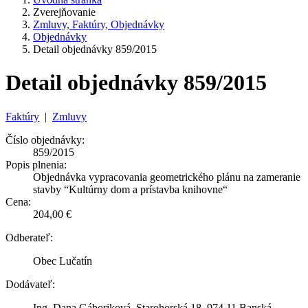
Zverejňovanie
Zmluvy, Faktúry, Objednávky
Objednávky
Detail objednávky 859/2015
Detail objednávky 859/2015
Faktúry
|
Zmluvy
Číslo objednávky:
859/2015
Popis plnenia:
Objednávka vypracovania geometrického plánu na zameranie
stavby “Kultúrny dom a prístavba knihovne“
Cena:
204,00 €
Odberateľ:
Obec Lučatín
Dodávateľ:
Ing. Dana Gáboriková, Starohorská 18, 974 11 Banská