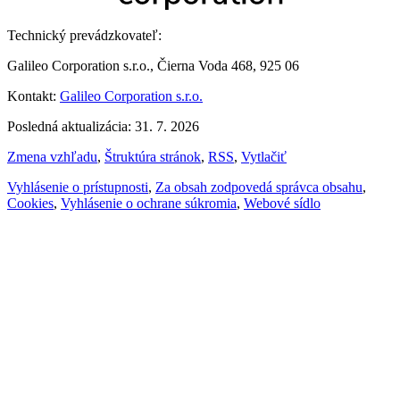
Technický prevádzkovateľ:
Galileo Corporation s.r.o., Čierna Voda 468, 925 06
Kontakt:
Galileo Corporation s.r.o.
Posledná aktualizácia: 31. 7. 2026
Zmena vzhľadu
,
Štruktúra stránok
,
RSS
,
Vytlačiť
Vyhlásenie o prístupnosti
,
Za obsah zodpovedá správca obsahu
,
Cookies
,
Vyhlásenie o ochrane súkromia
,
Webové sídlo