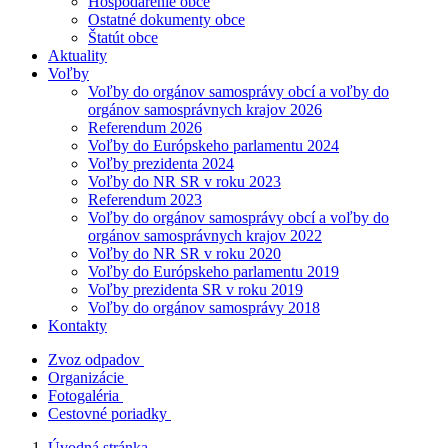
Hospodárenie obce
Ostatné dokumenty obce
Štatút obce
Aktuality
Voľby
Voľby do orgánov samosprávy obcí a voľby do
orgánov samosprávnych krajov 2026
Referendum 2026
Voľby do Európskeho parlamentu 2024
Voľby prezidenta 2024
Voľby do NR SR v roku 2023
Referendum 2023
Voľby do orgánov samosprávy obcí a voľby do
orgánov samosprávnych krajov 2022
Voľby do NR SR v roku 2020
Voľby do Európskeho parlamentu 2019
Voľby prezidenta SR v roku 2019
Voľby do orgánov samosprávy 2018
Kontakty
Zvoz odpadov
Organizácie
Fotogaléria
Cestovné poriadky
Úvodná stránka