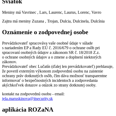
Sviatok
Meniny má
Vavrinec
, Lars, Laurenc, Laurus, Lorenc, Vavro
Zajtra má meniny
Zuzana
, Trojan, Dulcia, Dulcinela, Dulcínia
Oznámenie o zodpovednej osobe
Prevádzkovateľ spracováva vaše osobné údaje v súlade
s nariadením EP a Rady EÚ č. 2016/679 o ochrane osôb pri
spracovaní osobných údajov a zákonom SR č. 18/2018 Z.z.
o ochrane osobných údajov a o zmene a doplnení niektorých
zákonov.
Prevádzkovateľ obec Lučatín (ďalej len prevádzkovateľ) prehlasuje,
že poveril externým výkonom zodpovednú osobu na zaistenie
ochrany práv dotknutých osôb, čím dáva možnosť transparentne
informovať o bezpečnostných incidentoch a zodpovedania
akýchkoľvek dotazov a otázok zo strany dotknutej osoby.
kontakt na zodpovednú osobu - email:
jela.maruskinova@itsecurity.sk
aplikácia ROZaNA