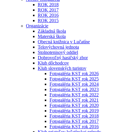
ROK 2018
ROK 2017
ROK 2016
ROK 2015
Organizácie
Základná škola
Materská škola
Obecná knižnica v Lučatíne
Telovýchovná jednota
Stolnotenisový oddiel
Dobrovoľný hasičský zbor
Klub dôchodcov
Klub slovenských turistov
Fotogaléria KST rok 2026
Fotogaléria KST rok 2025
Fotogaléria KST rok 2024
Fotogaléria KST rok 2023
Fotogaléria KST rok 2022
Fotogaléria KST rok 2021
Fotogaléria KST rok 2020
Fotogaléria KST rok 2019
Fotogaléria KST rok 2018
Fotogaléria KST rok 2017
Fotogaléria KST rok 2016
Klub priateľov lučatínskej prírody