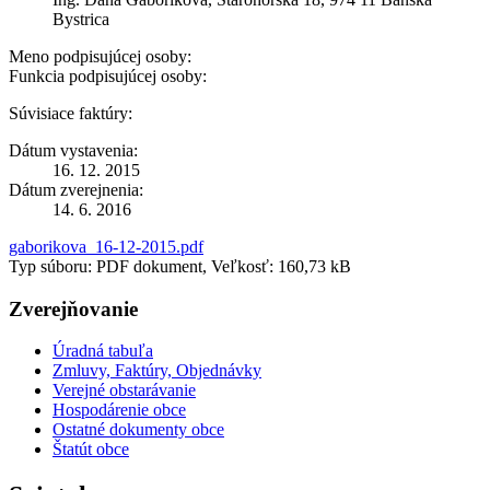
Bystrica
Meno podpisujúcej osoby:
Funkcia podpisujúcej osoby:
Súvisiace faktúry:
Dátum vystavenia:
16. 12. 2015
Dátum zverejnenia:
14. 6. 2016
gaborikova_16-12-2015.pdf
Typ súboru: PDF dokument, Veľkosť: 160,73 kB
Zverejňovanie
Úradná tabuľa
Zmluvy, Faktúry, Objednávky
Verejné obstarávanie
Hospodárenie obce
Ostatné dokumenty obce
Štatút obce