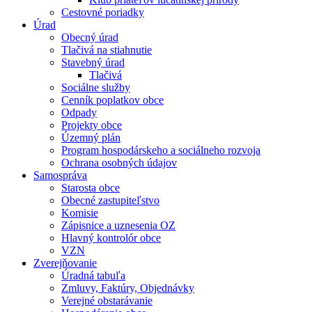
Cestovné poriadky
Úrad
Obecný úrad
Tlačivá na stiahnutie
Stavebný úrad
Tlačivá
Sociálne služby
Cenník poplatkov obce
Odpady
Projekty obce
Územný plán
Program hospodárskeho a sociálneho rozvoja
Ochrana osobných údajov
Samospráva
Starosta obce
Obecné zastupiteľstvo
Komisie
Zápisnice a uznesenia OZ
Hlavný kontrolór obce
VZN
Zverejňovanie
Úradná tabuľa
Zmluvy, Faktúry, Objednávky
Verejné obstarávanie