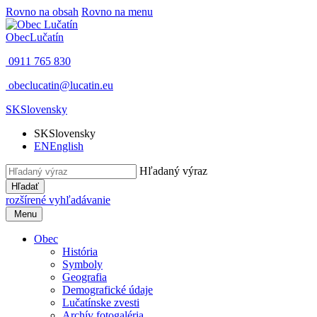
Rovno na obsah
Rovno na menu
Obec
Lučatín
0911 765 830
obeclucatin@lucatin.eu
SK
Slovensky
SK
Slovensky
EN
English
Hľadaný výraz
Hľadať
rozšírené vyhľadávanie
Menu
Obec
História
Symboly
Geografia
Demografické údaje
Lučatínske zvesti
Archív fotogaléria