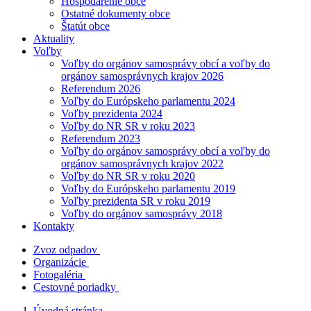
Hospodárenie obce
Ostatné dokumenty obce
Štatút obce
Aktuality
Voľby
Voľby do orgánov samosprávy obcí a voľby do
orgánov samosprávnych krajov 2026
Referendum 2026
Voľby do Európskeho parlamentu 2024
Voľby prezidenta 2024
Voľby do NR SR v roku 2023
Referendum 2023
Voľby do orgánov samosprávy obcí a voľby do
orgánov samosprávnych krajov 2022
Voľby do NR SR v roku 2020
Voľby do Európskeho parlamentu 2019
Voľby prezidenta SR v roku 2019
Voľby do orgánov samosprávy 2018
Kontakty
Zvoz odpadov
Organizácie
Fotogaléria
Cestovné poriadky
Úvodná stránka