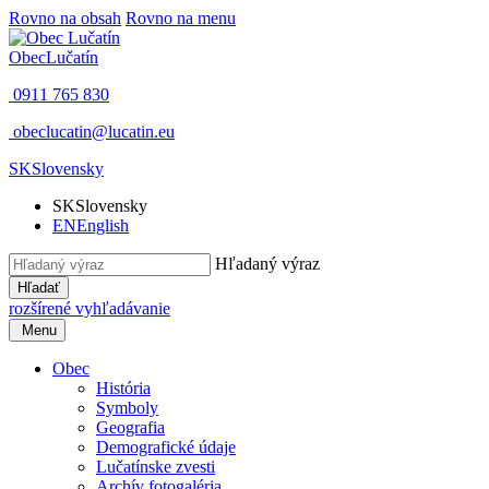
Rovno na obsah
Rovno na menu
Obec
Lučatín
0911 765 830
obeclucatin@lucatin.eu
SK
Slovensky
SK
Slovensky
EN
English
Hľadaný výraz
Hľadať
rozšírené vyhľadávanie
Menu
Obec
História
Symboly
Geografia
Demografické údaje
Lučatínske zvesti
Archív fotogaléria