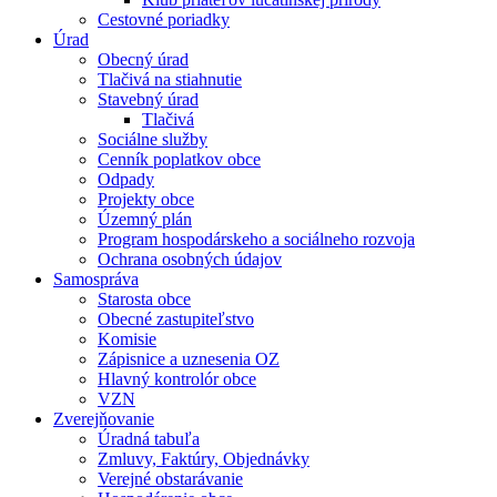
Cestovné poriadky
Úrad
Obecný úrad
Tlačivá na stiahnutie
Stavebný úrad
Tlačivá
Sociálne služby
Cenník poplatkov obce
Odpady
Projekty obce
Územný plán
Program hospodárskeho a sociálneho rozvoja
Ochrana osobných údajov
Samospráva
Starosta obce
Obecné zastupiteľstvo
Komisie
Zápisnice a uznesenia OZ
Hlavný kontrolór obce
VZN
Zverejňovanie
Úradná tabuľa
Zmluvy, Faktúry, Objednávky
Verejné obstarávanie