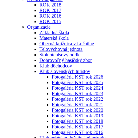
ROK 2018
ROK 2017
ROK 2016
ROK 2015
Organizácie
Základná škola
Materská škola
Obecná knižnica v Lučatíne
Telovýchovná jednota
Stolnotenisový oddiel
Dobrovoľný hasičský zbor
Klub dôchodcov
Klub slovenských turistov
Fotogaléria KST rok 2026
Fotogaléria KST rok 2025
Fotogaléria KST rok 2024
Fotogaléria KST rok 2023
Fotogaléria KST rok 2022
Fotogaléria KST rok 2021
Fotogaléria KST rok 2020
Fotogaléria KST rok 2019
Fotogaléria KST rok 2018
Fotogaléria KST rok 2017
Fotogaléria KST rok 2016
Klub priateľov lučatínskej prírody