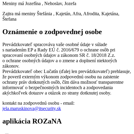
Meniny má
Jozefína
, Nehoslav, Jozefa
Zajtra má meniny
Štefánia
, Kajetán, Afra, Afrodita, Kajetána,
Štefana
Oznámenie o zodpovednej osobe
Prevádzkovateľ spracováva vaše osobné údaje v súlade
s nariadením EP a Rady EÚ č. 2016/679 o ochrane osôb pri
spracovaní osobných údajov a zákonom SR č. 18/2018 Z.z.
o ochrane osobných údajov a o zmene a doplnení niektorých
zákonov.
Prevádzkovateľ obec Lučatín (ďalej len prevádzkovateľ) prehlasuje,
že poveril externým výkonom zodpovednú osobu na zaistenie
ochrany práv dotknutých osôb, čím dáva možnosť transparentne
informovať o bezpečnostných incidentoch a zodpovedania
akýchkoľvek dotazov a otázok zo strany dotknutej osoby.
kontakt na zodpovednú osobu - email:
jela.maruskinova@itsecurity.sk
aplikácia ROZaNA