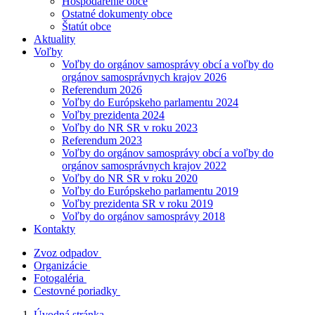
Hospodárenie obce
Ostatné dokumenty obce
Štatút obce
Aktuality
Voľby
Voľby do orgánov samosprávy obcí a voľby do
orgánov samosprávnych krajov 2026
Referendum 2026
Voľby do Európskeho parlamentu 2024
Voľby prezidenta 2024
Voľby do NR SR v roku 2023
Referendum 2023
Voľby do orgánov samosprávy obcí a voľby do
orgánov samosprávnych krajov 2022
Voľby do NR SR v roku 2020
Voľby do Európskeho parlamentu 2019
Voľby prezidenta SR v roku 2019
Voľby do orgánov samosprávy 2018
Kontakty
Zvoz odpadov
Organizácie
Fotogaléria
Cestovné poriadky
Úvodná stránka