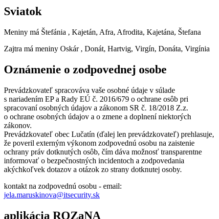
Sviatok
Meniny má
Štefánia
, Kajetán, Afra, Afrodita, Kajetána, Štefana
Zajtra má meniny
Oskár
, Donát, Hartvig, Virgín, Donáta, Virgínia
Oznámenie o zodpovednej osobe
Prevádzkovateľ spracováva vaše osobné údaje v súlade
s nariadením EP a Rady EÚ č. 2016/679 o ochrane osôb pri
spracovaní osobných údajov a zákonom SR č. 18/2018 Z.z.
o ochrane osobných údajov a o zmene a doplnení niektorých
zákonov.
Prevádzkovateľ obec Lučatín (ďalej len prevádzkovateľ) prehlasuje,
že poveril externým výkonom zodpovednú osobu na zaistenie
ochrany práv dotknutých osôb, čím dáva možnosť transparentne
informovať o bezpečnostných incidentoch a zodpovedania
akýchkoľvek dotazov a otázok zo strany dotknutej osoby.
kontakt na zodpovednú osobu - email:
jela.maruskinova@itsecurity.sk
aplikácia ROZaNA