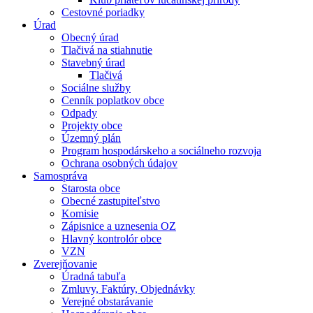
Cestovné poriadky
Úrad
Obecný úrad
Tlačivá na stiahnutie
Stavebný úrad
Tlačivá
Sociálne služby
Cenník poplatkov obce
Odpady
Projekty obce
Územný plán
Program hospodárskeho a sociálneho rozvoja
Ochrana osobných údajov
Samospráva
Starosta obce
Obecné zastupiteľstvo
Komisie
Zápisnice a uznesenia OZ
Hlavný kontrolór obce
VZN
Zverejňovanie
Úradná tabuľa
Zmluvy, Faktúry, Objednávky
Verejné obstarávanie