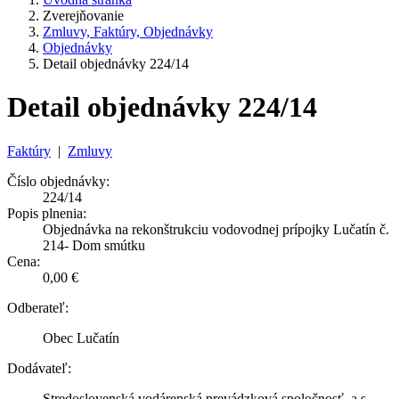
Zverejňovanie
Zmluvy, Faktúry, Objednávky
Objednávky
Detail objednávky 224/14
Detail objednávky 224/14
Faktúry
|
Zmluvy
Číslo objednávky:
224/14
Popis plnenia:
Objednávka na rekonštrukciu vodovodnej prípojky Lučatín č.
214- Dom smútku
Cena:
0,00 €
Odberateľ:
Obec Lučatín
Dodávateľ:
Stredoslovenská vodárenská prevádzková spoločnosť, a.s,