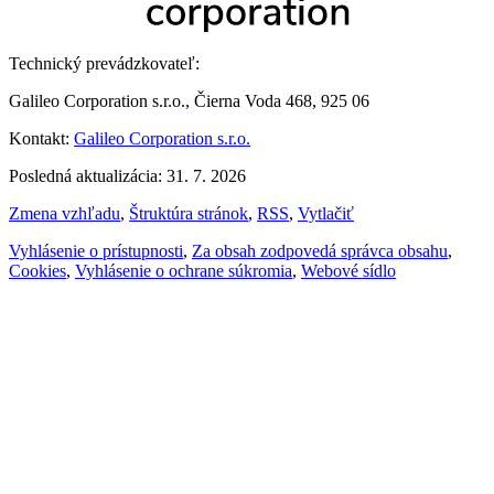
Technický prevádzkovateľ:
Galileo Corporation s.r.o., Čierna Voda 468, 925 06
Kontakt:
Galileo Corporation s.r.o.
Posledná aktualizácia: 31. 7. 2026
Zmena vzhľadu
,
Štruktúra stránok
,
RSS
,
Vytlačiť
Vyhlásenie o prístupnosti
,
Za obsah zodpovedá správca obsahu
,
Cookies
,
Vyhlásenie o ochrane súkromia
,
Webové sídlo