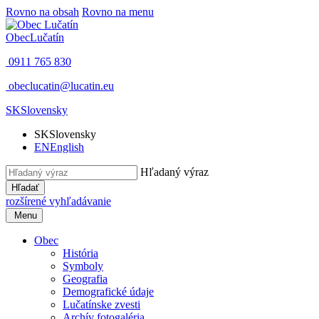
Rovno na obsah
Rovno na menu
Obec
Lučatín
0911 765 830
obeclucatin@lucatin.eu
SK
Slovensky
SK
Slovensky
EN
English
Hľadaný výraz
Hľadať
rozšírené vyhľadávanie
Menu
Obec
História
Symboly
Geografia
Demografické údaje
Lučatínske zvesti
Archív fotogaléria