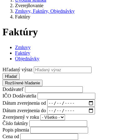
Zverejňovanie
Zmluvy, Faktúry, Objednávky
Faktúry
Faktúry
Zmluvy
Faktúry
Objednávky
Hľadaný výraz
Hľadať
Rozšírené hľadanie
Dodávateľ
IČO Dodávatelia
Dátum zverejnenia od
Dátum zverejnenia do
Zverejnený v roku
Číslo faktúry
Popis plnenia
Cena od