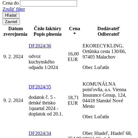
Cena do
Zrušiť filter
Zavrieť
Dátum
Číslo faktúry
Cena
Dodávateľ
zverejnenia
Popis plnenia
*
Odberateľ
DF2024/36
EKORECYKLING,
Ortútska cesta 130/66,
16,00
odvoz
9. 2. 2024
97405 Malachov
EUR
kuchynského
odpadu 1/2024
Obec Lučatín
KOMUNÁLNA
DF2024/35
poisťovňa, a.s. Vienna
Insurance Group, 124,
dodatok č. 5 -
18,71
9. 2. 2024
04418 Slanské Nové
detské ihrisko
EUR
Mesto
1quartal 2024 -
doplatok od 20.1.
Obec Lučatín
DF2024/34
Obec Hiadeľ, Hiadeľ 68,