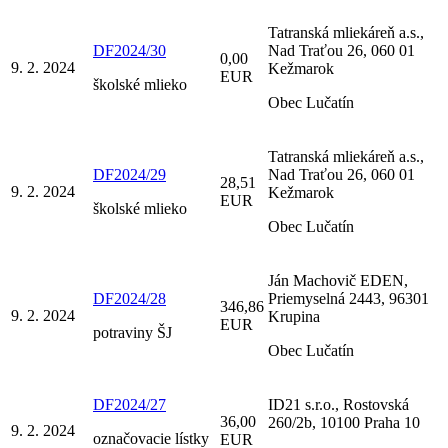
Tatranská mliekáreň a.s.,
DF2024/30
Nad Traťou 26, 060 01
0,00
9. 2. 2024
Kežmarok
EUR
školské mlieko
Obec Lučatín
Tatranská mliekáreň a.s.,
DF2024/29
Nad Traťou 26, 060 01
28,51
9. 2. 2024
Kežmarok
EUR
školské mlieko
Obec Lučatín
Ján Machovič EDEN,
DF2024/28
Priemyselná 2443, 96301
346,86
9. 2. 2024
Krupina
EUR
potraviny ŠJ
Obec Lučatín
DF2024/27
ID21 s.r.o., Rostovská
36,00
260/2b, 10100 Praha 10
9. 2. 2024
označovacie lístky
EUR