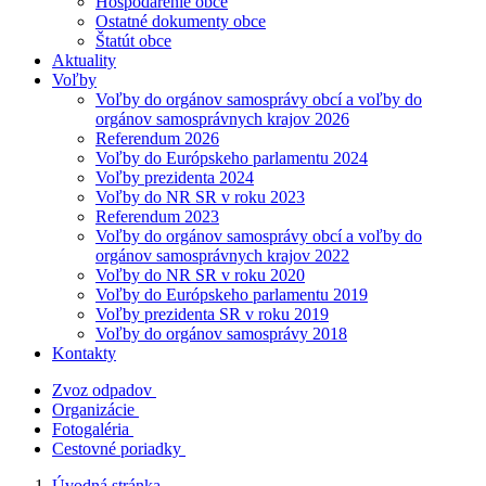
Hospodárenie obce
Ostatné dokumenty obce
Štatút obce
Aktuality
Voľby
Voľby do orgánov samosprávy obcí a voľby do
orgánov samosprávnych krajov 2026
Referendum 2026
Voľby do Európskeho parlamentu 2024
Voľby prezidenta 2024
Voľby do NR SR v roku 2023
Referendum 2023
Voľby do orgánov samosprávy obcí a voľby do
orgánov samosprávnych krajov 2022
Voľby do NR SR v roku 2020
Voľby do Európskeho parlamentu 2019
Voľby prezidenta SR v roku 2019
Voľby do orgánov samosprávy 2018
Kontakty
Zvoz odpadov
Organizácie
Fotogaléria
Cestovné poriadky
Úvodná stránka