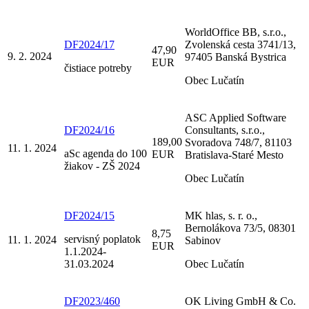
WorldOffice BB, s.r.o.,
DF2024/17
Zvolenská cesta 3741/13,
47,90
9. 2. 2024
97405 Banská Bystrica
EUR
čistiace potreby
Obec Lučatín
ASC Applied Software
DF2024/16
Consultants, s.r.o.,
189,00
Svoradova 748/7, 81103
11. 1. 2024
aSc agenda do 100
EUR
Bratislava-Staré Mesto
žiakov - ZŠ 2024
Obec Lučatín
DF2024/15
MK hlas, s. r. o.,
Bernolákova 73/5, 08301
8,75
servisný poplatok
11. 1. 2024
Sabinov
EUR
1.1.2024-
31.03.2024
Obec Lučatín
DF2023/460
OK Living GmbH & Co.