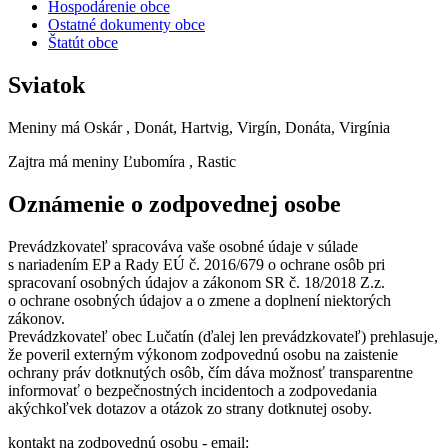
Hospodárenie obce
Ostatné dokumenty obce
Štatút obce
Sviatok
Meniny má
Oskár
, Donát, Hartvig, Virgín, Donáta, Virgínia
Zajtra má meniny
Ľubomíra
, Rastic
Oznámenie o zodpovednej osobe
Prevádzkovateľ spracováva vaše osobné údaje v súlade
s nariadením EP a Rady EÚ č. 2016/679 o ochrane osôb pri
spracovaní osobných údajov a zákonom SR č. 18/2018 Z.z.
o ochrane osobných údajov a o zmene a doplnení niektorých
zákonov.
Prevádzkovateľ obec Lučatín (ďalej len prevádzkovateľ) prehlasuje,
že poveril externým výkonom zodpovednú osobu na zaistenie
ochrany práv dotknutých osôb, čím dáva možnosť transparentne
informovať o bezpečnostných incidentoch a zodpovedania
akýchkoľvek dotazov a otázok zo strany dotknutej osoby.
kontakt na zodpovednú osobu - email: