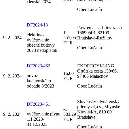
členské 2024
Obec Lučatín
DF2024/18
Pow-en a. s., Prievozská
1
16690/4B, 82109
elektrina-
9. 2. 2024
557,05
Bratislava-Ružinov
vyúčtovanie
EUR
obecné budovy
Obec Lučatín
2023 nedoplatok
DF2023/462
EKORECYKLING,
Ortútska cesta 130/66,
16,00
odvoz
9. 2. 2024
97405 Malachov
EUR
kuchynského
odpadu 8/2023
Obec Lučatín
Slovenský plynárenský
DF2023/461
priemysel,a.s., Mlynské
-1
Nivy 44/A, 810 00
vyúčtovanie plynu
9. 2. 2024
583,29
Bratislava
1.1.2023-
EUR
31.12.2023
Obec Lučatín