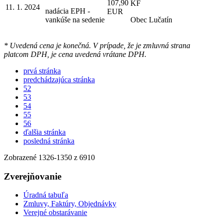
107,90
KF
11. 1. 2024
nadácia EPH -
EUR
vankúše na sedenie
Obec Lučatín
* Uvedená cena je konečná. V prípade, že je zmluvná strana
platcom DPH, je cena uvedená vrátane DPH.
prvá stránka
predchádzajúca stránka
52
53
54
55
56
ďalšia stránka
posledná stránka
Zobrazené
1326
-
1350
z 6910
Zverejňovanie
Úradná tabuľa
Zmluvy, Faktúry, Objednávky
Verejné obstarávanie