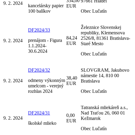
354,00
97661 Hiadeľ
9. 2. 2024
kancelársky papier
EUR
100 balíkov
Obec Lučatín
Železnice Slovenskej
DF2024/33
republiky, Klemensova
84,24
2526/8, 81361 Bratislava-
prenájom - Figura
9. 2. 2024
EUR
Staré Mesto
1.1.2024-
30.6.2024
Obec Lučatín
DF2024/32
SLOVGRAM, Jakubovo
námestie 14, 810 00
38,40
odmeny výkonným
9. 2. 2024
Bratislava
EUR
umelcom - verejný
rozhlas 2024
Obec Lučatín
Tatranská mliekáreň a.s.,
DF2024/31
Nad Traťou 26, 060 01
0,00
9. 2. 2024
Kežmarok
EUR
školské mlieko
Obec Lučatín