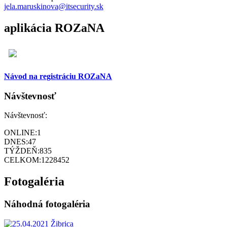
jela.maruskinova@itsecurity.sk
aplikácia ROZaNA
Návod na registráciu ROZaNA
Návštevnosť
Návštevnosť:
ONLINE:
1
DNES:
47
TÝŽDEŇ:
835
CELKOM:
1228452
Fotogaléria
Náhodná fotogaléria