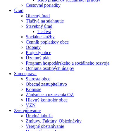
Cestovné poriadky
Úrad
Obecný úrad
Tlačivá na stiahnutie
Stavebný úrad
Tlačivá
Sociálne služby
Cenník poplatkov obce
Odpady
Projekty obce
Územný plán
Program hospodárskeho a sociálneho rozvoja
Ochrana osobných údajov
Samospráva
Starosta obce
Obecné zastupiteľstvo
Komisie
Zápisnice a uznesenia OZ
Hlavný kontrolór obce
VZN
Zverejňovanie
Úradná tabuľa
Zmluvy, Faktúry, Objednávky
Verejné obstarávanie