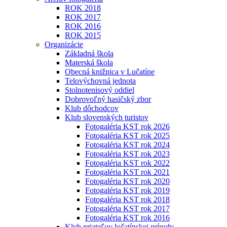
ROK 2018
ROK 2017
ROK 2016
ROK 2015
Organizácie
Základná škola
Materská škola
Obecná knižnica v Lučatíne
Telovýchovná jednota
Stolnotenisový oddiel
Dobrovoľný hasičský zbor
Klub dôchodcov
Klub slovenských turistov
Fotogaléria KST rok 2026
Fotogaléria KST rok 2025
Fotogaléria KST rok 2024
Fotogaléria KST rok 2023
Fotogaléria KST rok 2022
Fotogaléria KST rok 2021
Fotogaléria KST rok 2020
Fotogaléria KST rok 2019
Fotogaléria KST rok 2018
Fotogaléria KST rok 2017
Fotogaléria KST rok 2016
Klub priateľov lučatínskej prírody