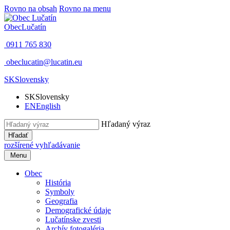
Rovno na obsah
Rovno na menu
Obec
Lučatín
0911 765 830
obeclucatin@lucatin.eu
SK
Slovensky
SK
Slovensky
EN
English
Hľadaný výraz
Hľadať
rozšírené vyhľadávanie
Menu
Obec
História
Symboly
Geografia
Demografické údaje
Lučatínske zvesti
Archív fotogaléria