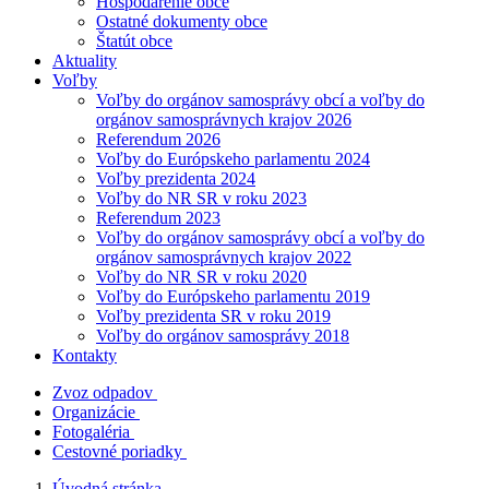
Hospodárenie obce
Ostatné dokumenty obce
Štatút obce
Aktuality
Voľby
Voľby do orgánov samosprávy obcí a voľby do
orgánov samosprávnych krajov 2026
Referendum 2026
Voľby do Európskeho parlamentu 2024
Voľby prezidenta 2024
Voľby do NR SR v roku 2023
Referendum 2023
Voľby do orgánov samosprávy obcí a voľby do
orgánov samosprávnych krajov 2022
Voľby do NR SR v roku 2020
Voľby do Európskeho parlamentu 2019
Voľby prezidenta SR v roku 2019
Voľby do orgánov samosprávy 2018
Kontakty
Zvoz odpadov
Organizácie
Fotogaléria
Cestovné poriadky
Úvodná stránka