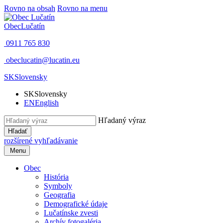
Rovno na obsah
Rovno na menu
Obec
Lučatín
0911 765 830
obeclucatin@lucatin.eu
SK
Slovensky
SK
Slovensky
EN
English
Hľadaný výraz
Hľadať
rozšírené vyhľadávanie
Menu
Obec
História
Symboly
Geografia
Demografické údaje
Lučatínske zvesti
Archív fotogaléria