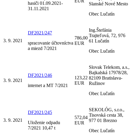
EUR
hasiči 01.09.2021-
Slanské Nové Mesto
31.11.2021
Obec Lučatín
Ing.Štefánia
DF2021/247
Trajteľová, 72, 976
786,00
3. 9. 2021
61 Lučatín
spracovanie účtovníctva
EUR
a miezd 7/2021
Obec Lučatín
Slovak Telekom, a.s.,
Bajkalská 17978/28,
DF2021/246
123,22
82109 Bratislava-
3. 9. 2021
EUR
Ružinov
internet a MT 7/2021
Obec Lučatín
SEKOLÓG, s.r.o.,
DF2021/245
Tisovská cesta 38,
572,04
3. 9. 2021
977 01 Brezno
Uloženie odpadu
EUR
7/2021 10,47 t
Obec Lučatín