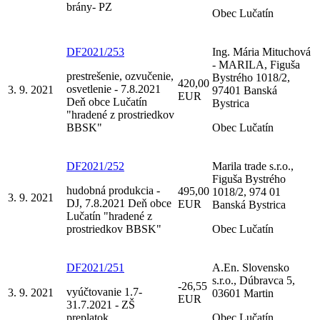
brány- PZ
Obec Lučatín
DF2021/253
Ing. Mária Mituchová
- MARILA, Figuša
prestrešenie, ozvučenie,
Bystrého 1018/2,
420,00
osvetlenie - 7.8.2021
3. 9. 2021
97401 Banská
EUR
Deň obce Lučatín
Bystrica
"hradené z prostriedkov
BBSK"
Obec Lučatín
DF2021/252
Marila trade s.r.o.,
Figuša Bystrého
hudobná produkcia -
495,00
1018/2, 974 01
3. 9. 2021
DJ, 7.8.2021 Deň obce
EUR
Banská Bystrica
Lučatín "hradené z
prostriedkov BBSK"
Obec Lučatín
DF2021/251
A.En. Slovensko
s.r.o., Dúbravca 5,
-26,55
vyúčtovanie 1.7-
3. 9. 2021
03601 Martin
EUR
31.7.2021 - ZŠ
preplatok
Obec Lučatín