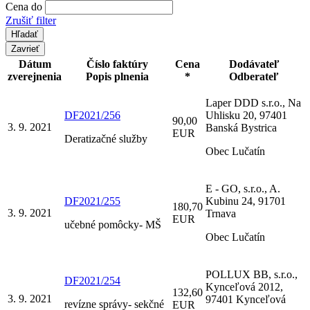
Cena do
Zrušiť filter
Zavrieť
Dátum
Číslo faktúry
Cena
Dodávateľ
zverejnenia
Popis plnenia
*
Odberateľ
Laper DDD s.r.o., Na
DF2021/256
Uhlisku 20, 97401
90,00
3. 9. 2021
Banská Bystrica
EUR
Deratizačné služby
Obec Lučatín
E - GO, s.r.o., A.
DF2021/255
Kubinu 24, 91701
180,70
3. 9. 2021
Trnava
EUR
učebné pomôcky- MŠ
Obec Lučatín
POLLUX BB, s.r.o.,
DF2021/254
Kynceľová 2012,
132,60
3. 9. 2021
97401 Kynceľová
revízne správy- sekčné
EUR