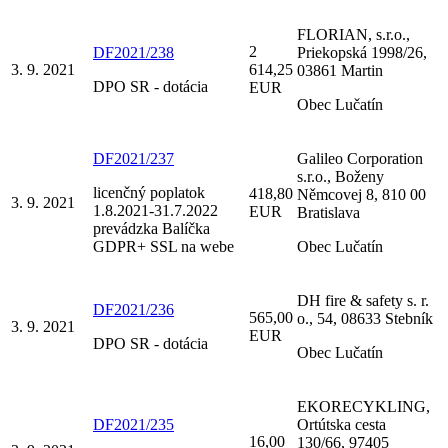
FLORIAN, s.r.o.,
2
DF2021/238
Priekopská 1998/26,
3. 9. 2021
614,25
03861 Martin
DPO SR - dotácia
EUR
Obec Lučatín
DF2021/237
Galileo Corporation
s.r.o., Boženy
licenčný poplatok
418,80
Němcovej 8, 810 00
3. 9. 2021
1.8.2021-31.7.2022
EUR
Bratislava
prevádzka Balíčka
GDPR+ SSL na webe
Obec Lučatín
DH fire & safety s. r.
DF2021/236
565,00
o., 54, 08633 Stebník
3. 9. 2021
EUR
DPO SR - dotácia
Obec Lučatín
EKORECYKLING,
DF2021/235
Ortútska cesta
16,00
130/66, 97405