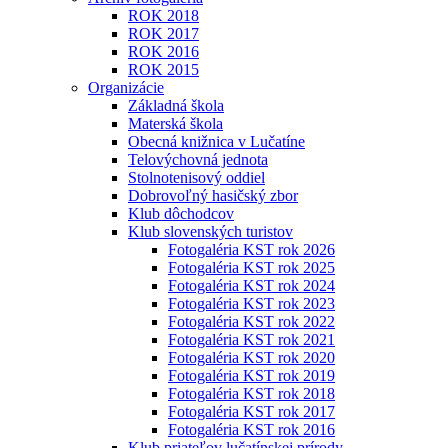
ROK 2018
ROK 2017
ROK 2016
ROK 2015
Organizácie
Základná škola
Materská škola
Obecná knižnica v Lučatíne
Telovýchovná jednota
Stolnotenisový oddiel
Dobrovoľný hasičský zbor
Klub dôchodcov
Klub slovenských turistov
Fotogaléria KST rok 2026
Fotogaléria KST rok 2025
Fotogaléria KST rok 2024
Fotogaléria KST rok 2023
Fotogaléria KST rok 2022
Fotogaléria KST rok 2021
Fotogaléria KST rok 2020
Fotogaléria KST rok 2019
Fotogaléria KST rok 2018
Fotogaléria KST rok 2017
Fotogaléria KST rok 2016
Klub priateľov lučatínskej prírody