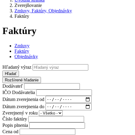
Zverejňovanie
Zmluvy, Faktúry, Objednávky
Faktúry
Faktúry
Zmluvy
Faktúry
Objednávky
Hľadaný výraz
Hľadať
Rozšírené hľadanie
Dodávateľ
IČO Dodávatelia
Dátum zverejnenia od
Dátum zverejnenia do
Zverejnený v roku
Číslo faktúry
Popis plnenia
Cena od