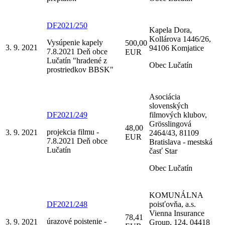
DF2021/250
Kapela Dora,
Kollárova 1446/26,
Vysúpenie kapely
500,00
3. 9. 2021
94106 Komjatice
7.8.2021 Deň obce
EUR
Lučatín "hradené z
Obec Lučatín
prostriedkov BBSK"
Asociácia
slovenských
DF2021/249
filmových klubov,
Grösslingová
48,00
projekcia filmu -
3. 9. 2021
2464/43, 81109
EUR
7.8.2021 Deň obce
Bratislava - mestská
Lučatín
časť Star
Obec Lučatín
KOMUNÁLNA
DF2021/248
poisťovňa, a.s.
Vienna Insurance
78,41
úrazové poistenie -
3. 9. 2021
Group, 124, 04418