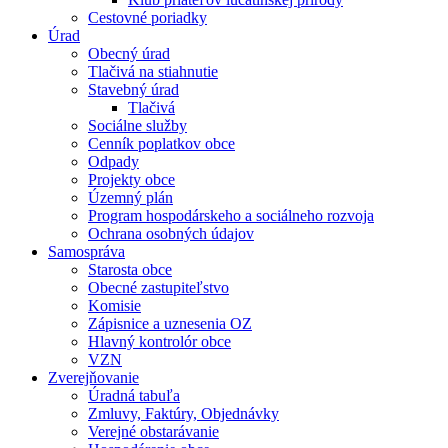
Cestovné poriadky
Úrad
Obecný úrad
Tlačivá na stiahnutie
Stavebný úrad
Tlačivá
Sociálne služby
Cenník poplatkov obce
Odpady
Projekty obce
Územný plán
Program hospodárskeho a sociálneho rozvoja
Ochrana osobných údajov
Samospráva
Starosta obce
Obecné zastupiteľstvo
Komisie
Zápisnice a uznesenia OZ
Hlavný kontrolór obce
VZN
Zverejňovanie
Úradná tabuľa
Zmluvy, Faktúry, Objednávky
Verejné obstarávanie