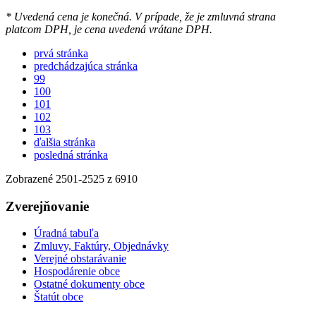
* Uvedená cena je konečná. V prípade, že je zmluvná strana
platcom DPH, je cena uvedená vrátane DPH.
prvá stránka
predchádzajúca stránka
99
100
101
102
103
ďalšia stránka
posledná stránka
Zobrazené
2501
-
2525
z 6910
Zverejňovanie
Úradná tabuľa
Zmluvy, Faktúry, Objednávky
Verejné obstarávanie
Hospodárenie obce
Ostatné dokumenty obce
Štatút obce