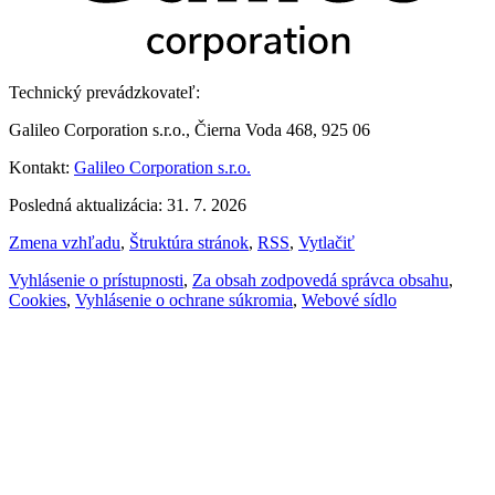
Technický prevádzkovateľ:
Galileo Corporation s.r.o., Čierna Voda 468, 925 06
Kontakt:
Galileo Corporation s.r.o.
Posledná aktualizácia: 31. 7. 2026
Zmena vzhľadu
,
Štruktúra stránok
,
RSS
,
Vytlačiť
Vyhlásenie o prístupnosti
,
Za obsah zodpovedá správca obsahu
,
Cookies
,
Vyhlásenie o ochrane súkromia
,
Webové sídlo