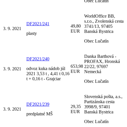
Obec Lučatín
WorldOffice BB,
s.r.o., Zvolenská cesta
DF2021/241
49,80
3741/13, 97405
3. 9. 2021
EUR
Banská Bystrica
plasty
Obec Lučatín
Danka Barthová -
DF2021/240
PROFAX, Hronská
653,98
22/22, 97697
odvoz kuka nádob júl
3. 9. 2021
EUR
Nemecká
2021 3,53 t , 4,41 t 0,16
t + 0,16 t - Grajciar
Obec Lučatín
Slovenská pošta, a.s.,
Partizánska cesta
DF2021/239
29,35
3998/9, 97401
3. 9. 2021
EUR
Banská Bystrica
predplatné MŠ
Obec Lučatín