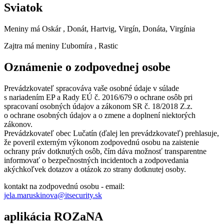
Sviatok
Meniny má
Oskár
, Donát, Hartvig, Virgín, Donáta, Virgínia
Zajtra má meniny
Ľubomíra
, Rastic
Oznámenie o zodpovednej osobe
Prevádzkovateľ spracováva vaše osobné údaje v súlade
s nariadením EP a Rady EÚ č. 2016/679 o ochrane osôb pri
spracovaní osobných údajov a zákonom SR č. 18/2018 Z.z.
o ochrane osobných údajov a o zmene a doplnení niektorých
zákonov.
Prevádzkovateľ obec Lučatín (ďalej len prevádzkovateľ) prehlasuje,
že poveril externým výkonom zodpovednú osobu na zaistenie
ochrany práv dotknutých osôb, čím dáva možnosť transparentne
informovať o bezpečnostných incidentoch a zodpovedania
akýchkoľvek dotazov a otázok zo strany dotknutej osoby.
kontakt na zodpovednú osobu - email:
jela.maruskinova@itsecurity.sk
aplikácia ROZaNA