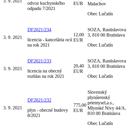
3. 9. 2021
odvoz kuchynského
EUR
Malachov
odpadu 7/2021
Obec Lučatín
DF2021/234
SOZA, Rastislavova
12,00
3, 810 00 Bratislava
3. 9. 2021
licencia - kancelária ocú
EUR
na rok 2021
Obec Lučatín
DF2021/233
SOZA, Rastislavova
20,40
3, 810 00 Bratislava
3. 9. 2021
licencia na obecný
EUR
rozhlas na rok 2021
Obec Lučatín
Slovenský
plynárenský
DF2021/232
priemysel,a.s.,
775,00
3. 9. 2021
Mlynské Nivy 44/A,
plyn - obecné budovy
EUR
810 00 Bratislava
8/2021
Obec Lučatín