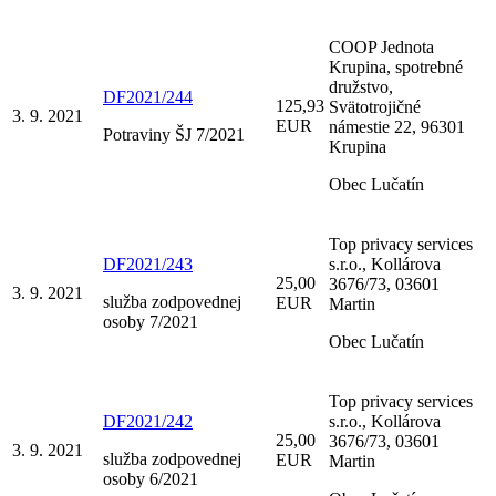
COOP Jednota
Krupina, spotrebné
družstvo,
DF2021/244
125,93
Svätotrojičné
3. 9. 2021
EUR
námestie 22, 96301
Potraviny ŠJ 7/2021
Krupina
Obec Lučatín
Top privacy services
DF2021/243
s.r.o., Kollárova
25,00
3676/73, 03601
3. 9. 2021
služba zodpovednej
EUR
Martin
osoby 7/2021
Obec Lučatín
Top privacy services
DF2021/242
s.r.o., Kollárova
25,00
3676/73, 03601
3. 9. 2021
služba zodpovednej
EUR
Martin
osoby 6/2021