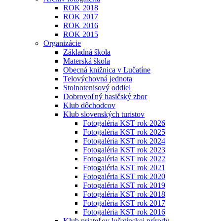
ROK 2018
ROK 2017
ROK 2016
ROK 2015
Organizácie
Základná škola
Materská škola
Obecná knižnica v Lučatíne
Telovýchovná jednota
Stolnotenisový oddiel
Dobrovoľný hasičský zbor
Klub dôchodcov
Klub slovenských turistov
Fotogaléria KST rok 2026
Fotogaléria KST rok 2025
Fotogaléria KST rok 2024
Fotogaléria KST rok 2023
Fotogaléria KST rok 2022
Fotogaléria KST rok 2021
Fotogaléria KST rok 2020
Fotogaléria KST rok 2019
Fotogaléria KST rok 2018
Fotogaléria KST rok 2017
Fotogaléria KST rok 2016
Klub priateľov lučatínskej prírody