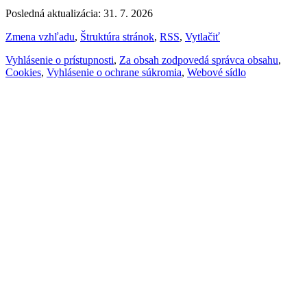
Posledná aktualizácia: 31. 7. 2026
Zmena vzhľadu
,
Štruktúra stránok
,
RSS
,
Vytlačiť
Vyhlásenie o prístupnosti
,
Za obsah zodpovedá správca obsahu
,
Cookies
,
Vyhlásenie o ochrane súkromia
,
Webové sídlo