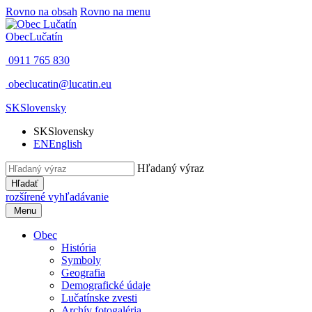
Rovno na obsah
Rovno na menu
Obec
Lučatín
0911 765 830
obeclucatin@lucatin.eu
SK
Slovensky
SK
Slovensky
EN
English
Hľadaný výraz
Hľadať
rozšírené vyhľadávanie
Menu
Obec
História
Symboly
Geografia
Demografické údaje
Lučatínske zvesti
Archív fotogaléria