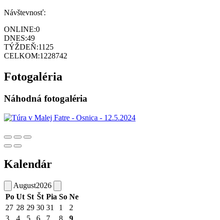
Návštevnosť:
ONLINE:
0
DNES:
49
TÝŽDEŇ:
1125
CELKOM:
1228742
Fotogaléria
Náhodná fotogaléria
Kalendár
August
2026
Po
Ut
St
Št
Pia
So
Ne
27
28
29
30
31
1
2
3
4
5
6
7
8
9