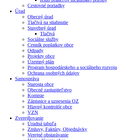
Cestovné poriadky
Úrad
Obecný úrad
Tlačivá na stiahnutie
Stavebný úrad
Tlačivá
Sociálne služby
Cenník poplatkov obce
Odpady
Projekty obce
Územný plán
Program hospodárskeho a sociálneho rozvoja
Ochrana osobných údajov
Samospráva
Starosta obce
Obecné zastupiteľstvo
Komisie
Zápisnice a uznesenia OZ
Hlavný kontrolór obce
VZN
Zverejňovanie
Úradná tabuľa
Zmluvy, Faktúry, Objednávky
Verejné obstarávanie