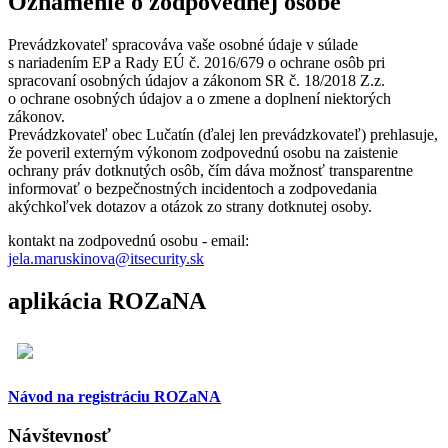
Oznámenie o zodpovednej osobe
Prevádzkovateľ spracováva vaše osobné údaje v súlade
s nariadením EP a Rady EÚ č. 2016/679 o ochrane osôb pri
spracovaní osobných údajov a zákonom SR č. 18/2018 Z.z.
o ochrane osobných údajov a o zmene a doplnení niektorých
zákonov.
Prevádzkovateľ obec Lučatín (ďalej len prevádzkovateľ) prehlasuje,
že poveril externým výkonom zodpovednú osobu na zaistenie
ochrany práv dotknutých osôb, čím dáva možnosť transparentne
informovať o bezpečnostných incidentoch a zodpovedania
akýchkoľvek dotazov a otázok zo strany dotknutej osoby.
kontakt na zodpovednú osobu - email:
jela.maruskinova@itsecurity.sk
aplikácia ROZaNA
Návod na registráciu ROZaNA
Návštevnosť