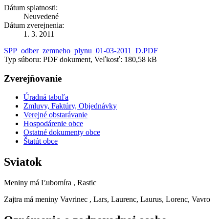
Dátum splatnosti:
Neuvedené
Dátum zverejnenia:
1. 3. 2011
SPP_odber_zemneho_plynu_01-03-2011_D.PDF
Typ súboru: PDF dokument, Veľkosť: 180,58 kB
Zverejňovanie
Úradná tabuľa
Zmluvy, Faktúry, Objednávky
Verejné obstarávanie
Hospodárenie obce
Ostatné dokumenty obce
Štatút obce
Sviatok
Meniny má
Ľubomíra
, Rastic
Zajtra má meniny
Vavrinec
, Lars, Laurenc, Laurus, Lorenc, Vavro