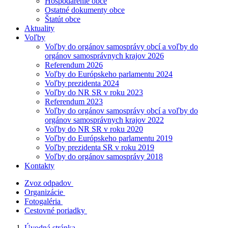
Hospodárenie obce
Ostatné dokumenty obce
Štatút obce
Aktuality
Voľby
Voľby do orgánov samosprávy obcí a voľby do
orgánov samosprávnych krajov 2026
Referendum 2026
Voľby do Európskeho parlamentu 2024
Voľby prezidenta 2024
Voľby do NR SR v roku 2023
Referendum 2023
Voľby do orgánov samosprávy obcí a voľby do
orgánov samosprávnych krajov 2022
Voľby do NR SR v roku 2020
Voľby do Európskeho parlamentu 2019
Voľby prezidenta SR v roku 2019
Voľby do orgánov samosprávy 2018
Kontakty
Zvoz odpadov
Organizácie
Fotogaléria
Cestovné poriadky
Úvodná stránka