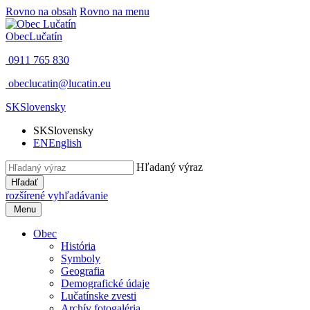
Rovno na obsah
Rovno na menu
Obec
Lučatín
0911 765 830
obeclucatin@lucatin.eu
SK
Slovensky
SK
Slovensky
EN
English
Hľadaný výraz
Hľadať
rozšírené vyhľadávanie
Menu
Obec
História
Symboly
Geografia
Demografické údaje
Lučatínske zvesti
Archív fotogaléria