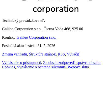
Technický prevádzkovateľ:
Galileo Corporation s.r.o., Čierna Voda 468, 925 06
Kontakt:
Galileo Corporation s.r.o.
Posledná aktualizácia: 31. 7. 2026
Zmena vzhľadu
,
Štruktúra stránok
,
RSS
,
Vytlačiť
Vyhlásenie o prístupnosti
,
Za obsah zodpovedá správca obsahu
,
Cookies
,
Vyhlásenie o ochrane súkromia
,
Webové sídlo