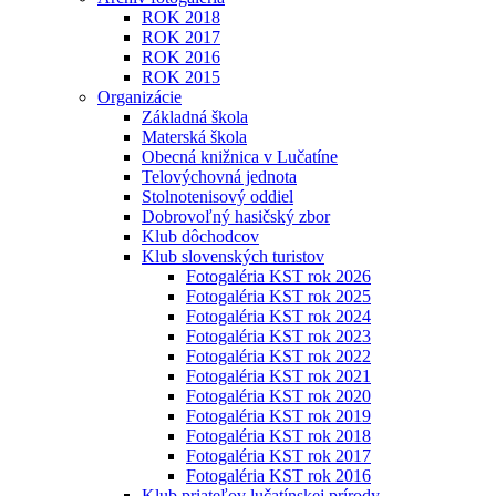
ROK 2018
ROK 2017
ROK 2016
ROK 2015
Organizácie
Základná škola
Materská škola
Obecná knižnica v Lučatíne
Telovýchovná jednota
Stolnotenisový oddiel
Dobrovoľný hasičský zbor
Klub dôchodcov
Klub slovenských turistov
Fotogaléria KST rok 2026
Fotogaléria KST rok 2025
Fotogaléria KST rok 2024
Fotogaléria KST rok 2023
Fotogaléria KST rok 2022
Fotogaléria KST rok 2021
Fotogaléria KST rok 2020
Fotogaléria KST rok 2019
Fotogaléria KST rok 2018
Fotogaléria KST rok 2017
Fotogaléria KST rok 2016
Klub priateľov lučatínskej prírody