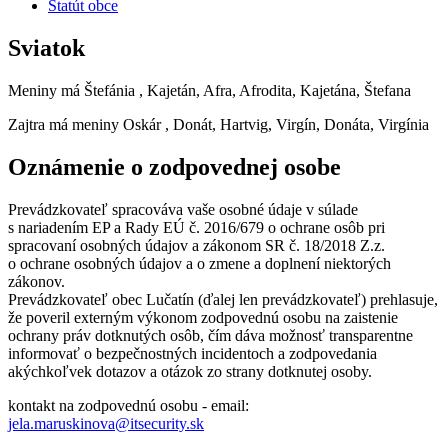
Štatút obce
Sviatok
Meniny má
Štefánia
, Kajetán, Afra, Afrodita, Kajetána, Štefana
Zajtra má meniny
Oskár
, Donát, Hartvig, Virgín, Donáta, Virgínia
Oznámenie o zodpovednej osobe
Prevádzkovateľ spracováva vaše osobné údaje v súlade
s nariadením EP a Rady EÚ č. 2016/679 o ochrane osôb pri
spracovaní osobných údajov a zákonom SR č. 18/2018 Z.z.
o ochrane osobných údajov a o zmene a doplnení niektorých
zákonov.
Prevádzkovateľ obec Lučatín (ďalej len prevádzkovateľ) prehlasuje,
že poveril externým výkonom zodpovednú osobu na zaistenie
ochrany práv dotknutých osôb, čím dáva možnosť transparentne
informovať o bezpečnostných incidentoch a zodpovedania
akýchkoľvek dotazov a otázok zo strany dotknutej osoby.
kontakt na zodpovednú osobu - email:
jela.maruskinova@itsecurity.sk