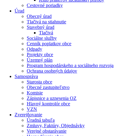
Cestovné poriadky
Úrad
Obecný úrad
Tlačivá na stiahnutie
Stavebný úrad
Tlačivá
Sociálne služby
Cenník poplatkov obce
Odpady
Projekty obce
Územný plán
Program hospodárskeho a sociálneho rozvoja
Ochrana osobných údajov
Samospráva
Starosta obce
Obecné zastupiteľstvo
Komisie
Zápisnice a uznesenia OZ
Hlavný kontrolór obce
VZN
Zverejňovanie
Úradná tabuľa
Zmluvy, Faktúry, Objednávky
Verejné obstarávanie