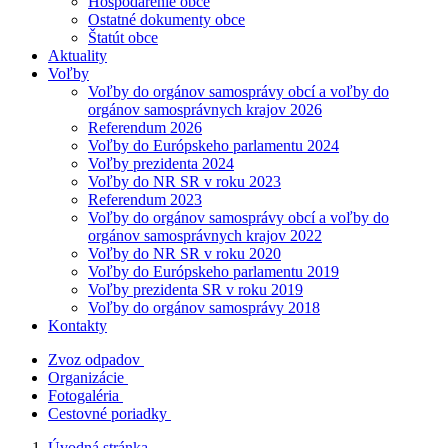
Hospodárenie obce
Ostatné dokumenty obce
Štatút obce
Aktuality
Voľby
Voľby do orgánov samosprávy obcí a voľby do
orgánov samosprávnych krajov 2026
Referendum 2026
Voľby do Európskeho parlamentu 2024
Voľby prezidenta 2024
Voľby do NR SR v roku 2023
Referendum 2023
Voľby do orgánov samosprávy obcí a voľby do
orgánov samosprávnych krajov 2022
Voľby do NR SR v roku 2020
Voľby do Európskeho parlamentu 2019
Voľby prezidenta SR v roku 2019
Voľby do orgánov samosprávy 2018
Kontakty
Zvoz odpadov
Organizácie
Fotogaléria
Cestovné poriadky
Úvodná stránka