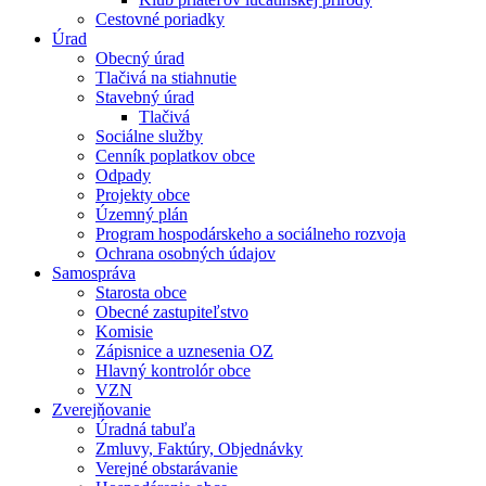
Cestovné poriadky
Úrad
Obecný úrad
Tlačivá na stiahnutie
Stavebný úrad
Tlačivá
Sociálne služby
Cenník poplatkov obce
Odpady
Projekty obce
Územný plán
Program hospodárskeho a sociálneho rozvoja
Ochrana osobných údajov
Samospráva
Starosta obce
Obecné zastupiteľstvo
Komisie
Zápisnice a uznesenia OZ
Hlavný kontrolór obce
VZN
Zverejňovanie
Úradná tabuľa
Zmluvy, Faktúry, Objednávky
Verejné obstarávanie