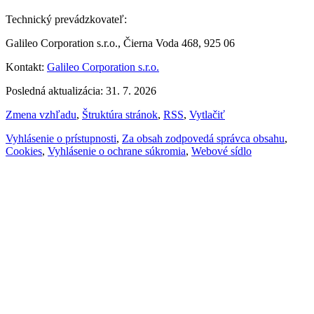
Technický prevádzkovateľ:
Galileo Corporation s.r.o., Čierna Voda 468, 925 06
Kontakt:
Galileo Corporation s.r.o.
Posledná aktualizácia: 31. 7. 2026
Zmena vzhľadu
,
Štruktúra stránok
,
RSS
,
Vytlačiť
Vyhlásenie o prístupnosti
,
Za obsah zodpovedá správca obsahu
,
Cookies
,
Vyhlásenie o ochrane súkromia
,
Webové sídlo