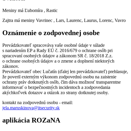
Meniny má
Ľubomíra
, Rastic
Zajtra má meniny
Vavrinec
, Lars, Laurenc, Laurus, Lorenc, Vavro
Oznámenie o zodpovednej osobe
Prevádzkovateľ spracováva vaše osobné údaje v súlade
s nariadením EP a Rady EÚ č. 2016/679 o ochrane osôb pri
spracovaní osobných údajov a zákonom SR č. 18/2018 Z.z.
o ochrane osobných údajov a o zmene a doplnení niektorých
zákonov.
Prevádzkovateľ obec Lučatín (ďalej len prevádzkovateľ) prehlasuje,
že poveril externým výkonom zodpovednú osobu na zaistenie
ochrany práv dotknutých osôb, čím dáva možnosť transparentne
informovať o bezpečnostných incidentoch a zodpovedania
akýchkoľvek dotazov a otázok zo strany dotknutej osoby.
kontakt na zodpovednú osobu - email:
jela.maruskinova@itsecurity.sk
aplikácia ROZaNA