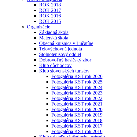
ROK 2018
ROK 2017
ROK 2016
ROK 2015
Organizácie
Základná škola
Materská škola
Obecná knižnica v Lučatíne
Telovýchovná jednota
Stolnotenisový oddiel
Dobrovoľný hasičský zbor
Klub dôchodcov
Klub slovenských turistov
Fotogaléria KST rok 2026
Fotogaléria KST rok 2025
Fotogaléria KST rok 2024
Fotogaléria KST rok 2023
Fotogaléria KST rok 2022
Fotogaléria KST rok 2021
Fotogaléria KST rok 2020
Fotogaléria KST rok 2019
Fotogaléria KST rok 2018
Fotogaléria KST rok 2017
Fotogaléria KST rok 2016
Klub priateľov lučatínskej prírody