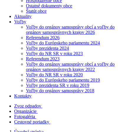
Hospodárenie obce
Ostatné dokumenty obce
Štatút obce
Aktuality
Voľby
Voľby do orgánov samosprávy obcí a voľby do
orgánov samosprávnych krajov 2026
Referendum 2026
Voľby do Európskeho parlamentu 2024
Voľby prezidenta 2024
Voľby do NR SR v roku 2023
Referendum 2023
Voľby do orgánov samosprávy obcí a voľby do
orgánov samosprávnych krajov 2022
Voľby do NR SR v roku 2020
Voľby do Európskeho parlamentu 2019
Voľby prezidenta SR v roku 2019
Voľby do orgánov samosprávy 2018
Kontakty
Zvoz odpadov
Organizácie
Fotogaléria
Cestovné poriadky
Úvodná stránka