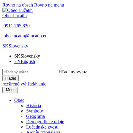
Rovno na obsah
Rovno na menu
Obec
Lučatín
0911 765 830
obeclucatin@lucatin.eu
SK
Slovensky
SK
Slovensky
EN
English
Hľadaný výraz
Hľadať
rozšírené vyhľadávanie
Menu
Obec
História
Symboly
Geografia
Demografické údaje
Lučatínske zvesti
Archív fotogaléria