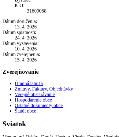
IČO:
31609058
Dátum doručenia:
13. 4. 2026
Dátum splatnosti:
24. 4. 2026
Dátum vystavenia:
10. 4. 2026
Dátum zverejnenia:
15. 4. 2026
Zverejňovanie
Úradná tabuľa
Zmluvy, Faktúry, Objednávky
Verejné obstarávanie
Hospodárenie obce
Ostatné dokumenty obce
Štatút obce
Sviatok
Meniny má
Oskár
, Donát, Hartvig, Virgín, Donáta, Virgínia