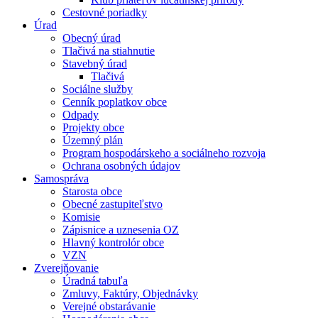
Cestovné poriadky
Úrad
Obecný úrad
Tlačivá na stiahnutie
Stavebný úrad
Tlačivá
Sociálne služby
Cenník poplatkov obce
Odpady
Projekty obce
Územný plán
Program hospodárskeho a sociálneho rozvoja
Ochrana osobných údajov
Samospráva
Starosta obce
Obecné zastupiteľstvo
Komisie
Zápisnice a uznesenia OZ
Hlavný kontrolór obce
VZN
Zverejňovanie
Úradná tabuľa
Zmluvy, Faktúry, Objednávky
Verejné obstarávanie