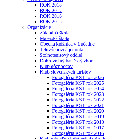
ROK 2018
ROK 2017
ROK 2016
ROK 2015
Organizácie
Základná škola
Materská škola
Obecná knižnica v Lučatíne
Telovýchovná jednota
Stolnotenisový oddiel
Dobrovoľný hasičský zbor
Klub dôchodcov
Klub slovenských turistov
Fotogaléria KST rok 2026
Fotogaléria KST rok 2025
Fotogaléria KST rok 2024
Fotogaléria KST rok 2023
Fotogaléria KST rok 2022
Fotogaléria KST rok 2021
Fotogaléria KST rok 2020
Fotogaléria KST rok 2019
Fotogaléria KST rok 2018
Fotogaléria KST rok 2017
Fotogaléria KST rok 2016
Klub priateľov lučatínskej prírody