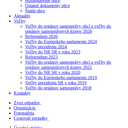
Hospodárenie obce
Ostatné dokumenty obce
Štatút obce
Aktuality
Voľby
Voľby do orgánov samosprávy obcí a voľby do
orgánov samosprávnych krajov 2026
Referendum 2026
Voľby do Európskeho parlamentu 2024
Voľby prezidenta 2024
Voľby do NR SR v roku 2023
Referendum 2023
Voľby do orgánov samosprávy obcí a voľby do
orgánov samosprávnych krajov 2022
Voľby do NR SR v roku 2020
Voľby do Európskeho parlamentu 2019
Voľby prezidenta SR v roku 2019
Voľby do orgánov samosprávy 2018
Kontakty
Zvoz odpadov
Organizácie
Fotogaléria
Cestovné poriadky
Úvodná stránka