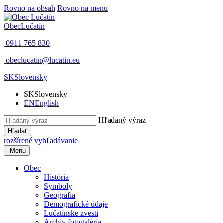
Rovno na obsah
Rovno na menu
Obec
Lučatín
0911 765 830
obeclucatin@lucatin.eu
SK
Slovensky
SK
Slovensky
EN
English
Hľadaný výraz
Hľadať
rozšírené vyhľadávanie
Menu
Obec
História
Symboly
Geografia
Demografické údaje
Lučatínske zvesti
Archív fotogaléria