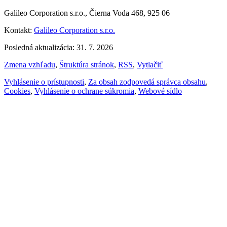
Galileo Corporation s.r.o., Čierna Voda 468, 925 06
Kontakt:
Galileo Corporation s.r.o.
Posledná aktualizácia: 31. 7. 2026
Zmena vzhľadu
,
Štruktúra stránok
,
RSS
,
Vytlačiť
Vyhlásenie o prístupnosti
,
Za obsah zodpovedá správca obsahu
,
Cookies
,
Vyhlásenie o ochrane súkromia
,
Webové sídlo