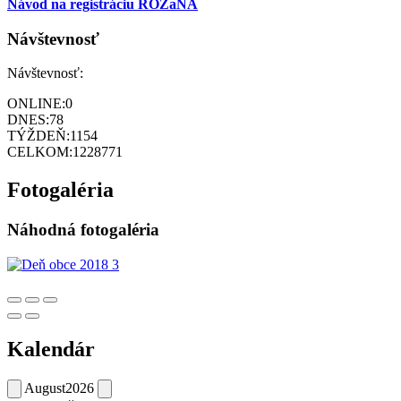
Návod na registráciu ROZaNA
Návštevnosť
Návštevnosť:
ONLINE:
0
DNES:
78
TÝŽDEŇ:
1154
CELKOM:
1228771
Fotogaléria
Náhodná fotogaléria
Kalendár
August
2026