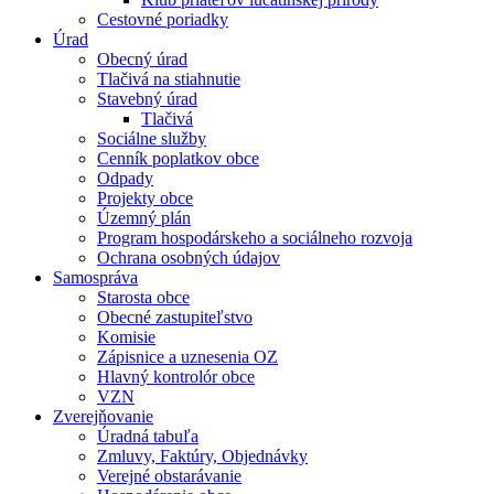
Cestovné poriadky
Úrad
Obecný úrad
Tlačivá na stiahnutie
Stavebný úrad
Tlačivá
Sociálne služby
Cenník poplatkov obce
Odpady
Projekty obce
Územný plán
Program hospodárskeho a sociálneho rozvoja
Ochrana osobných údajov
Samospráva
Starosta obce
Obecné zastupiteľstvo
Komisie
Zápisnice a uznesenia OZ
Hlavný kontrolór obce
VZN
Zverejňovanie
Úradná tabuľa
Zmluvy, Faktúry, Objednávky
Verejné obstarávanie