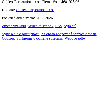
Galileo Corporation s.r.o., Čierna Voda 468, 925 06
Kontakt:
Galileo Corporation s.r.o.
Posledná aktualizácia: 31. 7. 2026
Zmena vzhľadu
,
Štruktúra stránok
,
RSS
,
Vytlačiť
Vyhlásenie o prístupnosti
,
Za obsah zodpovedá správca obsahu
,
Cookies
,
Vyhlásenie o ochrane súkromia
,
Webové sídlo