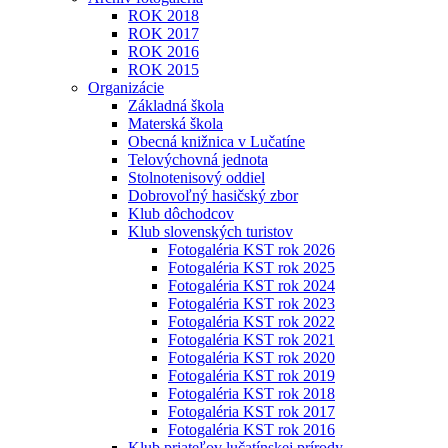
ROK 2018
ROK 2017
ROK 2016
ROK 2015
Organizácie
Základná škola
Materská škola
Obecná knižnica v Lučatíne
Telovýchovná jednota
Stolnotenisový oddiel
Dobrovoľný hasičský zbor
Klub dôchodcov
Klub slovenských turistov
Fotogaléria KST rok 2026
Fotogaléria KST rok 2025
Fotogaléria KST rok 2024
Fotogaléria KST rok 2023
Fotogaléria KST rok 2022
Fotogaléria KST rok 2021
Fotogaléria KST rok 2020
Fotogaléria KST rok 2019
Fotogaléria KST rok 2018
Fotogaléria KST rok 2017
Fotogaléria KST rok 2016
Klub priateľov lučatínskej prírody