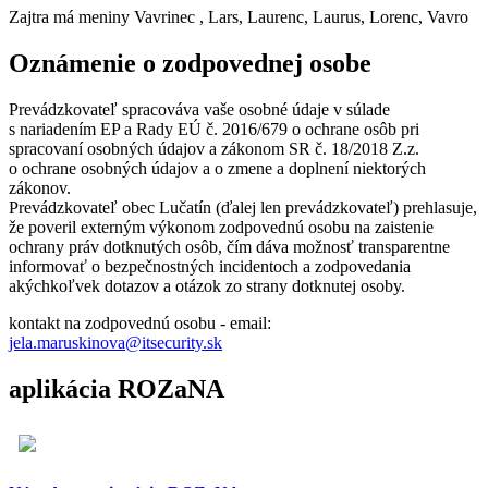
Zajtra má meniny
Vavrinec
, Lars, Laurenc, Laurus, Lorenc, Vavro
Oznámenie o zodpovednej osobe
Prevádzkovateľ spracováva vaše osobné údaje v súlade
s nariadením EP a Rady EÚ č. 2016/679 o ochrane osôb pri
spracovaní osobných údajov a zákonom SR č. 18/2018 Z.z.
o ochrane osobných údajov a o zmene a doplnení niektorých
zákonov.
Prevádzkovateľ obec Lučatín (ďalej len prevádzkovateľ) prehlasuje,
že poveril externým výkonom zodpovednú osobu na zaistenie
ochrany práv dotknutých osôb, čím dáva možnosť transparentne
informovať o bezpečnostných incidentoch a zodpovedania
akýchkoľvek dotazov a otázok zo strany dotknutej osoby.
kontakt na zodpovednú osobu - email:
jela.maruskinova@itsecurity.sk
aplikácia ROZaNA