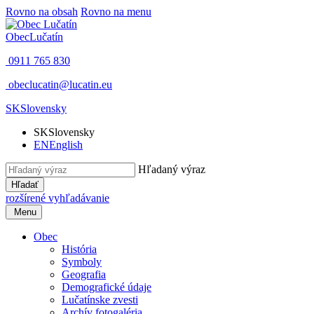
Rovno na obsah
Rovno na menu
Obec
Lučatín
0911 765 830
obeclucatin@lucatin.eu
SK
Slovensky
SK
Slovensky
EN
English
Hľadaný výraz
Hľadať
rozšírené vyhľadávanie
Menu
Obec
História
Symboly
Geografia
Demografické údaje
Lučatínske zvesti
Archív fotogaléria