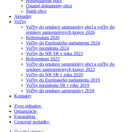
Hospodárenie obce
Ostatné dokumenty obce
Štatút obce
Aktuality
Voľby
Voľby do orgánov samosprávy obcí a voľby do
orgánov samosprávnych krajov 2026
Referendum 2026
Voľby do Európskeho parlamentu 2024
Voľby prezidenta 2024
Voľby do NR SR v roku 2023
Referendum 2023
Voľby do orgánov samosprávy obcí a voľby do
orgánov samosprávnych krajov 2022
Voľby do NR SR v roku 2020
Voľby do Európskeho parlamentu 2019
Voľby prezidenta SR v roku 2019
Voľby do orgánov samosprávy 2018
Kontakty
Zvoz odpadov
Organizácie
Fotogaléria
Cestovné poriadky
Úvodná stránka