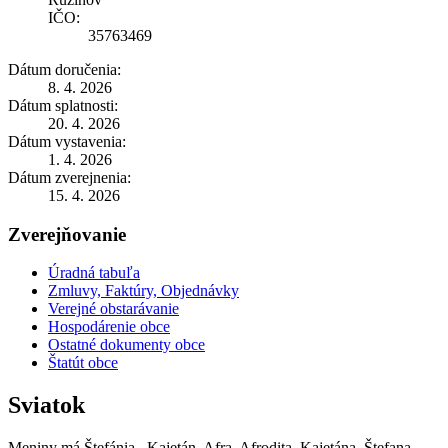
IČO:
35763469
Dátum doručenia:
8. 4. 2026
Dátum splatnosti:
20. 4. 2026
Dátum vystavenia:
1. 4. 2026
Dátum zverejnenia:
15. 4. 2026
Zverejňovanie
Úradná tabuľa
Zmluvy, Faktúry, Objednávky
Verejné obstarávanie
Hospodárenie obce
Ostatné dokumenty obce
Štatút obce
Sviatok
Meniny má
Štefánia
, Kajetán, Afra, Afrodita, Kajetána, Štefana