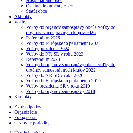
Hospodárenie obce
Ostatné dokumenty obce
Štatút obce
Aktuality
Voľby
Voľby do orgánov samosprávy obcí a voľby do
orgánov samosprávnych krajov 2026
Referendum 2026
Voľby do Európskeho parlamentu 2024
Voľby prezidenta 2024
Voľby do NR SR v roku 2023
Referendum 2023
Voľby do orgánov samosprávy obcí a voľby do
orgánov samosprávnych krajov 2022
Voľby do NR SR v roku 2020
Voľby do Európskeho parlamentu 2019
Voľby prezidenta SR v roku 2019
Voľby do orgánov samosprávy 2018
Kontakty
Zvoz odpadov
Organizácie
Fotogaléria
Cestovné poriadky
Úvodná stránka