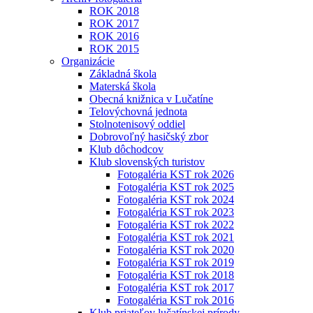
ROK 2018
ROK 2017
ROK 2016
ROK 2015
Organizácie
Základná škola
Materská škola
Obecná knižnica v Lučatíne
Telovýchovná jednota
Stolnotenisový oddiel
Dobrovoľný hasičský zbor
Klub dôchodcov
Klub slovenských turistov
Fotogaléria KST rok 2026
Fotogaléria KST rok 2025
Fotogaléria KST rok 2024
Fotogaléria KST rok 2023
Fotogaléria KST rok 2022
Fotogaléria KST rok 2021
Fotogaléria KST rok 2020
Fotogaléria KST rok 2019
Fotogaléria KST rok 2018
Fotogaléria KST rok 2017
Fotogaléria KST rok 2016
Klub priateľov lučatínskej prírody