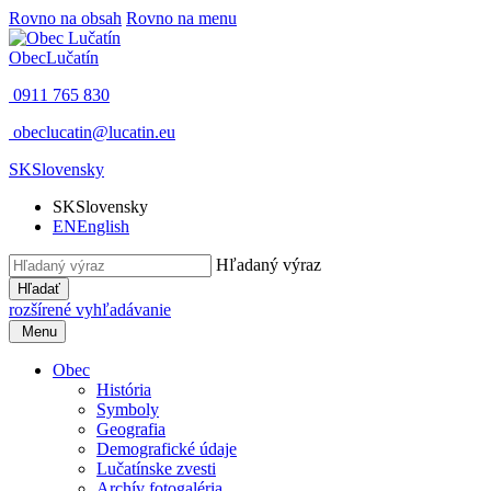
Rovno na obsah
Rovno na menu
Obec
Lučatín
0911 765 830
obeclucatin@lucatin.eu
SK
Slovensky
SK
Slovensky
EN
English
Hľadaný výraz
Hľadať
rozšírené vyhľadávanie
Menu
Obec
História
Symboly
Geografia
Demografické údaje
Lučatínske zvesti
Archív fotogaléria