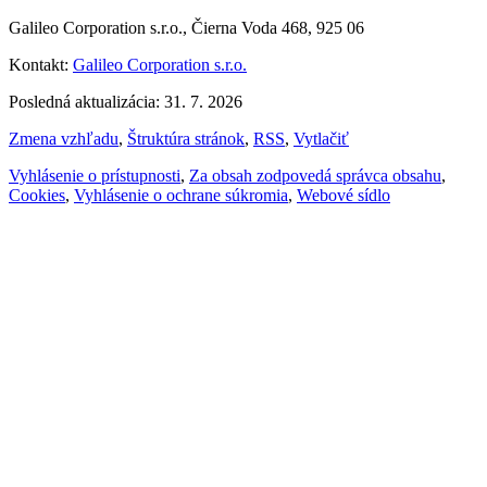
Galileo Corporation s.r.o., Čierna Voda 468, 925 06
Kontakt:
Galileo Corporation s.r.o.
Posledná aktualizácia: 31. 7. 2026
Zmena vzhľadu
,
Štruktúra stránok
,
RSS
,
Vytlačiť
Vyhlásenie o prístupnosti
,
Za obsah zodpovedá správca obsahu
,
Cookies
,
Vyhlásenie o ochrane súkromia
,
Webové sídlo