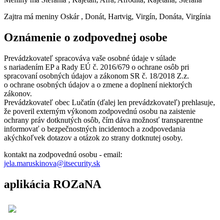
Zajtra má meniny
Oskár
, Donát, Hartvig, Virgín, Donáta, Virgínia
Oznámenie o zodpovednej osobe
Prevádzkovateľ spracováva vaše osobné údaje v súlade
s nariadením EP a Rady EÚ č. 2016/679 o ochrane osôb pri
spracovaní osobných údajov a zákonom SR č. 18/2018 Z.z.
o ochrane osobných údajov a o zmene a doplnení niektorých
zákonov.
Prevádzkovateľ obec Lučatín (ďalej len prevádzkovateľ) prehlasuje,
že poveril externým výkonom zodpovednú osobu na zaistenie
ochrany práv dotknutých osôb, čím dáva možnosť transparentne
informovať o bezpečnostných incidentoch a zodpovedania
akýchkoľvek dotazov a otázok zo strany dotknutej osoby.
kontakt na zodpovednú osobu - email:
jela.maruskinova@itsecurity.sk
aplikácia ROZaNA