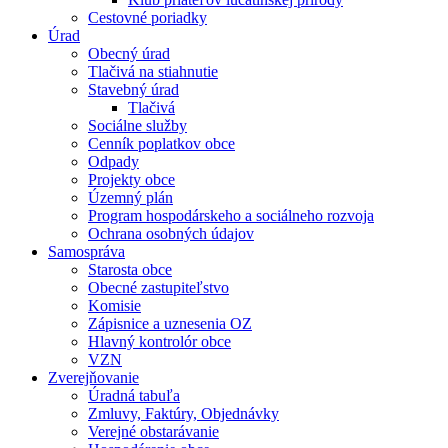
Cestovné poriadky
Úrad
Obecný úrad
Tlačivá na stiahnutie
Stavebný úrad
Tlačivá
Sociálne služby
Cenník poplatkov obce
Odpady
Projekty obce
Územný plán
Program hospodárskeho a sociálneho rozvoja
Ochrana osobných údajov
Samospráva
Starosta obce
Obecné zastupiteľstvo
Komisie
Zápisnice a uznesenia OZ
Hlavný kontrolór obce
VZN
Zverejňovanie
Úradná tabuľa
Zmluvy, Faktúry, Objednávky
Verejné obstarávanie