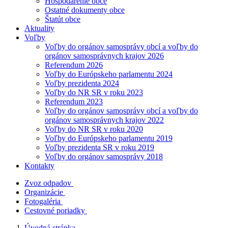
Hospodárenie obce
Ostatné dokumenty obce
Štatút obce
Aktuality
Voľby
Voľby do orgánov samosprávy obcí a voľby do
orgánov samosprávnych krajov 2026
Referendum 2026
Voľby do Európskeho parlamentu 2024
Voľby prezidenta 2024
Voľby do NR SR v roku 2023
Referendum 2023
Voľby do orgánov samosprávy obcí a voľby do
orgánov samosprávnych krajov 2022
Voľby do NR SR v roku 2020
Voľby do Európskeho parlamentu 2019
Voľby prezidenta SR v roku 2019
Voľby do orgánov samosprávy 2018
Kontakty
Zvoz odpadov
Organizácie
Fotogaléria
Cestovné poriadky
Úvodná stránka