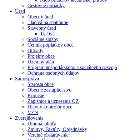
Cestovné poriadky
Úrad
Obecný úrad
Tlačivá na stiahnutie
Stavebný úrad
Tlačivá
Sociálne služby
Cenník poplatkov obce
Odpady
Projekty obce
Územný plán
Program hospodárskeho a sociálneho rozvoja
Ochrana osobných údajov
Samospráva
Starosta obce
Obecné zastupiteľstvo
Komisie
Zápisnice a uznesenia OZ
Hlavný kontrolór obce
VZN
Zverejňovanie
Úradná tabuľa
Zmluvy, Faktúry, Objednávky
Verejné obstarávanie