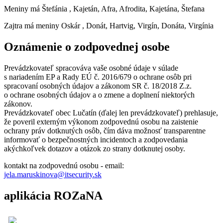
Meniny má
Štefánia
, Kajetán, Afra, Afrodita, Kajetána, Štefana
Zajtra má meniny
Oskár
, Donát, Hartvig, Virgín, Donáta, Virgínia
Oznámenie o zodpovednej osobe
Prevádzkovateľ spracováva vaše osobné údaje v súlade
s nariadením EP a Rady EÚ č. 2016/679 o ochrane osôb pri
spracovaní osobných údajov a zákonom SR č. 18/2018 Z.z.
o ochrane osobných údajov a o zmene a doplnení niektorých
zákonov.
Prevádzkovateľ obec Lučatín (ďalej len prevádzkovateľ) prehlasuje,
že poveril externým výkonom zodpovednú osobu na zaistenie
ochrany práv dotknutých osôb, čím dáva možnosť transparentne
informovať o bezpečnostných incidentoch a zodpovedania
akýchkoľvek dotazov a otázok zo strany dotknutej osoby.
kontakt na zodpovednú osobu - email:
jela.maruskinova@itsecurity.sk
aplikácia ROZaNA