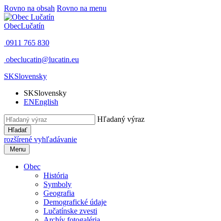
Rovno na obsah
Rovno na menu
Obec
Lučatín
0911 765 830
obeclucatin@lucatin.eu
SK
Slovensky
SK
Slovensky
EN
English
Hľadaný výraz
Hľadať
rozšírené vyhľadávanie
Menu
Obec
História
Symboly
Geografia
Demografické údaje
Lučatínske zvesti
Archív fotogaléria