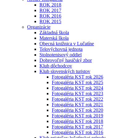
ROK 2018
ROK 2017
ROK 2016
ROK 2015
Organizácie
Základná škola
Materská škola
Obecná knižnica v Lučatíne
Telovýchovná jednota
Stolnotenisový oddiel
Dobrovoľný hasičský zbor
Klub dôchodcov
Klub slovenských turistov
Fotogaléria KST rok 2026
Fotogaléria KST rok 2025
Fotogaléria KST rok 2024
Fotogaléria KST rok 2023
Fotogaléria KST rok 2022
Fotogaléria KST rok 2021
Fotogaléria KST rok 2020
Fotogaléria KST rok 2019
Fotogaléria KST rok 2018
Fotogaléria KST rok 2017
Fotogaléria KST rok 2016
Klub priateľov lučatínskej prírody