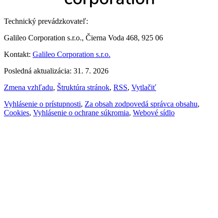
Technický prevádzkovateľ:
Galileo Corporation s.r.o., Čierna Voda 468, 925 06
Kontakt:
Galileo Corporation s.r.o.
Posledná aktualizácia: 31. 7. 2026
Zmena vzhľadu
,
Štruktúra stránok
,
RSS
,
Vytlačiť
Vyhlásenie o prístupnosti
,
Za obsah zodpovedá správca obsahu
,
Cookies
,
Vyhlásenie o ochrane súkromia
,
Webové sídlo