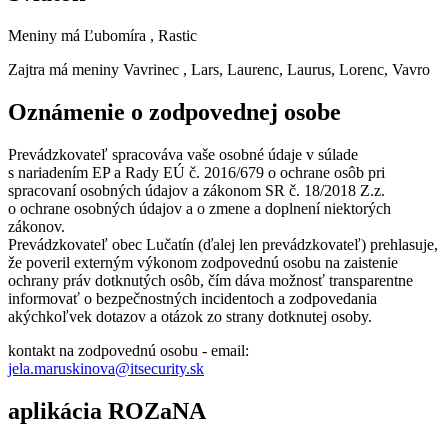
Meniny má
Ľubomíra
, Rastic
Zajtra má meniny
Vavrinec
, Lars, Laurenc, Laurus, Lorenc, Vavro
Oznámenie o zodpovednej osobe
Prevádzkovateľ spracováva vaše osobné údaje v súlade
s nariadením EP a Rady EÚ č. 2016/679 o ochrane osôb pri
spracovaní osobných údajov a zákonom SR č. 18/2018 Z.z.
o ochrane osobných údajov a o zmene a doplnení niektorých
zákonov.
Prevádzkovateľ obec Lučatín (ďalej len prevádzkovateľ) prehlasuje,
že poveril externým výkonom zodpovednú osobu na zaistenie
ochrany práv dotknutých osôb, čím dáva možnosť transparentne
informovať o bezpečnostných incidentoch a zodpovedania
akýchkoľvek dotazov a otázok zo strany dotknutej osoby.
kontakt na zodpovednú osobu - email:
jela.maruskinova@itsecurity.sk
aplikácia ROZaNA