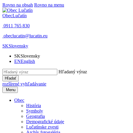
Rovno na obsah
Rovno na menu
Obec
Lučatín
0911 765 830
obeclucatin@lucatin.eu
SK
Slovensky
SK
Slovensky
EN
English
Hľadaný výraz
Hľadať
rozšírené vyhľadávanie
Menu
Obec
História
Symboly
Geografia
Demografické údaje
Lučatínske zvesti
Archív fotogaléria