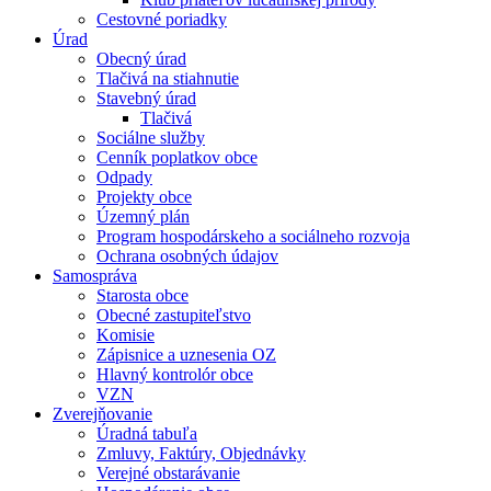
Cestovné poriadky
Úrad
Obecný úrad
Tlačivá na stiahnutie
Stavebný úrad
Tlačivá
Sociálne služby
Cenník poplatkov obce
Odpady
Projekty obce
Územný plán
Program hospodárskeho a sociálneho rozvoja
Ochrana osobných údajov
Samospráva
Starosta obce
Obecné zastupiteľstvo
Komisie
Zápisnice a uznesenia OZ
Hlavný kontrolór obce
VZN
Zverejňovanie
Úradná tabuľa
Zmluvy, Faktúry, Objednávky
Verejné obstarávanie