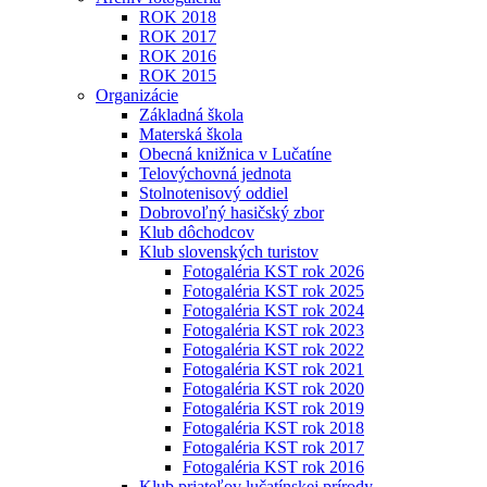
ROK 2018
ROK 2017
ROK 2016
ROK 2015
Organizácie
Základná škola
Materská škola
Obecná knižnica v Lučatíne
Telovýchovná jednota
Stolnotenisový oddiel
Dobrovoľný hasičský zbor
Klub dôchodcov
Klub slovenských turistov
Fotogaléria KST rok 2026
Fotogaléria KST rok 2025
Fotogaléria KST rok 2024
Fotogaléria KST rok 2023
Fotogaléria KST rok 2022
Fotogaléria KST rok 2021
Fotogaléria KST rok 2020
Fotogaléria KST rok 2019
Fotogaléria KST rok 2018
Fotogaléria KST rok 2017
Fotogaléria KST rok 2016
Klub priateľov lučatínskej prírody