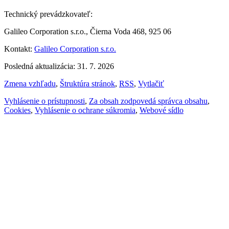
Technický prevádzkovateľ:
Galileo Corporation s.r.o., Čierna Voda 468, 925 06
Kontakt:
Galileo Corporation s.r.o.
Posledná aktualizácia: 31. 7. 2026
Zmena vzhľadu
,
Štruktúra stránok
,
RSS
,
Vytlačiť
Vyhlásenie o prístupnosti
,
Za obsah zodpovedá správca obsahu
,
Cookies
,
Vyhlásenie o ochrane súkromia
,
Webové sídlo