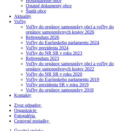
Hospodárenie obce
Ostatné dokumenty obce
Štatút obce
Aktuality
Voľby
Voľby do orgánov samosprávy obcí a voľby do
orgánov samosprávnych krajov 2026
Referendum 2026
Voľby do Európskeho parlamentu 2024
Voľby prezidenta 2024
Voľby do NR SR v roku 2023
Referendum 2023
Voľby do orgánov samosprávy obcí a voľby do
orgánov samosprávnych krajov 2022
Voľby do NR SR v roku 2020
Voľby do Európskeho parlamentu 2019
Voľby prezidenta SR v roku 2019
Voľby do orgánov samosprávy 2018
Kontakty
Zvoz odpadov
Organizácie
Fotogaléria
Cestovné poriadky
Úvodná stránka