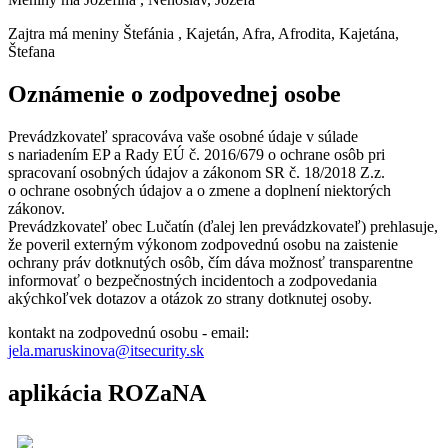
Zajtra má meniny
Štefánia
, Kajetán, Afra, Afrodita, Kajetána,
Štefana
Oznámenie o zodpovednej osobe
Prevádzkovateľ spracováva vaše osobné údaje v súlade
s nariadením EP a Rady EÚ č. 2016/679 o ochrane osôb pri
spracovaní osobných údajov a zákonom SR č. 18/2018 Z.z.
o ochrane osobných údajov a o zmene a doplnení niektorých
zákonov.
Prevádzkovateľ obec Lučatín (ďalej len prevádzkovateľ) prehlasuje,
že poveril externým výkonom zodpovednú osobu na zaistenie
ochrany práv dotknutých osôb, čím dáva možnosť transparentne
informovať o bezpečnostných incidentoch a zodpovedania
akýchkoľvek dotazov a otázok zo strany dotknutej osoby.
kontakt na zodpovednú osobu - email:
jela.maruskinova@itsecurity.sk
aplikácia ROZaNA