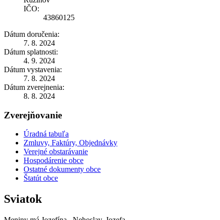
IČO:
43860125
Dátum doručenia:
7. 8. 2024
Dátum splatnosti:
4. 9. 2024
Dátum vystavenia:
7. 8. 2024
Dátum zverejnenia:
8. 8. 2024
Zverejňovanie
Úradná tabuľa
Zmluvy, Faktúry, Objednávky
Verejné obstarávanie
Hospodárenie obce
Ostatné dokumenty obce
Štatút obce
Sviatok
Meniny má
Jozefína
, Nehoslav, Jozefa