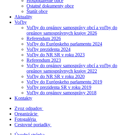
Hospodárenie obce
Ostatné dokumenty obce
Štatút obce
Aktuality
Voľby
Voľby do orgánov samosprávy obcí a voľby do
orgánov samosprávnych krajov 2026
Referendum 2026
Voľby do Európskeho parlamentu 2024
Voľby prezidenta 2024
Voľby do NR SR v roku 2023
Referendum 2023
Voľby do orgánov samosprávy obcí a voľby do
orgánov samosprávnych krajov 2022
Voľby do NR SR v roku 2020
Voľby do Európskeho parlamentu 2019
Voľby prezidenta SR v roku 2019
Voľby do orgánov samosprávy 2018
Kontakty
Zvoz odpadov
Organizácie
Fotogaléria
Cestovné poriadky
Úvodná stránka