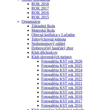
ROK 2018
ROK 2017
ROK 2016
ROK 2015
Organizácie
Základná škola
Materská škola
Obecná knižnica v Lučatíne
Telovýchovná jednota
Stolnotenisový oddiel
Dobrovoľný hasičský zbor
Klub dôchodcov
Klub slovenských turistov
Fotogaléria KST rok 2026
Fotogaléria KST rok 2025
Fotogaléria KST rok 2024
Fotogaléria KST rok 2023
Fotogaléria KST rok 2022
Fotogaléria KST rok 2021
Fotogaléria KST rok 2020
Fotogaléria KST rok 2019
Fotogaléria KST rok 2018
Fotogaléria KST rok 2017
Fotogaléria KST rok 2016
Klub priateľov lučatínskej prírody