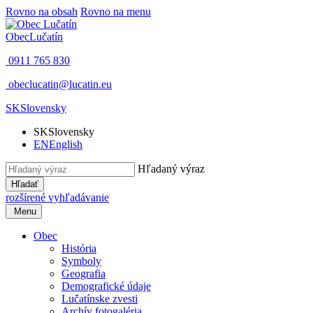
Rovno na obsah
Rovno na menu
Obec
Lučatín
0911 765 830
obeclucatin@lucatin.eu
SK
Slovensky
SK
Slovensky
EN
English
Hľadaný výraz
Hľadať
rozšírené vyhľadávanie
Menu
Obec
História
Symboly
Geografia
Demografické údaje
Lučatínske zvesti
Archív fotogaléria