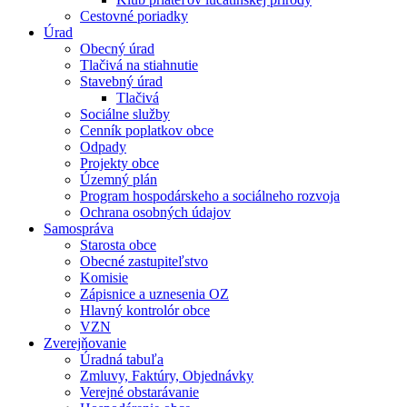
Cestovné poriadky
Úrad
Obecný úrad
Tlačivá na stiahnutie
Stavebný úrad
Tlačivá
Sociálne služby
Cenník poplatkov obce
Odpady
Projekty obce
Územný plán
Program hospodárskeho a sociálneho rozvoja
Ochrana osobných údajov
Samospráva
Starosta obce
Obecné zastupiteľstvo
Komisie
Zápisnice a uznesenia OZ
Hlavný kontrolór obce
VZN
Zverejňovanie
Úradná tabuľa
Zmluvy, Faktúry, Objednávky
Verejné obstarávanie