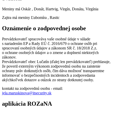
Meniny má
Oskár
, Donát, Hartvig, Virgín, Donáta, Virgínia
Zajtra má meniny
Ľubomíra
, Rastic
Oznámenie o zodpovednej osobe
Prevádzkovateľ spracováva vaše osobné údaje v súlade
s nariadením EP a Rady EÚ č. 2016/679 o ochrane osôb pri
spracovaní osobných údajov a zákonom SR č. 18/2018 Z.z.
o ochrane osobných údajov a o zmene a doplnení niektorých
zákonov.
Prevádzkovateľ obec Lučatín (ďalej len prevádzkovateľ) prehlasuje,
že poveril externým výkonom zodpovednú osobu na zaistenie
ochrany práv dotknutých osôb, čím dáva možnosť transparentne
informovať o bezpečnostných incidentoch a zodpovedania
akýchkoľvek dotazov a otázok zo strany dotknutej osoby.
kontakt na zodpovednú osobu - email:
jela.maruskinova@itsecurity.sk
aplikácia ROZaNA