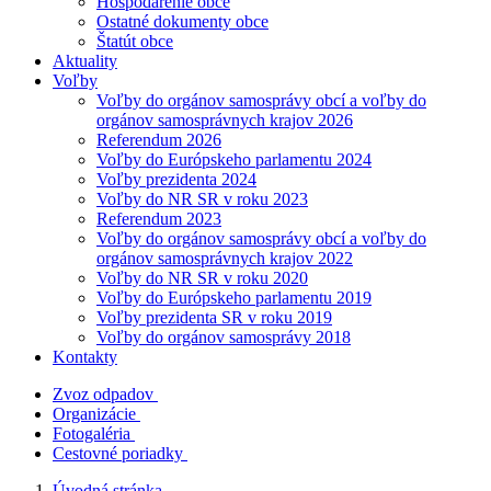
Hospodárenie obce
Ostatné dokumenty obce
Štatút obce
Aktuality
Voľby
Voľby do orgánov samosprávy obcí a voľby do
orgánov samosprávnych krajov 2026
Referendum 2026
Voľby do Európskeho parlamentu 2024
Voľby prezidenta 2024
Voľby do NR SR v roku 2023
Referendum 2023
Voľby do orgánov samosprávy obcí a voľby do
orgánov samosprávnych krajov 2022
Voľby do NR SR v roku 2020
Voľby do Európskeho parlamentu 2019
Voľby prezidenta SR v roku 2019
Voľby do orgánov samosprávy 2018
Kontakty
Zvoz odpadov
Organizácie
Fotogaléria
Cestovné poriadky
Úvodná stránka