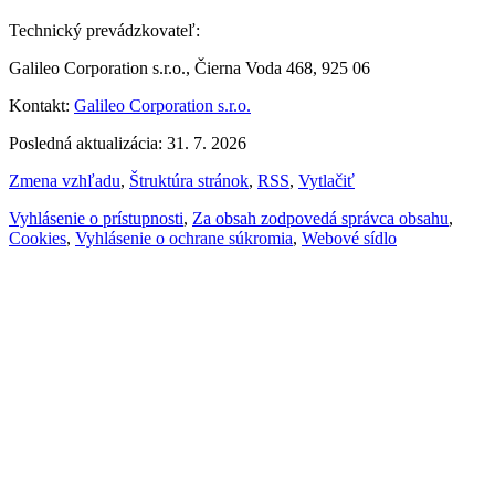
Technický prevádzkovateľ:
Galileo Corporation s.r.o., Čierna Voda 468, 925 06
Kontakt:
Galileo Corporation s.r.o.
Posledná aktualizácia: 31. 7. 2026
Zmena vzhľadu
,
Štruktúra stránok
,
RSS
,
Vytlačiť
Vyhlásenie o prístupnosti
,
Za obsah zodpovedá správca obsahu
,
Cookies
,
Vyhlásenie o ochrane súkromia
,
Webové sídlo