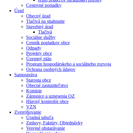
Cestovné poriadky
Úrad
Obecný úrad
Tlačivá na stiahnutie
Stavebný úrad
Tlačivá
Sociálne služby
Cenník poplatkov obce
Odpady
Projekty obce
Územný plán
Program hospodárskeho a sociálneho rozvoja
Ochrana osobných údajov
Samospráva
Starosta obce
Obecné zastupiteľstvo
Komisie
Zápisnice a uznesenia OZ
Hlavný kontrolór obce
VZN
Zverejňovanie
Úradná tabuľa
Zmluvy, Faktúry, Objednávky
Verejné obstarávanie