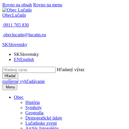
Rovno na obsah
Rovno na menu
Obec
Lučatín
0911 765 830
obeclucatin@lucatin.eu
SK
Slovensky
SK
Slovensky
EN
English
Hľadaný výraz
Hľadať
rozšírené vyhľadávanie
Menu
Obec
História
Symboly
Geografia
Demografické údaje
Lučatínske zvesti
Archív fotogaléria