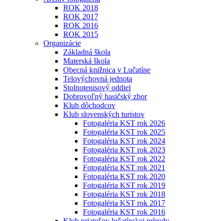
ROK 2018
ROK 2017
ROK 2016
ROK 2015
Organizácie
Základná škola
Materská škola
Obecná knižnica v Lučatíne
Telovýchovná jednota
Stolnotenisový oddiel
Dobrovoľný hasičský zbor
Klub dôchodcov
Klub slovenských turistov
Fotogaléria KST rok 2026
Fotogaléria KST rok 2025
Fotogaléria KST rok 2024
Fotogaléria KST rok 2023
Fotogaléria KST rok 2022
Fotogaléria KST rok 2021
Fotogaléria KST rok 2020
Fotogaléria KST rok 2019
Fotogaléria KST rok 2018
Fotogaléria KST rok 2017
Fotogaléria KST rok 2016
Klub priateľov lučatínskej prírody