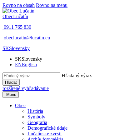
Rovno na obsah
Rovno na menu
Obec
Lučatín
0911 765 830
obeclucatin@lucatin.eu
SK
Slovensky
SK
Slovensky
EN
English
Hľadaný výraz
Hľadať
rozšírené vyhľadávanie
Menu
Obec
História
Symboly
Geografia
Demografické údaje
Lučatínske zvesti
Archív fotogaléria