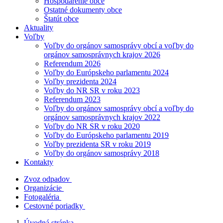
Hospodárenie obce
Ostatné dokumenty obce
Štatút obce
Aktuality
Voľby
Voľby do orgánov samosprávy obcí a voľby do
orgánov samosprávnych krajov 2026
Referendum 2026
Voľby do Európskeho parlamentu 2024
Voľby prezidenta 2024
Voľby do NR SR v roku 2023
Referendum 2023
Voľby do orgánov samosprávy obcí a voľby do
orgánov samosprávnych krajov 2022
Voľby do NR SR v roku 2020
Voľby do Európskeho parlamentu 2019
Voľby prezidenta SR v roku 2019
Voľby do orgánov samosprávy 2018
Kontakty
Zvoz odpadov
Organizácie
Fotogaléria
Cestovné poriadky
Úvodná stránka