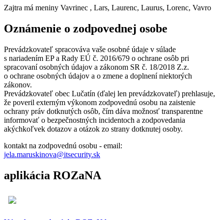
Zajtra má meniny
Vavrinec
, Lars, Laurenc, Laurus, Lorenc, Vavro
Oznámenie o zodpovednej osobe
Prevádzkovateľ spracováva vaše osobné údaje v súlade
s nariadením EP a Rady EÚ č. 2016/679 o ochrane osôb pri
spracovaní osobných údajov a zákonom SR č. 18/2018 Z.z.
o ochrane osobných údajov a o zmene a doplnení niektorých
zákonov.
Prevádzkovateľ obec Lučatín (ďalej len prevádzkovateľ) prehlasuje,
že poveril externým výkonom zodpovednú osobu na zaistenie
ochrany práv dotknutých osôb, čím dáva možnosť transparentne
informovať o bezpečnostných incidentoch a zodpovedania
akýchkoľvek dotazov a otázok zo strany dotknutej osoby.
kontakt na zodpovednú osobu - email:
jela.maruskinova@itsecurity.sk
aplikácia ROZaNA