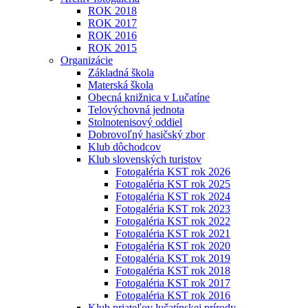
ROK 2018
ROK 2017
ROK 2016
ROK 2015
Organizácie
Základná škola
Materská škola
Obecná knižnica v Lučatíne
Telovýchovná jednota
Stolnotenisový oddiel
Dobrovoľný hasičský zbor
Klub dôchodcov
Klub slovenských turistov
Fotogaléria KST rok 2026
Fotogaléria KST rok 2025
Fotogaléria KST rok 2024
Fotogaléria KST rok 2023
Fotogaléria KST rok 2022
Fotogaléria KST rok 2021
Fotogaléria KST rok 2020
Fotogaléria KST rok 2019
Fotogaléria KST rok 2018
Fotogaléria KST rok 2017
Fotogaléria KST rok 2016
Klub priateľov lučatínskej prírody