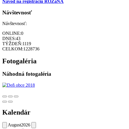
Návod na registráciu ROZaNA
Návštevnosť
Návštevnosť:
ONLINE:
0
DNES:
43
TÝŽDEŇ:
1119
CELKOM:
1228736
Fotogaléria
Náhodná fotogaléria
Kalendár
August
2026