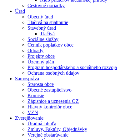
Cestovné poriadky
Úrad
Obecný úrad
Tlačivá na stiahnutie
Stavebný úrad
Tlačivá
Sociálne služby
Cenník poplatkov obce
Odpady
Projekty obce
Územný plán
Program hospodárskeho a sociálneho rozvoja
Ochrana osobných údajov
Samospráva
Starosta obce
Obecné zastupiteľstvo
Komisie
Zápisnice a uznesenia OZ
Hlavný kontrolór obce
VZN
Zverejňovanie
Úradná tabuľa
Zmluvy, Faktúry, Objednávky
Verejné obstarávanie