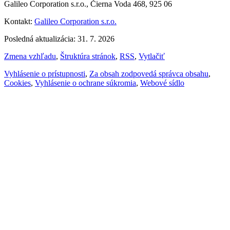
Galileo Corporation s.r.o., Čierna Voda 468, 925 06
Kontakt:
Galileo Corporation s.r.o.
Posledná aktualizácia: 31. 7. 2026
Zmena vzhľadu
,
Štruktúra stránok
,
RSS
,
Vytlačiť
Vyhlásenie o prístupnosti
,
Za obsah zodpovedá správca obsahu
,
Cookies
,
Vyhlásenie o ochrane súkromia
,
Webové sídlo