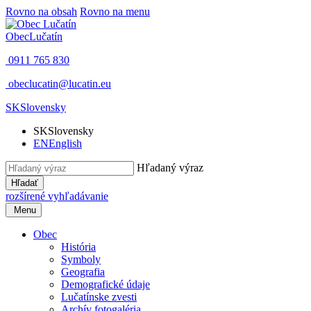
Rovno na obsah
Rovno na menu
Obec
Lučatín
0911 765 830
obeclucatin@lucatin.eu
SK
Slovensky
SK
Slovensky
EN
English
Hľadaný výraz
Hľadať
rozšírené vyhľadávanie
Menu
Obec
História
Symboly
Geografia
Demografické údaje
Lučatínske zvesti
Archív fotogaléria