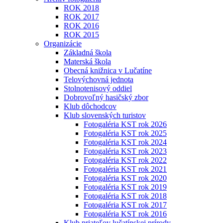
ROK 2018
ROK 2017
ROK 2016
ROK 2015
Organizácie
Základná škola
Materská škola
Obecná knižnica v Lučatíne
Telovýchovná jednota
Stolnotenisový oddiel
Dobrovoľný hasičský zbor
Klub dôchodcov
Klub slovenských turistov
Fotogaléria KST rok 2026
Fotogaléria KST rok 2025
Fotogaléria KST rok 2024
Fotogaléria KST rok 2023
Fotogaléria KST rok 2022
Fotogaléria KST rok 2021
Fotogaléria KST rok 2020
Fotogaléria KST rok 2019
Fotogaléria KST rok 2018
Fotogaléria KST rok 2017
Fotogaléria KST rok 2016
Klub priateľov lučatínskej prírody