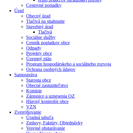
Cestovné poriadky
Úrad
Obecný úrad
Tlačivá na stiahnutie
Stavebný úrad
Tlačivá
Sociálne služby
Cenník poplatkov obce
Odpady
Projekty obce
Územný plán
Program hospodárskeho a sociálneho rozvoja
Ochrana osobných údajov
Samospráva
Starosta obce
Obecné zastupiteľstvo
Komisie
Zápisnice a uznesenia OZ
Hlavný kontrolór obce
VZN
Zverejňovanie
Úradná tabuľa
Zmluvy, Faktúry, Objednávky
Verejné obstarávanie