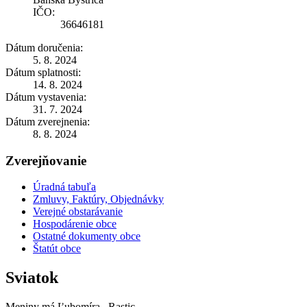
IČO:
36646181
Dátum doručenia:
5. 8. 2024
Dátum splatnosti:
14. 8. 2024
Dátum vystavenia:
31. 7. 2024
Dátum zverejnenia:
8. 8. 2024
Zverejňovanie
Úradná tabuľa
Zmluvy, Faktúry, Objednávky
Verejné obstarávanie
Hospodárenie obce
Ostatné dokumenty obce
Štatút obce
Sviatok
Meniny má
Ľubomíra
, Rastic