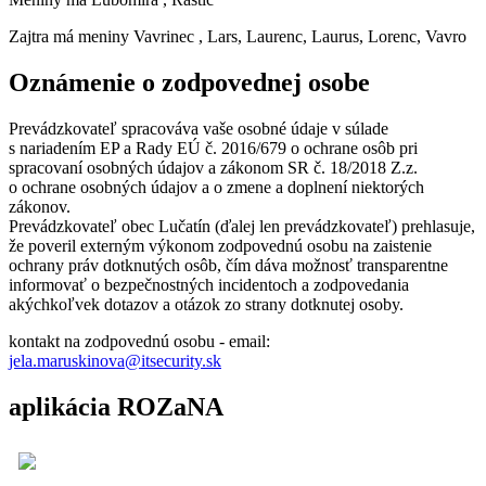
Zajtra má meniny
Vavrinec
, Lars, Laurenc, Laurus, Lorenc, Vavro
Oznámenie o zodpovednej osobe
Prevádzkovateľ spracováva vaše osobné údaje v súlade
s nariadením EP a Rady EÚ č. 2016/679 o ochrane osôb pri
spracovaní osobných údajov a zákonom SR č. 18/2018 Z.z.
o ochrane osobných údajov a o zmene a doplnení niektorých
zákonov.
Prevádzkovateľ obec Lučatín (ďalej len prevádzkovateľ) prehlasuje,
že poveril externým výkonom zodpovednú osobu na zaistenie
ochrany práv dotknutých osôb, čím dáva možnosť transparentne
informovať o bezpečnostných incidentoch a zodpovedania
akýchkoľvek dotazov a otázok zo strany dotknutej osoby.
kontakt na zodpovednú osobu - email:
jela.maruskinova@itsecurity.sk
aplikácia ROZaNA