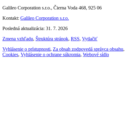
Galileo Corporation s.r.o., Čierna Voda 468, 925 06
Kontakt:
Galileo Corporation s.r.o.
Posledná aktualizácia: 31. 7. 2026
Zmena vzhľadu
,
Štruktúra stránok
,
RSS
,
Vytlačiť
Vyhlásenie o prístupnosti
,
Za obsah zodpovedá správca obsahu
,
Cookies
,
Vyhlásenie o ochrane súkromia
,
Webové sídlo