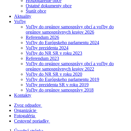
Hospodárenie obce
Ostatné dokumenty obce
Štatút obce
Aktuality
Voľby
Voľby do orgánov samosprávy obcí a voľby do
orgánov samosprávnych krajov 2026
Referendum 2026
Voľby do Európskeho parlamentu 2024
Voľby prezidenta 2024
Voľby do NR SR v roku 2023
Referendum 2023
Voľby do orgánov samosprávy obcí a voľby do
orgánov samosprávnych krajov 2022
Voľby do NR SR v roku 2020
Voľby do Európskeho parlamentu 2019
Voľby prezidenta SR v roku 2019
Voľby do orgánov samosprávy 2018
Kontakty
Zvoz odpadov
Organizácie
Fotogaléria
Cestovné poriadky
Úvodná stránka