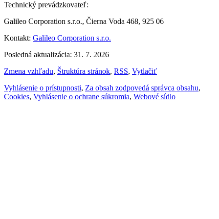
Technický prevádzkovateľ:
Galileo Corporation s.r.o., Čierna Voda 468, 925 06
Kontakt:
Galileo Corporation s.r.o.
Posledná aktualizácia: 31. 7. 2026
Zmena vzhľadu
,
Štruktúra stránok
,
RSS
,
Vytlačiť
Vyhlásenie o prístupnosti
,
Za obsah zodpovedá správca obsahu
,
Cookies
,
Vyhlásenie o ochrane súkromia
,
Webové sídlo