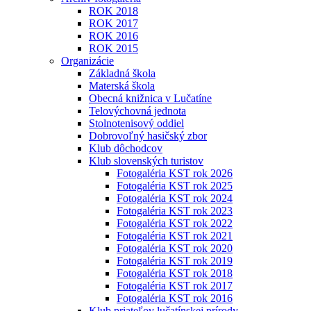
ROK 2018
ROK 2017
ROK 2016
ROK 2015
Organizácie
Základná škola
Materská škola
Obecná knižnica v Lučatíne
Telovýchovná jednota
Stolnotenisový oddiel
Dobrovoľný hasičský zbor
Klub dôchodcov
Klub slovenských turistov
Fotogaléria KST rok 2026
Fotogaléria KST rok 2025
Fotogaléria KST rok 2024
Fotogaléria KST rok 2023
Fotogaléria KST rok 2022
Fotogaléria KST rok 2021
Fotogaléria KST rok 2020
Fotogaléria KST rok 2019
Fotogaléria KST rok 2018
Fotogaléria KST rok 2017
Fotogaléria KST rok 2016
Klub priateľov lučatínskej prírody