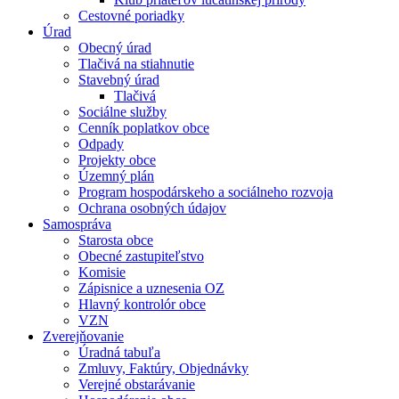
Cestovné poriadky
Úrad
Obecný úrad
Tlačivá na stiahnutie
Stavebný úrad
Tlačivá
Sociálne služby
Cenník poplatkov obce
Odpady
Projekty obce
Územný plán
Program hospodárskeho a sociálneho rozvoja
Ochrana osobných údajov
Samospráva
Starosta obce
Obecné zastupiteľstvo
Komisie
Zápisnice a uznesenia OZ
Hlavný kontrolór obce
VZN
Zverejňovanie
Úradná tabuľa
Zmluvy, Faktúry, Objednávky
Verejné obstarávanie