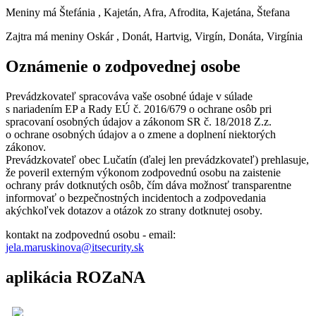
Meniny má
Štefánia
, Kajetán, Afra, Afrodita, Kajetána, Štefana
Zajtra má meniny
Oskár
, Donát, Hartvig, Virgín, Donáta, Virgínia
Oznámenie o zodpovednej osobe
Prevádzkovateľ spracováva vaše osobné údaje v súlade
s nariadením EP a Rady EÚ č. 2016/679 o ochrane osôb pri
spracovaní osobných údajov a zákonom SR č. 18/2018 Z.z.
o ochrane osobných údajov a o zmene a doplnení niektorých
zákonov.
Prevádzkovateľ obec Lučatín (ďalej len prevádzkovateľ) prehlasuje,
že poveril externým výkonom zodpovednú osobu na zaistenie
ochrany práv dotknutých osôb, čím dáva možnosť transparentne
informovať o bezpečnostných incidentoch a zodpovedania
akýchkoľvek dotazov a otázok zo strany dotknutej osoby.
kontakt na zodpovednú osobu - email:
jela.maruskinova@itsecurity.sk
aplikácia ROZaNA