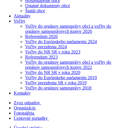
Hospodárenie obce
Ostatné dokumenty obce
Štatút obce
Aktuality
Voľby
Voľby do orgánov samosprávy obcí a voľby do
orgánov samosprávnych krajov 2026
Referendum 2026
Voľby do Európskeho parlamentu 2024
Voľby prezidenta 2024
Voľby do NR SR v roku 2023
Referendum 2023
Voľby do orgánov samosprávy obcí a voľby do
orgánov samosprávnych krajov 2022
Voľby do NR SR v roku 2020
Voľby do Európskeho parlamentu 2019
Voľby prezidenta SR v roku 2019
Voľby do orgánov samosprávy 2018
Kontakty
Zvoz odpadov
Organizácie
Fotogaléria
Cestovné poriadky
Úvodná stránka