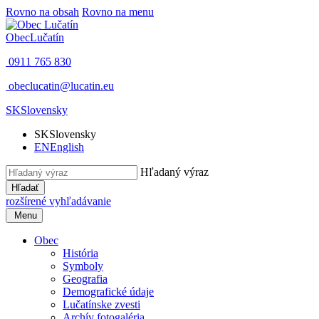
Rovno na obsah
Rovno na menu
Obec
Lučatín
0911 765 830
obeclucatin@lucatin.eu
SK
Slovensky
SK
Slovensky
EN
English
Hľadaný výraz
Hľadať
rozšírené vyhľadávanie
Menu
Obec
História
Symboly
Geografia
Demografické údaje
Lučatínske zvesti
Archív fotogaléria