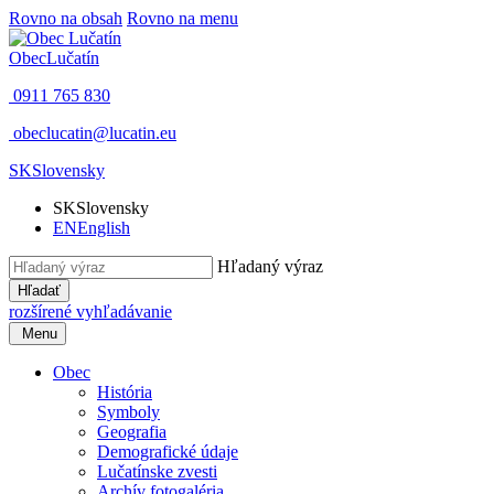
Rovno na obsah
Rovno na menu
Obec
Lučatín
0911 765 830
obeclucatin@lucatin.eu
SK
Slovensky
SK
Slovensky
EN
English
Hľadaný výraz
Hľadať
rozšírené vyhľadávanie
Menu
Obec
História
Symboly
Geografia
Demografické údaje
Lučatínske zvesti
Archív fotogaléria