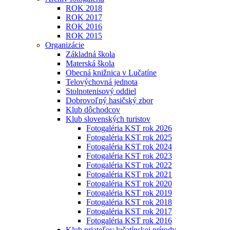
ROK 2018
ROK 2017
ROK 2016
ROK 2015
Organizácie
Základná škola
Materská škola
Obecná knižnica v Lučatíne
Telovýchovná jednota
Stolnotenisový oddiel
Dobrovoľný hasičský zbor
Klub dôchodcov
Klub slovenských turistov
Fotogaléria KST rok 2026
Fotogaléria KST rok 2025
Fotogaléria KST rok 2024
Fotogaléria KST rok 2023
Fotogaléria KST rok 2022
Fotogaléria KST rok 2021
Fotogaléria KST rok 2020
Fotogaléria KST rok 2019
Fotogaléria KST rok 2018
Fotogaléria KST rok 2017
Fotogaléria KST rok 2016
Klub priateľov lučatínskej prírody