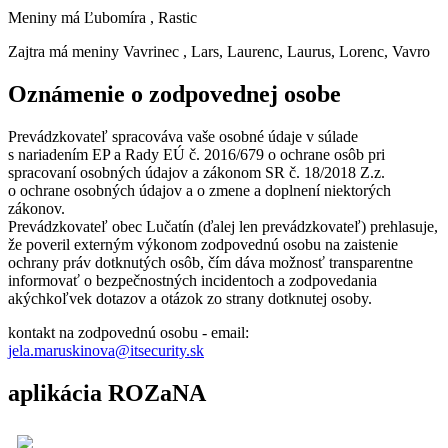
Meniny má
Ľubomíra
, Rastic
Zajtra má meniny
Vavrinec
, Lars, Laurenc, Laurus, Lorenc, Vavro
Oznámenie o zodpovednej osobe
Prevádzkovateľ spracováva vaše osobné údaje v súlade
s nariadením EP a Rady EÚ č. 2016/679 o ochrane osôb pri
spracovaní osobných údajov a zákonom SR č. 18/2018 Z.z.
o ochrane osobných údajov a o zmene a doplnení niektorých
zákonov.
Prevádzkovateľ obec Lučatín (ďalej len prevádzkovateľ) prehlasuje,
že poveril externým výkonom zodpovednú osobu na zaistenie
ochrany práv dotknutých osôb, čím dáva možnosť transparentne
informovať o bezpečnostných incidentoch a zodpovedania
akýchkoľvek dotazov a otázok zo strany dotknutej osoby.
kontakt na zodpovednú osobu - email:
jela.maruskinova@itsecurity.sk
aplikácia ROZaNA