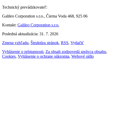
Technický prevádzkovateľ:
Galileo Corporation s.r.o., Čierna Voda 468, 925 06
Kontakt:
Galileo Corporation s.r.o.
Posledná aktualizácia: 31. 7. 2026
Zmena vzhľadu
,
Štruktúra stránok
,
RSS
,
Vytlačiť
Vyhlásenie o prístupnosti
,
Za obsah zodpovedá správca obsahu
,
Cookies
,
Vyhlásenie o ochrane súkromia
,
Webové sídlo