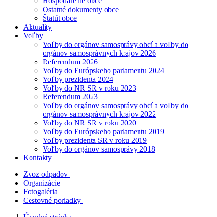
Hospodárenie obce
Ostatné dokumenty obce
Štatút obce
Aktuality
Voľby
Voľby do orgánov samosprávy obcí a voľby do
orgánov samosprávnych krajov 2026
Referendum 2026
Voľby do Európskeho parlamentu 2024
Voľby prezidenta 2024
Voľby do NR SR v roku 2023
Referendum 2023
Voľby do orgánov samosprávy obcí a voľby do
orgánov samosprávnych krajov 2022
Voľby do NR SR v roku 2020
Voľby do Európskeho parlamentu 2019
Voľby prezidenta SR v roku 2019
Voľby do orgánov samosprávy 2018
Kontakty
Zvoz odpadov
Organizácie
Fotogaléria
Cestovné poriadky
Úvodná stránka