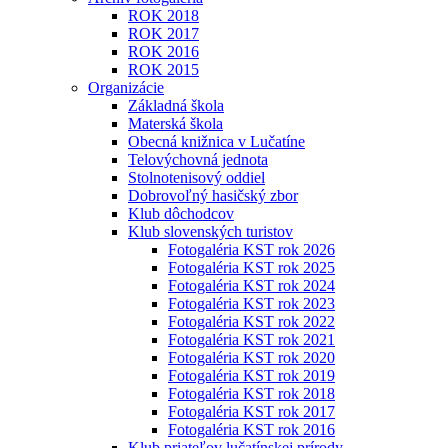
ROK 2018
ROK 2017
ROK 2016
ROK 2015
Organizácie
Základná škola
Materská škola
Obecná knižnica v Lučatíne
Telovýchovná jednota
Stolnotenisový oddiel
Dobrovoľný hasičský zbor
Klub dôchodcov
Klub slovenských turistov
Fotogaléria KST rok 2026
Fotogaléria KST rok 2025
Fotogaléria KST rok 2024
Fotogaléria KST rok 2023
Fotogaléria KST rok 2022
Fotogaléria KST rok 2021
Fotogaléria KST rok 2020
Fotogaléria KST rok 2019
Fotogaléria KST rok 2018
Fotogaléria KST rok 2017
Fotogaléria KST rok 2016
Klub priateľov lučatínskej prírody