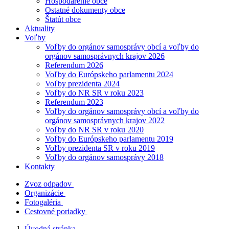
Hospodárenie obce
Ostatné dokumenty obce
Štatút obce
Aktuality
Voľby
Voľby do orgánov samosprávy obcí a voľby do
orgánov samosprávnych krajov 2026
Referendum 2026
Voľby do Európskeho parlamentu 2024
Voľby prezidenta 2024
Voľby do NR SR v roku 2023
Referendum 2023
Voľby do orgánov samosprávy obcí a voľby do
orgánov samosprávnych krajov 2022
Voľby do NR SR v roku 2020
Voľby do Európskeho parlamentu 2019
Voľby prezidenta SR v roku 2019
Voľby do orgánov samosprávy 2018
Kontakty
Zvoz odpadov
Organizácie
Fotogaléria
Cestovné poriadky
Úvodná stránka