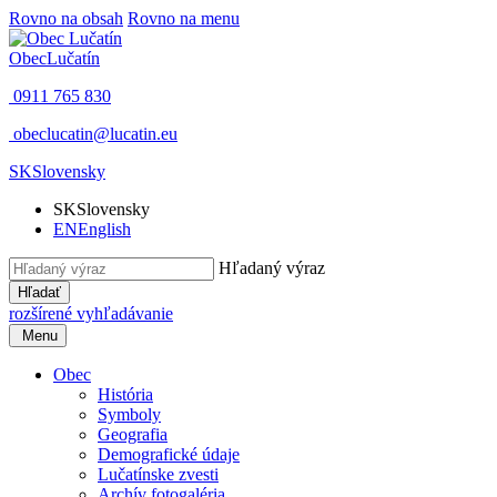
Rovno na obsah
Rovno na menu
Obec
Lučatín
0911 765 830
obeclucatin@lucatin.eu
SK
Slovensky
SK
Slovensky
EN
English
Hľadaný výraz
Hľadať
rozšírené vyhľadávanie
Menu
Obec
História
Symboly
Geografia
Demografické údaje
Lučatínske zvesti
Archív fotogaléria