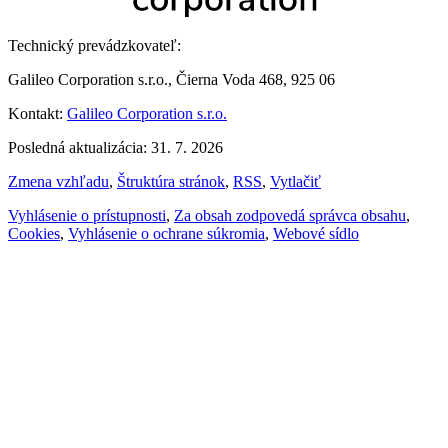
Technický prevádzkovateľ:
Galileo Corporation s.r.o., Čierna Voda 468, 925 06
Kontakt:
Galileo Corporation s.r.o.
Posledná aktualizácia: 31. 7. 2026
Zmena vzhľadu
,
Štruktúra stránok
,
RSS
,
Vytlačiť
Vyhlásenie o prístupnosti
,
Za obsah zodpovedá správca obsahu
,
Cookies
,
Vyhlásenie o ochrane súkromia
,
Webové sídlo