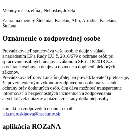
Meniny má
Jozefína
, Nehoslav, Jozefa
Zajtra má meniny
Štefánia
, Kajetán, Afra, Afrodita, Kajetána,
Štefana
Oznámenie o zodpovednej osobe
Prevádzkovateľ spracováva vaše osobné údaje v súlade
s nariadením EP a Rady EÚ č. 2016/679 o ochrane osôb pri
spracovaní osobných údajov a zákonom SR č. 18/2018 Z.z.
o ochrane osobných údajov a o zmene a doplnení niektorých
zákonov.
Prevádzkovateľ obec Lučatín (ďalej len prevádzkovateľ) prehlasuje,
že poveril externým výkonom zodpovednú osobu na zaistenie
ochrany práv dotknutých osôb, čím dáva možnosť transparentne
informovať o bezpečnostných incidentoch a zodpovedania
akýchkoľvek dotazov a otázok zo strany dotknutej osoby.
kontakt na zodpovednú osobu - email:
jela.maruskinova@itsecurity.sk
aplikácia ROZaNA