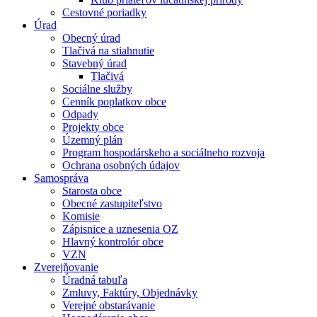
Cestovné poriadky
Úrad
Obecný úrad
Tlačivá na stiahnutie
Stavebný úrad
Tlačivá
Sociálne služby
Cenník poplatkov obce
Odpady
Projekty obce
Územný plán
Program hospodárskeho a sociálneho rozvoja
Ochrana osobných údajov
Samospráva
Starosta obce
Obecné zastupiteľstvo
Komisie
Zápisnice a uznesenia OZ
Hlavný kontrolór obce
VZN
Zverejňovanie
Úradná tabuľa
Zmluvy, Faktúry, Objednávky
Verejné obstarávanie