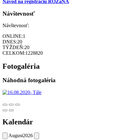
Návod na registráciu ROZaNA
Návštevnosť
Návštevnosť:
ONLINE:
1
DNES:
20
TÝŽDEŇ:
20
CELKOM:
1228820
Fotogaléria
Náhodná fotogaléria
Kalendár
August
2026