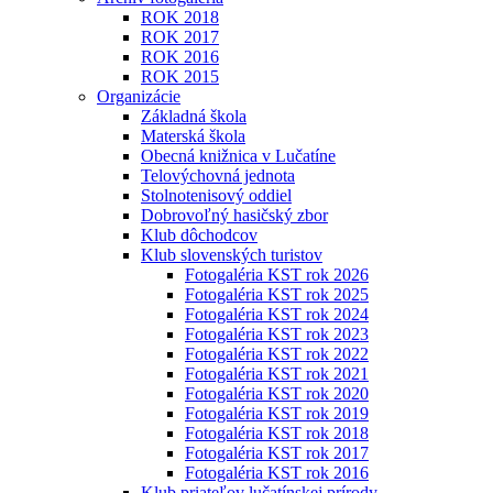
ROK 2018
ROK 2017
ROK 2016
ROK 2015
Organizácie
Základná škola
Materská škola
Obecná knižnica v Lučatíne
Telovýchovná jednota
Stolnotenisový oddiel
Dobrovoľný hasičský zbor
Klub dôchodcov
Klub slovenských turistov
Fotogaléria KST rok 2026
Fotogaléria KST rok 2025
Fotogaléria KST rok 2024
Fotogaléria KST rok 2023
Fotogaléria KST rok 2022
Fotogaléria KST rok 2021
Fotogaléria KST rok 2020
Fotogaléria KST rok 2019
Fotogaléria KST rok 2018
Fotogaléria KST rok 2017
Fotogaléria KST rok 2016
Klub priateľov lučatínskej prírody