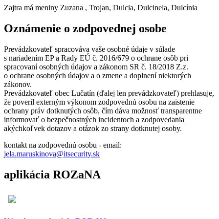
Zajtra má meniny
Zuzana
, Trojan, Dulcia, Dulcinela, Dulcínia
Oznámenie o zodpovednej osobe
Prevádzkovateľ spracováva vaše osobné údaje v súlade
s nariadením EP a Rady EÚ č. 2016/679 o ochrane osôb pri
spracovaní osobných údajov a zákonom SR č. 18/2018 Z.z.
o ochrane osobných údajov a o zmene a doplnení niektorých
zákonov.
Prevádzkovateľ obec Lučatín (ďalej len prevádzkovateľ) prehlasuje,
že poveril externým výkonom zodpovednú osobu na zaistenie
ochrany práv dotknutých osôb, čím dáva možnosť transparentne
informovať o bezpečnostných incidentoch a zodpovedania
akýchkoľvek dotazov a otázok zo strany dotknutej osoby.
kontakt na zodpovednú osobu - email:
jela.maruskinova@itsecurity.sk
aplikácia ROZaNA