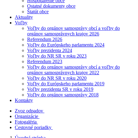
Hospodárenie obce
Ostatné dokumenty obce
Štatút obce
Aktuality
Voľby
Voľby do orgánov samosprávy obcí a voľby do
orgánov samosprávnych krajov 2026
Referendum 2026
Voľby do Európskeho parlamentu 2024
Voľby prezidenta 2024
Voľby do NR SR v roku 2023
Referendum 2023
Voľby do orgánov samosprávy obcí a voľby do
orgánov samosprávnych krajov 2022
Voľby do NR SR v roku 2020
Voľby do Európskeho parlamentu 2019
Voľby prezidenta SR v roku 2019
Voľby do orgánov samosprávy 2018
Kontakty
Zvoz odpadov
Organizácie
Fotogaléria
Cestovné poriadky
Úvodná stránka