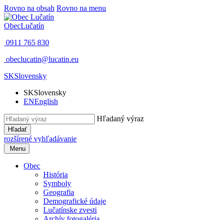
Rovno na obsah
Rovno na menu
Obec
Lučatín
0911 765 830
obeclucatin@lucatin.eu
SK
Slovensky
SK
Slovensky
EN
English
Hľadaný výraz
Hľadať
rozšírené vyhľadávanie
Menu
Obec
História
Symboly
Geografia
Demografické údaje
Lučatínske zvesti
Archív fotogaléria