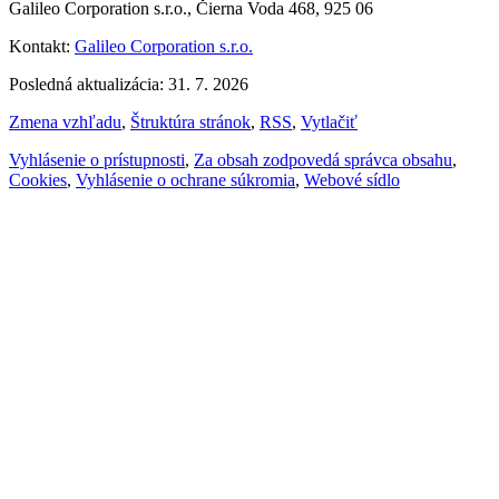
Galileo Corporation s.r.o., Čierna Voda 468, 925 06
Kontakt:
Galileo Corporation s.r.o.
Posledná aktualizácia: 31. 7. 2026
Zmena vzhľadu
,
Štruktúra stránok
,
RSS
,
Vytlačiť
Vyhlásenie o prístupnosti
,
Za obsah zodpovedá správca obsahu
,
Cookies
,
Vyhlásenie o ochrane súkromia
,
Webové sídlo