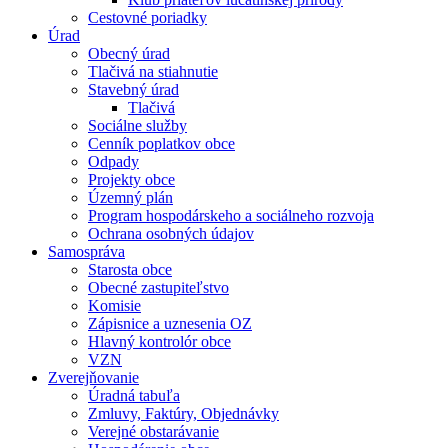
Cestovné poriadky
Úrad
Obecný úrad
Tlačivá na stiahnutie
Stavebný úrad
Tlačivá
Sociálne služby
Cenník poplatkov obce
Odpady
Projekty obce
Územný plán
Program hospodárskeho a sociálneho rozvoja
Ochrana osobných údajov
Samospráva
Starosta obce
Obecné zastupiteľstvo
Komisie
Zápisnice a uznesenia OZ
Hlavný kontrolór obce
VZN
Zverejňovanie
Úradná tabuľa
Zmluvy, Faktúry, Objednávky
Verejné obstarávanie