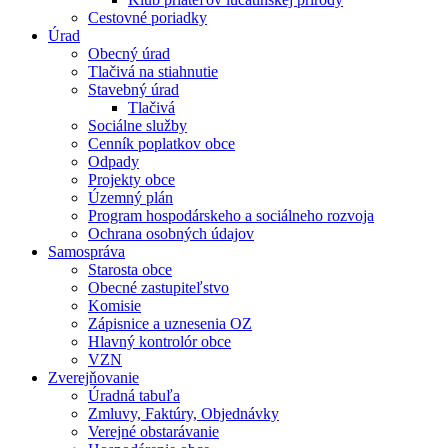
Cestovné poriadky
Úrad
Obecný úrad
Tlačivá na stiahnutie
Stavebný úrad
Tlačivá
Sociálne služby
Cenník poplatkov obce
Odpady
Projekty obce
Územný plán
Program hospodárskeho a sociálneho rozvoja
Ochrana osobných údajov
Samospráva
Starosta obce
Obecné zastupiteľstvo
Komisie
Zápisnice a uznesenia OZ
Hlavný kontrolór obce
VZN
Zverejňovanie
Úradná tabuľa
Zmluvy, Faktúry, Objednávky
Verejné obstarávanie