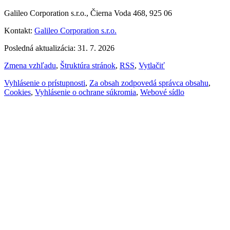
Galileo Corporation s.r.o., Čierna Voda 468, 925 06
Kontakt:
Galileo Corporation s.r.o.
Posledná aktualizácia: 31. 7. 2026
Zmena vzhľadu
,
Štruktúra stránok
,
RSS
,
Vytlačiť
Vyhlásenie o prístupnosti
,
Za obsah zodpovedá správca obsahu
,
Cookies
,
Vyhlásenie o ochrane súkromia
,
Webové sídlo