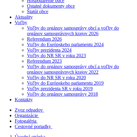
Hospodárenie obce
Ostatné dokumenty obce
Štatút obce
Aktuality
Voľby
Voľby do orgánov samosprávy obcí a voľby do
orgánov samosprávnych krajov 2026
Referendum 2026
Voľby do Európskeho parlamentu 2024
Voľby prezidenta 2024
Voľby do NR SR v roku 2023
Referendum 2023
Voľby do orgánov samosprávy obcí a voľby do
orgánov samosprávnych krajov 2022
Voľby do NR SR v roku 2020
Voľby do Európskeho parlamentu 2019
Voľby prezidenta SR v roku 2019
Voľby do orgánov samosprávy 2018
Kontakty
Zvoz odpadov
Organizácie
Fotogaléria
Cestovné poriadky
Úvodná stránka