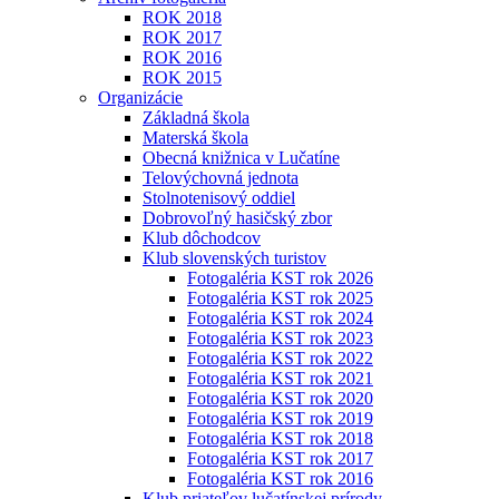
ROK 2018
ROK 2017
ROK 2016
ROK 2015
Organizácie
Základná škola
Materská škola
Obecná knižnica v Lučatíne
Telovýchovná jednota
Stolnotenisový oddiel
Dobrovoľný hasičský zbor
Klub dôchodcov
Klub slovenských turistov
Fotogaléria KST rok 2026
Fotogaléria KST rok 2025
Fotogaléria KST rok 2024
Fotogaléria KST rok 2023
Fotogaléria KST rok 2022
Fotogaléria KST rok 2021
Fotogaléria KST rok 2020
Fotogaléria KST rok 2019
Fotogaléria KST rok 2018
Fotogaléria KST rok 2017
Fotogaléria KST rok 2016
Klub priateľov lučatínskej prírody