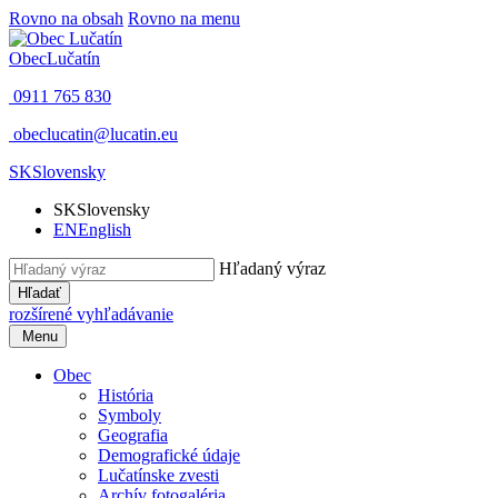
Rovno na obsah
Rovno na menu
Obec
Lučatín
0911 765 830
obeclucatin@lucatin.eu
SK
Slovensky
SK
Slovensky
EN
English
Hľadaný výraz
Hľadať
rozšírené vyhľadávanie
Menu
Obec
História
Symboly
Geografia
Demografické údaje
Lučatínske zvesti
Archív fotogaléria