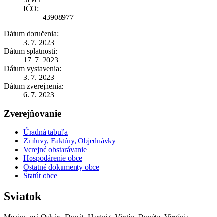
IČO:
43908977
Dátum doručenia:
3. 7. 2023
Dátum splatnosti:
17. 7. 2023
Dátum vystavenia:
3. 7. 2023
Dátum zverejnenia:
6. 7. 2023
Zverejňovanie
Úradná tabuľa
Zmluvy, Faktúry, Objednávky
Verejné obstarávanie
Hospodárenie obce
Ostatné dokumenty obce
Štatút obce
Sviatok
Meniny má
Oskár
, Donát, Hartvig, Virgín, Donáta, Virgínia