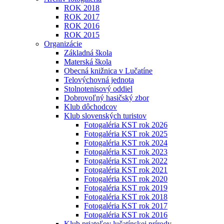
ROK 2018
ROK 2017
ROK 2016
ROK 2015
Organizácie
Základná škola
Materská škola
Obecná knižnica v Lučatíne
Telovýchovná jednota
Stolnotenisový oddiel
Dobrovoľný hasičský zbor
Klub dôchodcov
Klub slovenských turistov
Fotogaléria KST rok 2026
Fotogaléria KST rok 2025
Fotogaléria KST rok 2024
Fotogaléria KST rok 2023
Fotogaléria KST rok 2022
Fotogaléria KST rok 2021
Fotogaléria KST rok 2020
Fotogaléria KST rok 2019
Fotogaléria KST rok 2018
Fotogaléria KST rok 2017
Fotogaléria KST rok 2016
Klub priateľov lučatínskej prírody