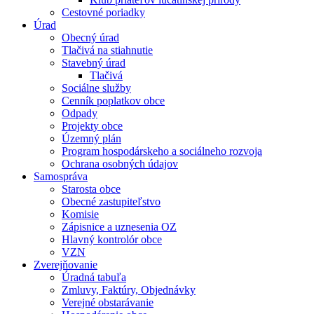
Cestovné poriadky
Úrad
Obecný úrad
Tlačivá na stiahnutie
Stavebný úrad
Tlačivá
Sociálne služby
Cenník poplatkov obce
Odpady
Projekty obce
Územný plán
Program hospodárskeho a sociálneho rozvoja
Ochrana osobných údajov
Samospráva
Starosta obce
Obecné zastupiteľstvo
Komisie
Zápisnice a uznesenia OZ
Hlavný kontrolór obce
VZN
Zverejňovanie
Úradná tabuľa
Zmluvy, Faktúry, Objednávky
Verejné obstarávanie