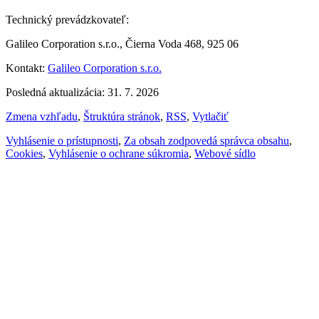
Technický prevádzkovateľ:
Galileo Corporation s.r.o., Čierna Voda 468, 925 06
Kontakt:
Galileo Corporation s.r.o.
Posledná aktualizácia: 31. 7. 2026
Zmena vzhľadu
,
Štruktúra stránok
,
RSS
,
Vytlačiť
Vyhlásenie o prístupnosti
,
Za obsah zodpovedá správca obsahu
,
Cookies
,
Vyhlásenie o ochrane súkromia
,
Webové sídlo