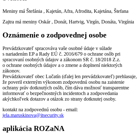
Meniny má
Štefánia
, Kajetán, Afra, Afrodita, Kajetána, Štefana
Zajtra má meniny
Oskár
, Donát, Hartvig, Virgín, Donáta, Virgínia
Oznámenie o zodpovednej osobe
Prevádzkovateľ spracováva vaše osobné údaje v súlade
s nariadením EP a Rady EÚ č. 2016/679 o ochrane osôb pri
spracovaní osobných údajov a zákonom SR č. 18/2018 Z.z.
o ochrane osobných údajov a o zmene a doplnení niektorých
zákonov.
Prevádzkovateľ obec Lučatín (ďalej len prevádzkovateľ) prehlasuje,
že poveril externým výkonom zodpovednú osobu na zaistenie
ochrany práv dotknutých osôb, čím dáva možnosť transparentne
informovať o bezpečnostných incidentoch a zodpovedania
akýchkoľvek dotazov a otázok zo strany dotknutej osoby.
kontakt na zodpovednú osobu - email:
jela.maruskinova@itsecurity.sk
aplikácia ROZaNA