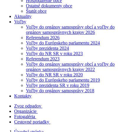
Hospodárenie obce
Ostatné dokumenty obce
Štatút obce
Aktuality
Voľby
Voľby do orgánov samosprávy obcí a voľby do
orgánov samosprávnych krajov 2026
Referendum 2026
Voľby do Európskeho parlamentu 2024
Voľby prezidenta 2024
Voľby do NR SR v roku 2023
Referendum 2023
Voľby do orgánov samosprávy obcí a voľby do
orgánov samosprávnych krajov 2022
Voľby do NR SR v roku 2020
Voľby do Európskeho parlamentu 2019
Voľby prezidenta SR v roku 2019
Voľby do orgánov samosprávy 2018
Kontakty
Zvoz odpadov
Organizácie
Fotogaléria
Cestovné poriadky
Úvodná stránka