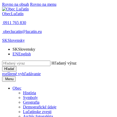
Rovno na obsah
Rovno na menu
Obec
Lučatín
0911 765 830
obeclucatin@lucatin.eu
SK
Slovensky
SK
Slovensky
EN
English
Hľadaný výraz
Hľadať
rozšírené vyhľadávanie
Menu
Obec
História
Symboly
Geografia
Demografické údaje
Lučatínske zvesti
Archív fotogaléria