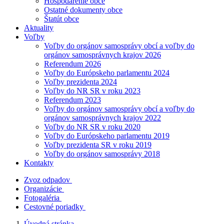
Hospodárenie obce
Ostatné dokumenty obce
Štatút obce
Aktuality
Voľby
Voľby do orgánov samosprávy obcí a voľby do
orgánov samosprávnych krajov 2026
Referendum 2026
Voľby do Európskeho parlamentu 2024
Voľby prezidenta 2024
Voľby do NR SR v roku 2023
Referendum 2023
Voľby do orgánov samosprávy obcí a voľby do
orgánov samosprávnych krajov 2022
Voľby do NR SR v roku 2020
Voľby do Európskeho parlamentu 2019
Voľby prezidenta SR v roku 2019
Voľby do orgánov samosprávy 2018
Kontakty
Zvoz odpadov
Organizácie
Fotogaléria
Cestovné poriadky
Úvodná stránka