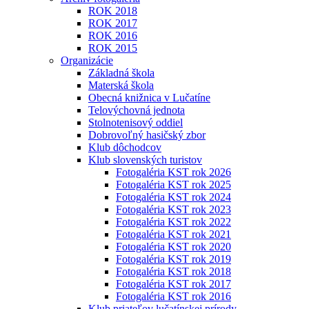
ROK 2018
ROK 2017
ROK 2016
ROK 2015
Organizácie
Základná škola
Materská škola
Obecná knižnica v Lučatíne
Telovýchovná jednota
Stolnotenisový oddiel
Dobrovoľný hasičský zbor
Klub dôchodcov
Klub slovenských turistov
Fotogaléria KST rok 2026
Fotogaléria KST rok 2025
Fotogaléria KST rok 2024
Fotogaléria KST rok 2023
Fotogaléria KST rok 2022
Fotogaléria KST rok 2021
Fotogaléria KST rok 2020
Fotogaléria KST rok 2019
Fotogaléria KST rok 2018
Fotogaléria KST rok 2017
Fotogaléria KST rok 2016
Klub priateľov lučatínskej prírody