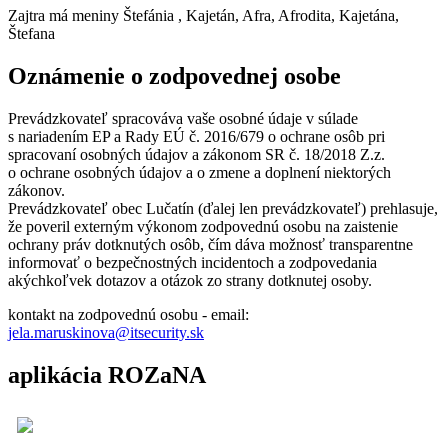
Zajtra má meniny
Štefánia
, Kajetán, Afra, Afrodita, Kajetána,
Štefana
Oznámenie o zodpovednej osobe
Prevádzkovateľ spracováva vaše osobné údaje v súlade
s nariadením EP a Rady EÚ č. 2016/679 o ochrane osôb pri
spracovaní osobných údajov a zákonom SR č. 18/2018 Z.z.
o ochrane osobných údajov a o zmene a doplnení niektorých
zákonov.
Prevádzkovateľ obec Lučatín (ďalej len prevádzkovateľ) prehlasuje,
že poveril externým výkonom zodpovednú osobu na zaistenie
ochrany práv dotknutých osôb, čím dáva možnosť transparentne
informovať o bezpečnostných incidentoch a zodpovedania
akýchkoľvek dotazov a otázok zo strany dotknutej osoby.
kontakt na zodpovednú osobu - email:
jela.maruskinova@itsecurity.sk
aplikácia ROZaNA