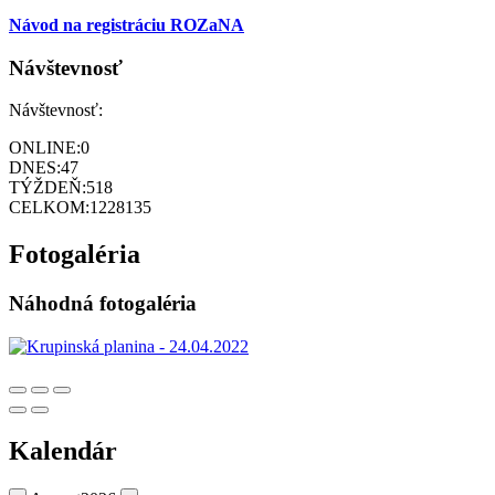
Návod na registráciu ROZaNA
Návštevnosť
Návštevnosť:
ONLINE:
0
DNES:
47
TÝŽDEŇ:
518
CELKOM:
1228135
Fotogaléria
Náhodná fotogaléria
Kalendár