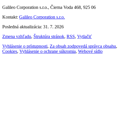
Galileo Corporation s.r.o., Čierna Voda 468, 925 06
Kontakt:
Galileo Corporation s.r.o.
Posledná aktualizácia: 31. 7. 2026
Zmena vzhľadu
,
Štruktúra stránok
,
RSS
,
Vytlačiť
Vyhlásenie o prístupnosti
,
Za obsah zodpovedá správca obsahu
,
Cookies
,
Vyhlásenie o ochrane súkromia
,
Webové sídlo