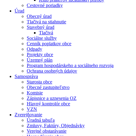
Cestovné poriadky
Úrad
Obecný úrad
Tlačivá na stiahnutie
Stavebný úrad
Tlačivá
Sociálne služby
Cenník poplatkov obce
Odpady
Projekty obce
Územný plán
Program hospodárskeho a sociálneho rozvoja
Ochrana osobných údajov
Samospráva
Starosta obce
Obecné zastupiteľstvo
Komisie
Zápisnice a uznesenia OZ
Hlavný kontrolór obce
VZN
Zverejňovanie
Úradná tabuľa
Zmluvy, Faktúry, Objednávky
Verejné obstarávanie