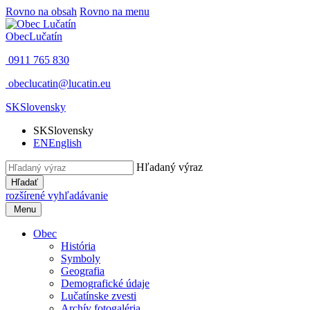
Rovno na obsah
Rovno na menu
Obec
Lučatín
0911 765 830
obeclucatin@lucatin.eu
SK
Slovensky
SK
Slovensky
EN
English
Hľadaný výraz
Hľadať
rozšírené vyhľadávanie
Menu
Obec
História
Symboly
Geografia
Demografické údaje
Lučatínske zvesti
Archív fotogaléria