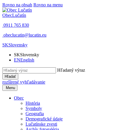
Rovno na obsah
Rovno na menu
Obec
Lučatín
0911 765 830
obeclucatin@lucatin.eu
SK
Slovensky
SK
Slovensky
EN
English
Hľadaný výraz
Hľadať
rozšírené vyhľadávanie
Menu
Obec
História
Symboly
Geografia
Demografické údaje
Lučatínske zvesti
Archív fotogaléria