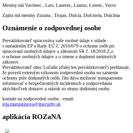
Meniny má
Vavrinec
, Lars, Laurenc, Laurus, Lorenc, Vavro
Zajtra má meniny
Zuzana
, Trojan, Dulcia, Dulcinela, Dulcínia
Oznámenie o zodpovednej osobe
Prevádzkovateľ spracováva vaše osobné údaje v súlade
s nariadením EP a Rady EÚ č. 2016/679 o ochrane osôb pri
spracovaní osobných údajov a zákonom SR č. 18/2018 Z.z.
o ochrane osobných údajov a o zmene a doplnení niektorých
zákonov.
Prevádzkovateľ obec Lučatín (ďalej len prevádzkovateľ) prehlasuje,
že poveril externým výkonom zodpovednú osobu na zaistenie
ochrany práv dotknutých osôb, čím dáva možnosť transparentne
informovať o bezpečnostných incidentoch a zodpovedania
akýchkoľvek dotazov a otázok zo strany dotknutej osoby.
kontakt na zodpovednú osobu - email:
jela.maruskinova@itsecurity.sk
aplikácia ROZaNA