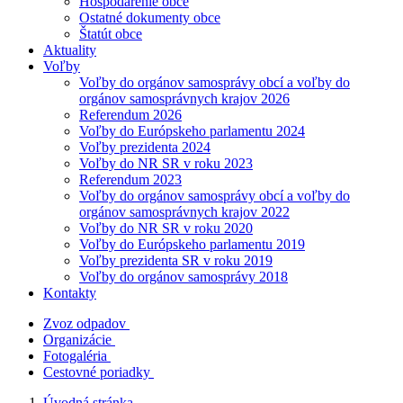
Hospodárenie obce
Ostatné dokumenty obce
Štatút obce
Aktuality
Voľby
Voľby do orgánov samosprávy obcí a voľby do
orgánov samosprávnych krajov 2026
Referendum 2026
Voľby do Európskeho parlamentu 2024
Voľby prezidenta 2024
Voľby do NR SR v roku 2023
Referendum 2023
Voľby do orgánov samosprávy obcí a voľby do
orgánov samosprávnych krajov 2022
Voľby do NR SR v roku 2020
Voľby do Európskeho parlamentu 2019
Voľby prezidenta SR v roku 2019
Voľby do orgánov samosprávy 2018
Kontakty
Zvoz odpadov
Organizácie
Fotogaléria
Cestovné poriadky
Úvodná stránka