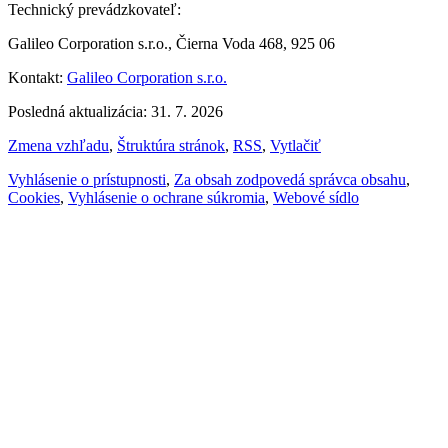
Technický prevádzkovateľ:
Galileo Corporation s.r.o., Čierna Voda 468, 925 06
Kontakt:
Galileo Corporation s.r.o.
Posledná aktualizácia: 31. 7. 2026
Zmena vzhľadu
,
Štruktúra stránok
,
RSS
,
Vytlačiť
Vyhlásenie o prístupnosti
,
Za obsah zodpovedá správca obsahu
,
Cookies
,
Vyhlásenie o ochrane súkromia
,
Webové sídlo