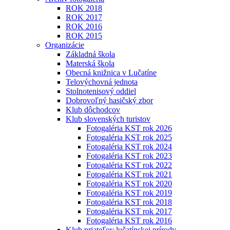
ROK 2018
ROK 2017
ROK 2016
ROK 2015
Organizácie
Základná škola
Materská škola
Obecná knižnica v Lučatíne
Telovýchovná jednota
Stolnotenisový oddiel
Dobrovoľný hasičský zbor
Klub dôchodcov
Klub slovenských turistov
Fotogaléria KST rok 2026
Fotogaléria KST rok 2025
Fotogaléria KST rok 2024
Fotogaléria KST rok 2023
Fotogaléria KST rok 2022
Fotogaléria KST rok 2021
Fotogaléria KST rok 2020
Fotogaléria KST rok 2019
Fotogaléria KST rok 2018
Fotogaléria KST rok 2017
Fotogaléria KST rok 2016
Klub priateľov lučatínskej prírody