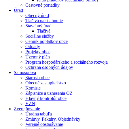
Cestovné poriadky
Úrad
Obecný úrad
Tlačivá na stiahnutie
Stavebný úrad
Tlačivá
Sociálne služby
Cenník poplatkov obce
Odpady
Projekty obce
Územný plán
Program hospodárskeho a sociálneho rozvoja
Ochrana osobných údajov
Samospráva
Starosta obce
Obecné zastupiteľstvo
Komisie
Zápisnice a uznesenia OZ
Hlavný kontrolór obce
VZN
Zverejňovanie
Úradná tabuľa
Zmluvy, Faktúry, Objednávky
Verejné obstarávanie