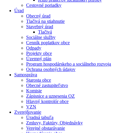
Cestovné poriadky
Úrad
Obecný úrad
Tlačivá na stiahnutie
Stavebný úrad
Tlačivá
Sociálne služby
Cenník poplatkov obce
Odpady
Projekty obce
Územný plán
Program hospodárskeho a sociálneho rozvoja
Ochrana osobných údajov
Samospráva
Starosta obce
Obecné zastupiteľstvo
Komisie
Zápisnice a uznesenia OZ
Hlavný kontrolór obce
VZN
Zverejňovanie
Úradná tabuľa
Zmluvy, Faktúry, Objednávky
Verejné obstarávanie