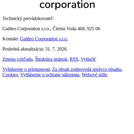
Technický prevádzkovateľ:
Galileo Corporation s.r.o., Čierna Voda 468, 925 06
Kontakt:
Galileo Corporation s.r.o.
Posledná aktualizácia: 31. 7. 2026
Zmena vzhľadu
,
Štruktúra stránok
,
RSS
,
Vytlačiť
Vyhlásenie o prístupnosti
,
Za obsah zodpovedá správca obsahu
,
Cookies
,
Vyhlásenie o ochrane súkromia
,
Webové sídlo