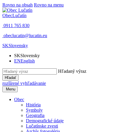
Rovno na obsah
Rovno na menu
Obec
Lučatín
0911 765 830
obeclucatin@lucatin.eu
SK
Slovensky
SK
Slovensky
EN
English
Hľadaný výraz
Hľadať
rozšírené vyhľadávanie
Menu
Obec
História
Symboly
Geografia
Demografické údaje
Lučatínske zvesti
Archív fotogaléria