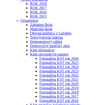
ROK 2018
ROK 2017
ROK 2016
ROK 2015
Organizácie
Základná škola
Materská škola
Obecná knižnica v Lučatíne
Telovýchovná jednota
Stolnotenisový oddiel
Dobrovoľný hasičský zbor
Klub dôchodcov
Klub slovenských turistov
Fotogaléria KST rok 2026
Fotogaléria KST rok 2025
Fotogaléria KST rok 2024
Fotogaléria KST rok 2023
Fotogaléria KST rok 2022
Fotogaléria KST rok 2021
Fotogaléria KST rok 2020
Fotogaléria KST rok 2019
Fotogaléria KST rok 2018
Fotogaléria KST rok 2017
Fotogaléria KST rok 2016
Klub priateľov lučatínskej prírody