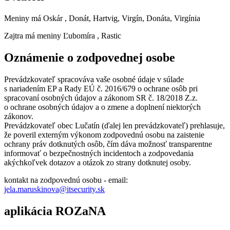
Meniny má
Oskár
, Donát, Hartvig, Virgín, Donáta, Virgínia
Zajtra má meniny
Ľubomíra
, Rastic
Oznámenie o zodpovednej osobe
Prevádzkovateľ spracováva vaše osobné údaje v súlade
s nariadením EP a Rady EÚ č. 2016/679 o ochrane osôb pri
spracovaní osobných údajov a zákonom SR č. 18/2018 Z.z.
o ochrane osobných údajov a o zmene a doplnení niektorých
zákonov.
Prevádzkovateľ obec Lučatín (ďalej len prevádzkovateľ) prehlasuje,
že poveril externým výkonom zodpovednú osobu na zaistenie
ochrany práv dotknutých osôb, čím dáva možnosť transparentne
informovať o bezpečnostných incidentoch a zodpovedania
akýchkoľvek dotazov a otázok zo strany dotknutej osoby.
kontakt na zodpovednú osobu - email:
jela.maruskinova@itsecurity.sk
aplikácia ROZaNA