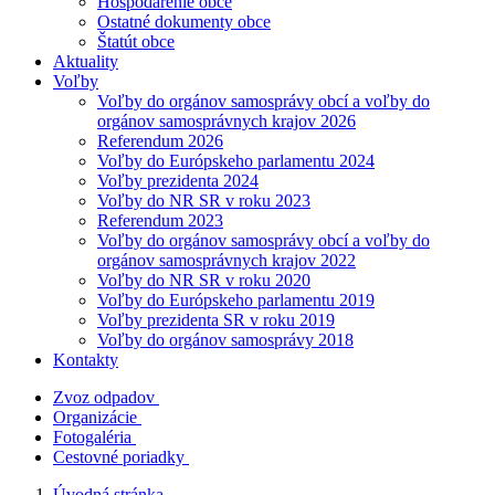
Hospodárenie obce
Ostatné dokumenty obce
Štatút obce
Aktuality
Voľby
Voľby do orgánov samosprávy obcí a voľby do
orgánov samosprávnych krajov 2026
Referendum 2026
Voľby do Európskeho parlamentu 2024
Voľby prezidenta 2024
Voľby do NR SR v roku 2023
Referendum 2023
Voľby do orgánov samosprávy obcí a voľby do
orgánov samosprávnych krajov 2022
Voľby do NR SR v roku 2020
Voľby do Európskeho parlamentu 2019
Voľby prezidenta SR v roku 2019
Voľby do orgánov samosprávy 2018
Kontakty
Zvoz odpadov
Organizácie
Fotogaléria
Cestovné poriadky
Úvodná stránka