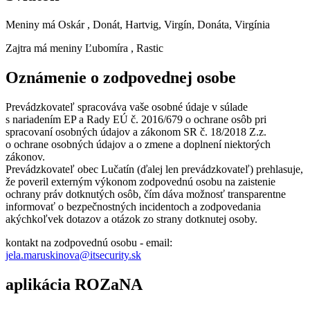
Meniny má
Oskár
, Donát, Hartvig, Virgín, Donáta, Virgínia
Zajtra má meniny
Ľubomíra
, Rastic
Oznámenie o zodpovednej osobe
Prevádzkovateľ spracováva vaše osobné údaje v súlade
s nariadením EP a Rady EÚ č. 2016/679 o ochrane osôb pri
spracovaní osobných údajov a zákonom SR č. 18/2018 Z.z.
o ochrane osobných údajov a o zmene a doplnení niektorých
zákonov.
Prevádzkovateľ obec Lučatín (ďalej len prevádzkovateľ) prehlasuje,
že poveril externým výkonom zodpovednú osobu na zaistenie
ochrany práv dotknutých osôb, čím dáva možnosť transparentne
informovať o bezpečnostných incidentoch a zodpovedania
akýchkoľvek dotazov a otázok zo strany dotknutej osoby.
kontakt na zodpovednú osobu - email:
jela.maruskinova@itsecurity.sk
aplikácia ROZaNA