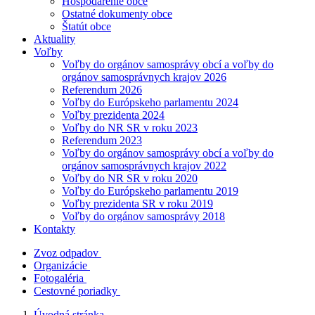
Hospodárenie obce
Ostatné dokumenty obce
Štatút obce
Aktuality
Voľby
Voľby do orgánov samosprávy obcí a voľby do
orgánov samosprávnych krajov 2026
Referendum 2026
Voľby do Európskeho parlamentu 2024
Voľby prezidenta 2024
Voľby do NR SR v roku 2023
Referendum 2023
Voľby do orgánov samosprávy obcí a voľby do
orgánov samosprávnych krajov 2022
Voľby do NR SR v roku 2020
Voľby do Európskeho parlamentu 2019
Voľby prezidenta SR v roku 2019
Voľby do orgánov samosprávy 2018
Kontakty
Zvoz odpadov
Organizácie
Fotogaléria
Cestovné poriadky
Úvodná stránka