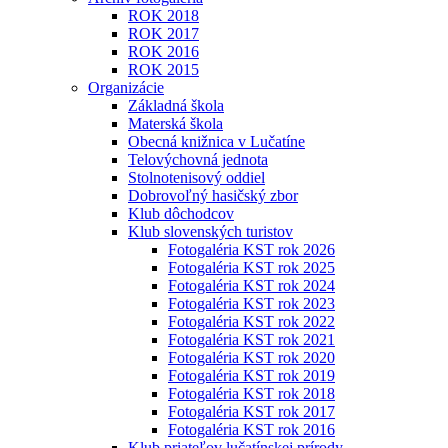
ROK 2018
ROK 2017
ROK 2016
ROK 2015
Organizácie
Základná škola
Materská škola
Obecná knižnica v Lučatíne
Telovýchovná jednota
Stolnotenisový oddiel
Dobrovoľný hasičský zbor
Klub dôchodcov
Klub slovenských turistov
Fotogaléria KST rok 2026
Fotogaléria KST rok 2025
Fotogaléria KST rok 2024
Fotogaléria KST rok 2023
Fotogaléria KST rok 2022
Fotogaléria KST rok 2021
Fotogaléria KST rok 2020
Fotogaléria KST rok 2019
Fotogaléria KST rok 2018
Fotogaléria KST rok 2017
Fotogaléria KST rok 2016
Klub priateľov lučatínskej prírody