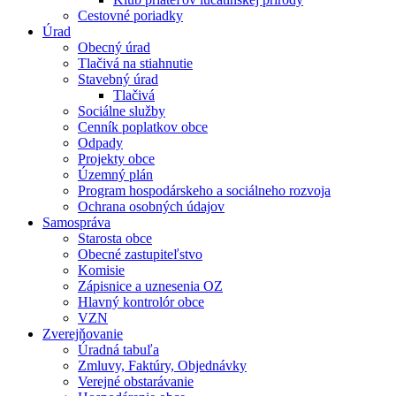
Cestovné poriadky
Úrad
Obecný úrad
Tlačivá na stiahnutie
Stavebný úrad
Tlačivá
Sociálne služby
Cenník poplatkov obce
Odpady
Projekty obce
Územný plán
Program hospodárskeho a sociálneho rozvoja
Ochrana osobných údajov
Samospráva
Starosta obce
Obecné zastupiteľstvo
Komisie
Zápisnice a uznesenia OZ
Hlavný kontrolór obce
VZN
Zverejňovanie
Úradná tabuľa
Zmluvy, Faktúry, Objednávky
Verejné obstarávanie