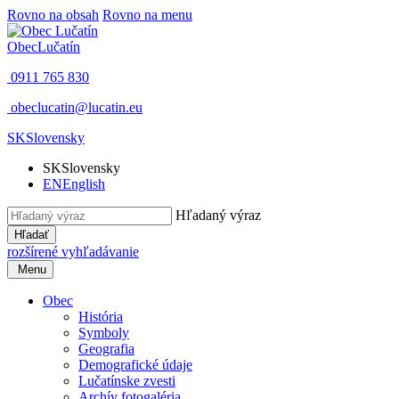
Rovno na obsah
Rovno na menu
Obec
Lučatín
0911 765 830
obeclucatin@lucatin.eu
SK
Slovensky
SK
Slovensky
EN
English
Hľadaný výraz
Hľadať
rozšírené vyhľadávanie
Menu
Obec
História
Symboly
Geografia
Demografické údaje
Lučatínske zvesti
Archív fotogaléria