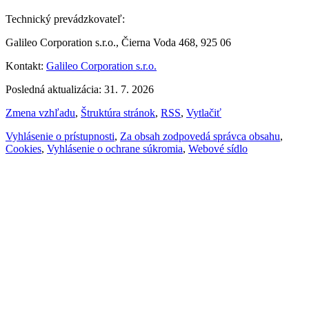
Technický prevádzkovateľ:
Galileo Corporation s.r.o., Čierna Voda 468, 925 06
Kontakt:
Galileo Corporation s.r.o.
Posledná aktualizácia: 31. 7. 2026
Zmena vzhľadu
,
Štruktúra stránok
,
RSS
,
Vytlačiť
Vyhlásenie o prístupnosti
,
Za obsah zodpovedá správca obsahu
,
Cookies
,
Vyhlásenie o ochrane súkromia
,
Webové sídlo