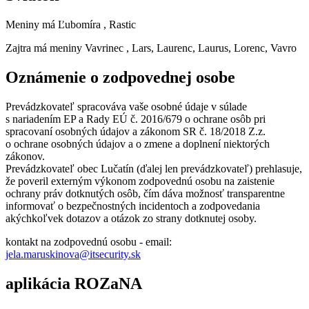
Meniny má
Ľubomíra
, Rastic
Zajtra má meniny
Vavrinec
, Lars, Laurenc, Laurus, Lorenc, Vavro
Oznámenie o zodpovednej osobe
Prevádzkovateľ spracováva vaše osobné údaje v súlade
s nariadením EP a Rady EÚ č. 2016/679 o ochrane osôb pri
spracovaní osobných údajov a zákonom SR č. 18/2018 Z.z.
o ochrane osobných údajov a o zmene a doplnení niektorých
zákonov.
Prevádzkovateľ obec Lučatín (ďalej len prevádzkovateľ) prehlasuje,
že poveril externým výkonom zodpovednú osobu na zaistenie
ochrany práv dotknutých osôb, čím dáva možnosť transparentne
informovať o bezpečnostných incidentoch a zodpovedania
akýchkoľvek dotazov a otázok zo strany dotknutej osoby.
kontakt na zodpovednú osobu - email:
jela.maruskinova@itsecurity.sk
aplikácia ROZaNA