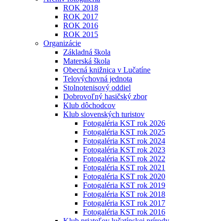
ROK 2018
ROK 2017
ROK 2016
ROK 2015
Organizácie
Základná škola
Materská škola
Obecná knižnica v Lučatíne
Telovýchovná jednota
Stolnotenisový oddiel
Dobrovoľný hasičský zbor
Klub dôchodcov
Klub slovenských turistov
Fotogaléria KST rok 2026
Fotogaléria KST rok 2025
Fotogaléria KST rok 2024
Fotogaléria KST rok 2023
Fotogaléria KST rok 2022
Fotogaléria KST rok 2021
Fotogaléria KST rok 2020
Fotogaléria KST rok 2019
Fotogaléria KST rok 2018
Fotogaléria KST rok 2017
Fotogaléria KST rok 2016
Klub priateľov lučatínskej prírody