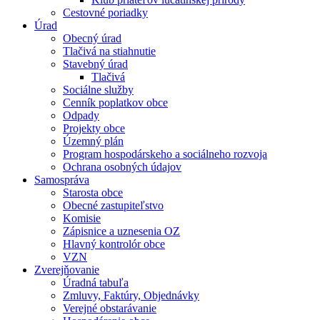
Cestovné poriadky
Úrad
Obecný úrad
Tlačivá na stiahnutie
Stavebný úrad
Tlačivá
Sociálne služby
Cenník poplatkov obce
Odpady
Projekty obce
Územný plán
Program hospodárskeho a sociálneho rozvoja
Ochrana osobných údajov
Samospráva
Starosta obce
Obecné zastupiteľstvo
Komisie
Zápisnice a uznesenia OZ
Hlavný kontrolór obce
VZN
Zverejňovanie
Úradná tabuľa
Zmluvy, Faktúry, Objednávky
Verejné obstarávanie