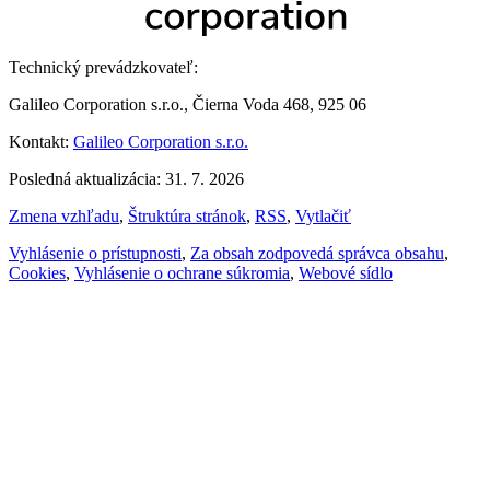
Technický prevádzkovateľ:
Galileo Corporation s.r.o., Čierna Voda 468, 925 06
Kontakt:
Galileo Corporation s.r.o.
Posledná aktualizácia: 31. 7. 2026
Zmena vzhľadu
,
Štruktúra stránok
,
RSS
,
Vytlačiť
Vyhlásenie o prístupnosti
,
Za obsah zodpovedá správca obsahu
,
Cookies
,
Vyhlásenie o ochrane súkromia
,
Webové sídlo