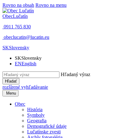
Rovno na obsah
Rovno na menu
Obec
Lučatín
0911 765 830
obeclucatin@lucatin.eu
SK
Slovensky
SK
Slovensky
EN
English
Hľadaný výraz
Hľadať
rozšírené vyhľadávanie
Menu
Obec
História
Symboly
Geografia
Demografické údaje
Lučatínske zvesti
Archív fotogaléria