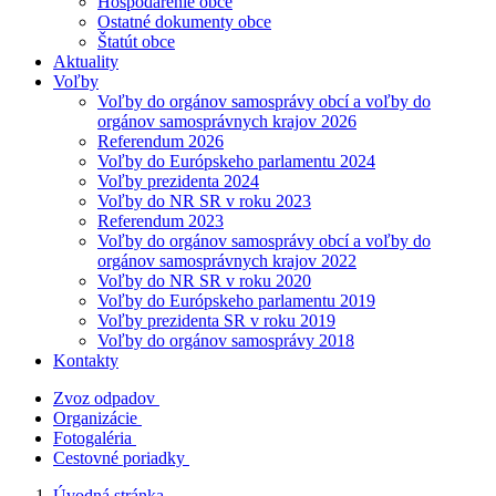
Hospodárenie obce
Ostatné dokumenty obce
Štatút obce
Aktuality
Voľby
Voľby do orgánov samosprávy obcí a voľby do
orgánov samosprávnych krajov 2026
Referendum 2026
Voľby do Európskeho parlamentu 2024
Voľby prezidenta 2024
Voľby do NR SR v roku 2023
Referendum 2023
Voľby do orgánov samosprávy obcí a voľby do
orgánov samosprávnych krajov 2022
Voľby do NR SR v roku 2020
Voľby do Európskeho parlamentu 2019
Voľby prezidenta SR v roku 2019
Voľby do orgánov samosprávy 2018
Kontakty
Zvoz odpadov
Organizácie
Fotogaléria
Cestovné poriadky
Úvodná stránka