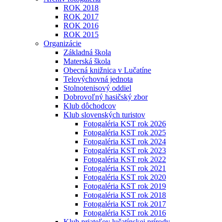
ROK 2018
ROK 2017
ROK 2016
ROK 2015
Organizácie
Základná škola
Materská škola
Obecná knižnica v Lučatíne
Telovýchovná jednota
Stolnotenisový oddiel
Dobrovoľný hasičský zbor
Klub dôchodcov
Klub slovenských turistov
Fotogaléria KST rok 2026
Fotogaléria KST rok 2025
Fotogaléria KST rok 2024
Fotogaléria KST rok 2023
Fotogaléria KST rok 2022
Fotogaléria KST rok 2021
Fotogaléria KST rok 2020
Fotogaléria KST rok 2019
Fotogaléria KST rok 2018
Fotogaléria KST rok 2017
Fotogaléria KST rok 2016
Klub priateľov lučatínskej prírody