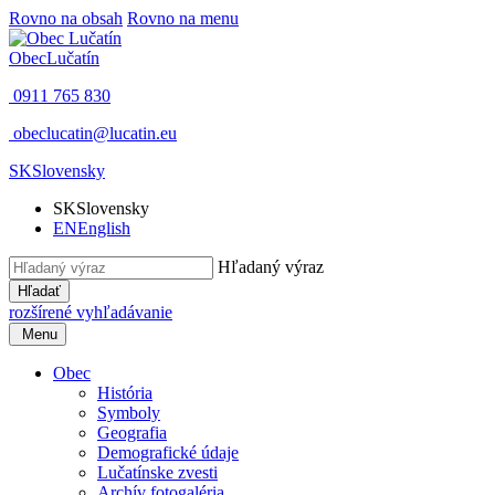
Rovno na obsah
Rovno na menu
Obec
Lučatín
0911 765 830
obeclucatin@lucatin.eu
SK
Slovensky
SK
Slovensky
EN
English
Hľadaný výraz
Hľadať
rozšírené vyhľadávanie
Menu
Obec
História
Symboly
Geografia
Demografické údaje
Lučatínske zvesti
Archív fotogaléria