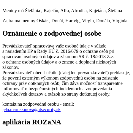
Meniny má
Štefánia
, Kajetán, Afra, Afrodita, Kajetána, Štefana
Zajtra má meniny
Oskár
, Donát, Hartvig, Virgín, Donáta, Virgínia
Oznámenie o zodpovednej osobe
Prevádzkovateľ spracováva vaše osobné údaje v súlade
s nariadením EP a Rady EÚ č. 2016/679 o ochrane osôb pri
spracovaní osobných údajov a zákonom SR č. 18/2018 Z.z.
o ochrane osobných údajov a o zmene a doplnení niektorých
zákonov.
Prevádzkovateľ obec Lučatín (ďalej len prevádzkovateľ) prehlasuje,
že poveril externým výkonom zodpovednú osobu na zaistenie
ochrany práv dotknutých osôb, čím dáva možnosť transparentne
informovať o bezpečnostných incidentoch a zodpovedania
akýchkoľvek dotazov a otázok zo strany dotknutej osoby.
kontakt na zodpovednú osobu - email:
jela.maruskinova@itsecurity.sk
aplikácia ROZaNA