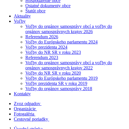
Hospodárenie obce
Ostatné dokumenty obce
Štatút obce
Aktuality
Voľby
Voľby do orgánov samosprávy obcí a voľby do
orgánov samosprávnych krajov 2026
Referendum 2026
Voľby do Európskeho parlamentu 2024
Voľby prezidenta 2024
Voľby do NR SR v roku 2023
Referendum 2023
Voľby do orgánov samosprávy obcí a voľby do
orgánov samosprávnych krajov 2022
Voľby do NR SR v roku 2020
Voľby do Európskeho parlamentu 2019
Voľby prezidenta SR v roku 2019
Voľby do orgánov samosprávy 2018
Kontakty
Zvoz odpadov
Organizácie
Fotogaléria
Cestovné poriadky
Úvodná stránka