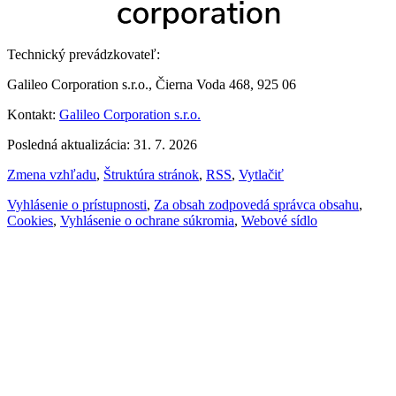
Technický prevádzkovateľ:
Galileo Corporation s.r.o., Čierna Voda 468, 925 06
Kontakt:
Galileo Corporation s.r.o.
Posledná aktualizácia: 31. 7. 2026
Zmena vzhľadu
,
Štruktúra stránok
,
RSS
,
Vytlačiť
Vyhlásenie o prístupnosti
,
Za obsah zodpovedá správca obsahu
,
Cookies
,
Vyhlásenie o ochrane súkromia
,
Webové sídlo