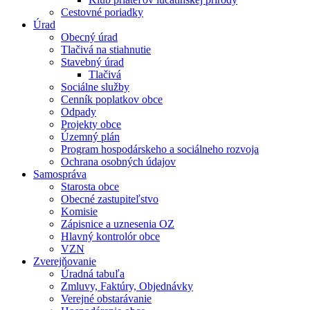
Cestovné poriadky
Úrad
Obecný úrad
Tlačivá na stiahnutie
Stavebný úrad
Tlačivá
Sociálne služby
Cenník poplatkov obce
Odpady
Projekty obce
Územný plán
Program hospodárskeho a sociálneho rozvoja
Ochrana osobných údajov
Samospráva
Starosta obce
Obecné zastupiteľstvo
Komisie
Zápisnice a uznesenia OZ
Hlavný kontrolór obce
VZN
Zverejňovanie
Úradná tabuľa
Zmluvy, Faktúry, Objednávky
Verejné obstarávanie