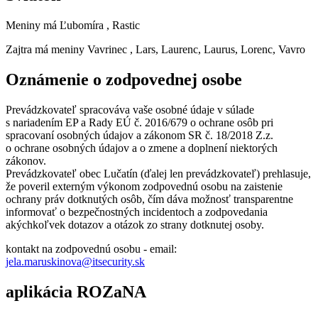
Meniny má
Ľubomíra
, Rastic
Zajtra má meniny
Vavrinec
, Lars, Laurenc, Laurus, Lorenc, Vavro
Oznámenie o zodpovednej osobe
Prevádzkovateľ spracováva vaše osobné údaje v súlade
s nariadením EP a Rady EÚ č. 2016/679 o ochrane osôb pri
spracovaní osobných údajov a zákonom SR č. 18/2018 Z.z.
o ochrane osobných údajov a o zmene a doplnení niektorých
zákonov.
Prevádzkovateľ obec Lučatín (ďalej len prevádzkovateľ) prehlasuje,
že poveril externým výkonom zodpovednú osobu na zaistenie
ochrany práv dotknutých osôb, čím dáva možnosť transparentne
informovať o bezpečnostných incidentoch a zodpovedania
akýchkoľvek dotazov a otázok zo strany dotknutej osoby.
kontakt na zodpovednú osobu - email:
jela.maruskinova@itsecurity.sk
aplikácia ROZaNA