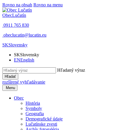
Rovno na obsah
Rovno na menu
Obec
Lučatín
0911 765 830
obeclucatin@lucatin.eu
SK
Slovensky
SK
Slovensky
EN
English
Hľadaný výraz
Hľadať
rozšírené vyhľadávanie
Menu
Obec
História
Symboly
Geografia
Demografické údaje
Lučatínske zvesti
Archív fotogaléria