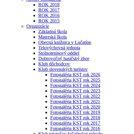
ROK 2018
ROK 2017
ROK 2016
ROK 2015
Organizácie
Základná škola
Materská škola
Obecná knižnica v Lučatíne
Telovýchovná jednota
Stolnotenisový oddiel
Dobrovoľný hasičský zbor
Klub dôchodcov
Klub slovenských turistov
Fotogaléria KST rok 2026
Fotogaléria KST rok 2025
Fotogaléria KST rok 2024
Fotogaléria KST rok 2023
Fotogaléria KST rok 2022
Fotogaléria KST rok 2021
Fotogaléria KST rok 2020
Fotogaléria KST rok 2019
Fotogaléria KST rok 2018
Fotogaléria KST rok 2017
Fotogaléria KST rok 2016
Klub priateľov lučatínskej prírody