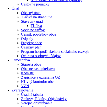
Cestovné poriadky
Úrad
Obecný úrad
Tlačivá na stiahnutie
Stavebný úrad
Tlačivá
Sociálne služby
Cenník poplatkov obce
Odpady
Projekty obce
Územný plán
Program hospodárskeho a sociálneho rozvoja
Ochrana osobných údajov
Samospráva
Starosta obce
Obecné zastupiteľstvo
Komisie
Zápisnice a uznesenia OZ
Hlavný kontrolór obce
VZN
Zverejňovanie
Úradná tabuľa
Zmluvy, Faktúry, Objednávky
Verejné obstarávanie