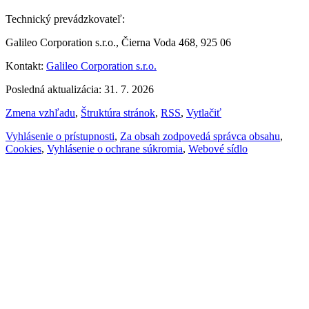
Technický prevádzkovateľ:
Galileo Corporation s.r.o., Čierna Voda 468, 925 06
Kontakt:
Galileo Corporation s.r.o.
Posledná aktualizácia: 31. 7. 2026
Zmena vzhľadu
,
Štruktúra stránok
,
RSS
,
Vytlačiť
Vyhlásenie o prístupnosti
,
Za obsah zodpovedá správca obsahu
,
Cookies
,
Vyhlásenie o ochrane súkromia
,
Webové sídlo