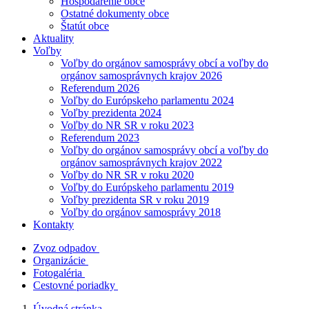
Hospodárenie obce
Ostatné dokumenty obce
Štatút obce
Aktuality
Voľby
Voľby do orgánov samosprávy obcí a voľby do
orgánov samosprávnych krajov 2026
Referendum 2026
Voľby do Európskeho parlamentu 2024
Voľby prezidenta 2024
Voľby do NR SR v roku 2023
Referendum 2023
Voľby do orgánov samosprávy obcí a voľby do
orgánov samosprávnych krajov 2022
Voľby do NR SR v roku 2020
Voľby do Európskeho parlamentu 2019
Voľby prezidenta SR v roku 2019
Voľby do orgánov samosprávy 2018
Kontakty
Zvoz odpadov
Organizácie
Fotogaléria
Cestovné poriadky
Úvodná stránka