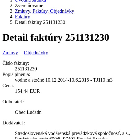
Zverejňovanie
Zmluvy, Faktúry, Objednávky
Faktúry
Detail faktúry 251131230
Detail faktúry 251131230
Zmluvy
|
Objednávky
Číslo faktúry:
251131230
Popis plnenia:
vodné a stočné 10.12.2014-10.6.2015 - TJ110 m3
Cena:
154,44 EUR
Odberateľ:
Obec Lučatín
Dodávateľ:
Stredoslovenská vodárenská prevádzková spoločnosť, a.s.,
Partizánska cesta 690/5, 97401 Banská Bystrica