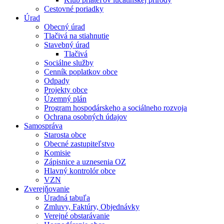
Cestovné poriadky
Úrad
Obecný úrad
Tlačivá na stiahnutie
Stavebný úrad
Tlačivá
Sociálne služby
Cenník poplatkov obce
Odpady
Projekty obce
Územný plán
Program hospodárskeho a sociálneho rozvoja
Ochrana osobných údajov
Samospráva
Starosta obce
Obecné zastupiteľstvo
Komisie
Zápisnice a uznesenia OZ
Hlavný kontrolór obce
VZN
Zverejňovanie
Úradná tabuľa
Zmluvy, Faktúry, Objednávky
Verejné obstarávanie