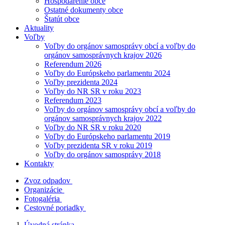
Hospodárenie obce
Ostatné dokumenty obce
Štatút obce
Aktuality
Voľby
Voľby do orgánov samosprávy obcí a voľby do
orgánov samosprávnych krajov 2026
Referendum 2026
Voľby do Európskeho parlamentu 2024
Voľby prezidenta 2024
Voľby do NR SR v roku 2023
Referendum 2023
Voľby do orgánov samosprávy obcí a voľby do
orgánov samosprávnych krajov 2022
Voľby do NR SR v roku 2020
Voľby do Európskeho parlamentu 2019
Voľby prezidenta SR v roku 2019
Voľby do orgánov samosprávy 2018
Kontakty
Zvoz odpadov
Organizácie
Fotogaléria
Cestovné poriadky
Úvodná stránka