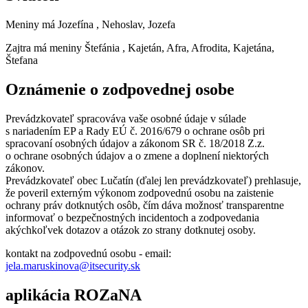
Meniny má
Jozefína
, Nehoslav, Jozefa
Zajtra má meniny
Štefánia
, Kajetán, Afra, Afrodita, Kajetána,
Štefana
Oznámenie o zodpovednej osobe
Prevádzkovateľ spracováva vaše osobné údaje v súlade
s nariadením EP a Rady EÚ č. 2016/679 o ochrane osôb pri
spracovaní osobných údajov a zákonom SR č. 18/2018 Z.z.
o ochrane osobných údajov a o zmene a doplnení niektorých
zákonov.
Prevádzkovateľ obec Lučatín (ďalej len prevádzkovateľ) prehlasuje,
že poveril externým výkonom zodpovednú osobu na zaistenie
ochrany práv dotknutých osôb, čím dáva možnosť transparentne
informovať o bezpečnostných incidentoch a zodpovedania
akýchkoľvek dotazov a otázok zo strany dotknutej osoby.
kontakt na zodpovednú osobu - email:
jela.maruskinova@itsecurity.sk
aplikácia ROZaNA