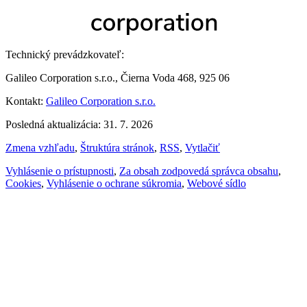
Technický prevádzkovateľ:
Galileo Corporation s.r.o., Čierna Voda 468, 925 06
Kontakt:
Galileo Corporation s.r.o.
Posledná aktualizácia: 31. 7. 2026
Zmena vzhľadu
,
Štruktúra stránok
,
RSS
,
Vytlačiť
Vyhlásenie o prístupnosti
,
Za obsah zodpovedá správca obsahu
,
Cookies
,
Vyhlásenie o ochrane súkromia
,
Webové sídlo