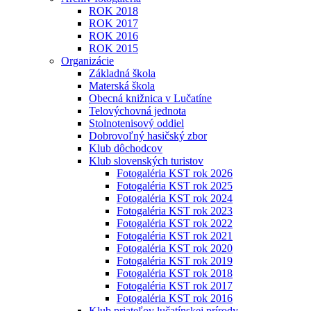
ROK 2018
ROK 2017
ROK 2016
ROK 2015
Organizácie
Základná škola
Materská škola
Obecná knižnica v Lučatíne
Telovýchovná jednota
Stolnotenisový oddiel
Dobrovoľný hasičský zbor
Klub dôchodcov
Klub slovenských turistov
Fotogaléria KST rok 2026
Fotogaléria KST rok 2025
Fotogaléria KST rok 2024
Fotogaléria KST rok 2023
Fotogaléria KST rok 2022
Fotogaléria KST rok 2021
Fotogaléria KST rok 2020
Fotogaléria KST rok 2019
Fotogaléria KST rok 2018
Fotogaléria KST rok 2017
Fotogaléria KST rok 2016
Klub priateľov lučatínskej prírody