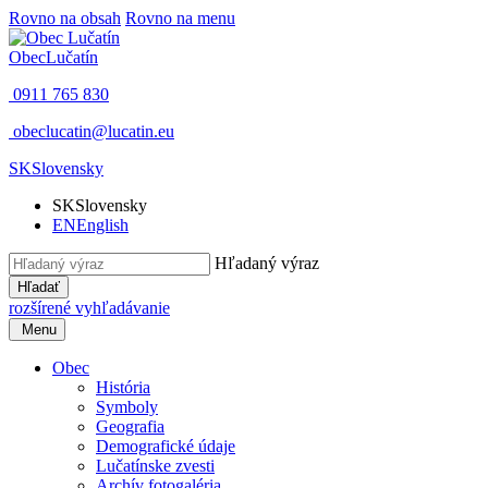
Rovno na obsah
Rovno na menu
Obec
Lučatín
0911 765 830
obeclucatin@lucatin.eu
SK
Slovensky
SK
Slovensky
EN
English
Hľadaný výraz
Hľadať
rozšírené vyhľadávanie
Menu
Obec
História
Symboly
Geografia
Demografické údaje
Lučatínske zvesti
Archív fotogaléria