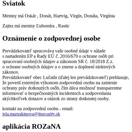
Sviatok
Meniny má
Oskár
, Donát, Hartvig, Virgín, Donáta, Virgínia
Zajtra má meniny
Ľubomíra
, Rastic
Oznámenie o zodpovednej osobe
Prevádzkovateľ spracováva vaše osobné údaje v súlade
s nariadením EP a Rady EÚ č. 2016/679 o ochrane osôb pri
spracovaní osobných údajov a zákonom SR č. 18/2018 Z.z.
o ochrane osobných údajov a o zmene a doplnení niektorých
zákonov.
Prevádzkovateľ obec Lučatín (ďalej len prevádzkovateľ) prehlasuje,
že poveril externým výkonom zodpovednú osobu na zaistenie
ochrany práv dotknutých osôb, čím dáva možnosť transparentne
informovať o bezpečnostných incidentoch a zodpovedania
akýchkoľvek dotazov a otázok zo strany dotknutej osoby.
kontakt na zodpovednú osobu - email:
jela.maruskinova@itsecurity.sk
aplikácia ROZaNA