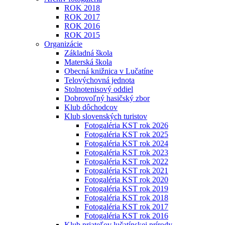
ROK 2018
ROK 2017
ROK 2016
ROK 2015
Organizácie
Základná škola
Materská škola
Obecná knižnica v Lučatíne
Telovýchovná jednota
Stolnotenisový oddiel
Dobrovoľný hasičský zbor
Klub dôchodcov
Klub slovenských turistov
Fotogaléria KST rok 2026
Fotogaléria KST rok 2025
Fotogaléria KST rok 2024
Fotogaléria KST rok 2023
Fotogaléria KST rok 2022
Fotogaléria KST rok 2021
Fotogaléria KST rok 2020
Fotogaléria KST rok 2019
Fotogaléria KST rok 2018
Fotogaléria KST rok 2017
Fotogaléria KST rok 2016
Klub priateľov lučatínskej prírody