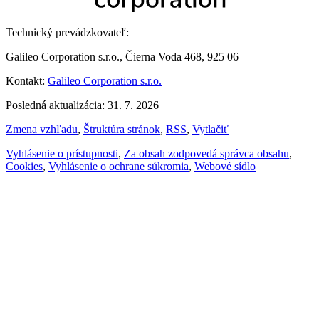
Technický prevádzkovateľ:
Galileo Corporation s.r.o., Čierna Voda 468, 925 06
Kontakt:
Galileo Corporation s.r.o.
Posledná aktualizácia: 31. 7. 2026
Zmena vzhľadu
,
Štruktúra stránok
,
RSS
,
Vytlačiť
Vyhlásenie o prístupnosti
,
Za obsah zodpovedá správca obsahu
,
Cookies
,
Vyhlásenie o ochrane súkromia
,
Webové sídlo