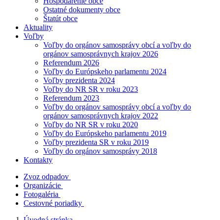
Hospodárenie obce
Ostatné dokumenty obce
Štatút obce
Aktuality
Voľby
Voľby do orgánov samosprávy obcí a voľby do
orgánov samosprávnych krajov 2026
Referendum 2026
Voľby do Európskeho parlamentu 2024
Voľby prezidenta 2024
Voľby do NR SR v roku 2023
Referendum 2023
Voľby do orgánov samosprávy obcí a voľby do
orgánov samosprávnych krajov 2022
Voľby do NR SR v roku 2020
Voľby do Európskeho parlamentu 2019
Voľby prezidenta SR v roku 2019
Voľby do orgánov samosprávy 2018
Kontakty
Zvoz odpadov
Organizácie
Fotogaléria
Cestovné poriadky
Úvodná stránka