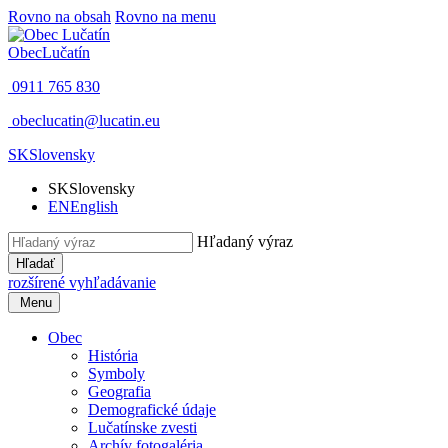
Rovno na obsah
Rovno na menu
Obec
Lučatín
0911 765 830
obeclucatin@lucatin.eu
SK
Slovensky
SK
Slovensky
EN
English
Hľadaný výraz
Hľadať
rozšírené vyhľadávanie
Menu
Obec
História
Symboly
Geografia
Demografické údaje
Lučatínske zvesti
Archív fotogaléria