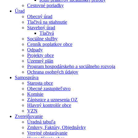
Cestovné poriadky
Úrad
Obecný úrad
Tlačivá na stiahnutie
Stavebný úrad
Tlačivá
Sociálne služby
Cenník poplatkov obce
Odpady
Projekty obce
Územný plán
Program hospodárskeho a sociálneho rozvoja
Ochrana osobných údajov
Samospráva
Starosta obce
Obecné zastupiteľstvo
Komisie
Zápisnice a uznesenia OZ
Hlavný kontrolór obce
VZN
Zverejňovanie
Úradná tabuľa
Zmluvy, Faktúry, Objednávky
Verejné obstarávanie