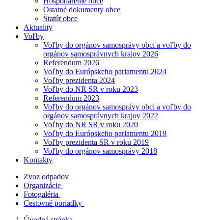
Hospodárenie obce
Ostatné dokumenty obce
Štatút obce
Aktuality
Voľby
Voľby do orgánov samosprávy obcí a voľby do
orgánov samosprávnych krajov 2026
Referendum 2026
Voľby do Európskeho parlamentu 2024
Voľby prezidenta 2024
Voľby do NR SR v roku 2023
Referendum 2023
Voľby do orgánov samosprávy obcí a voľby do
orgánov samosprávnych krajov 2022
Voľby do NR SR v roku 2020
Voľby do Európskeho parlamentu 2019
Voľby prezidenta SR v roku 2019
Voľby do orgánov samosprávy 2018
Kontakty
Zvoz odpadov
Organizácie
Fotogaléria
Cestovné poriadky
Úvodná stránka