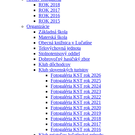
ROK 2018
ROK 2017
ROK 2016
ROK 2015
Organizácie
Základná škola
Materská škola
Obecná knižnica v Lučatíne
Telovýchovná jednota
Stolnotenisový oddiel
Dobrovoľný hasičský zbor
Klub dôchodcov
Klub slovenských turistov
Fotogaléria KST rok 2026
Fotogaléria KST rok 2025
Fotogaléria KST rok 2024
Fotogaléria KST rok 2023
Fotogaléria KST rok 2022
Fotogaléria KST rok 2021
Fotogaléria KST rok 2020
Fotogaléria KST rok 2019
Fotogaléria KST rok 2018
Fotogaléria KST rok 2017
Fotogaléria KST rok 2016
Klub priateľov lučatínskej prírody