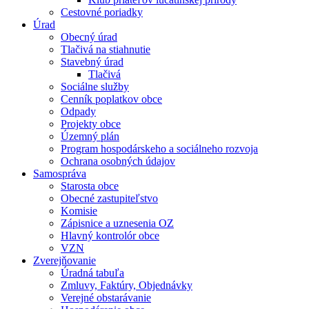
Cestovné poriadky
Úrad
Obecný úrad
Tlačivá na stiahnutie
Stavebný úrad
Tlačivá
Sociálne služby
Cenník poplatkov obce
Odpady
Projekty obce
Územný plán
Program hospodárskeho a sociálneho rozvoja
Ochrana osobných údajov
Samospráva
Starosta obce
Obecné zastupiteľstvo
Komisie
Zápisnice a uznesenia OZ
Hlavný kontrolór obce
VZN
Zverejňovanie
Úradná tabuľa
Zmluvy, Faktúry, Objednávky
Verejné obstarávanie