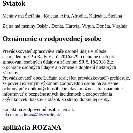
Sviatok
Meniny má
Štefánia
, Kajetán, Afra, Afrodita, Kajetána, Štefana
Zajtra má meniny
Oskár
, Donát, Hartvig, Virgín, Donáta, Virgínia
Oznámenie o zodpovednej osobe
Prevádzkovateľ spracováva vaše osobné údaje v súlade
s nariadením EP a Rady EÚ č. 2016/679 o ochrane osôb pri
spracovaní osobných údajov a zákonom SR č. 18/2018 Z.z.
o ochrane osobných údajov a o zmene a doplnení niektorých
zákonov.
Prevádzkovateľ obec Lučatín (ďalej len prevádzkovateľ) prehlasuje,
že poveril externým výkonom zodpovednú osobu na zaistenie
ochrany práv dotknutých osôb, čím dáva možnosť transparentne
informovať o bezpečnostných incidentoch a zodpovedania
akýchkoľvek dotazov a otázok zo strany dotknutej osoby.
kontakt na zodpovednú osobu - email:
jela.maruskinova@itsecurity.sk
aplikácia ROZaNA