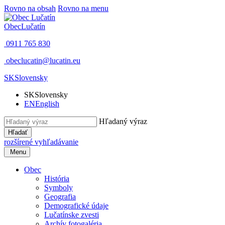
Rovno na obsah
Rovno na menu
Obec
Lučatín
0911 765 830
obeclucatin@lucatin.eu
SK
Slovensky
SK
Slovensky
EN
English
Hľadaný výraz
Hľadať
rozšírené vyhľadávanie
Menu
Obec
História
Symboly
Geografia
Demografické údaje
Lučatínske zvesti
Archív fotogaléria