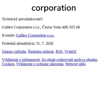
Technický prevádzkovateľ:
Galileo Corporation s.r.o., Čierna Voda 468, 925 06
Kontakt:
Galileo Corporation s.r.o.
Posledná aktualizácia: 31. 7. 2026
Zmena vzhľadu
,
Štruktúra stránok
,
RSS
,
Vytlačiť
Vyhlásenie o prístupnosti
,
Za obsah zodpovedá správca obsahu
,
Cookies
,
Vyhlásenie o ochrane súkromia
,
Webové sídlo