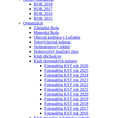
ROK 2018
ROK 2017
ROK 2016
ROK 2015
Organizácie
Základná škola
Materská škola
Obecná knižnica v Lučatíne
Telovýchovná jednota
Stolnotenisový oddiel
Dobrovoľný hasičský zbor
Klub dôchodcov
Klub slovenských turistov
Fotogaléria KST rok 2026
Fotogaléria KST rok 2025
Fotogaléria KST rok 2024
Fotogaléria KST rok 2023
Fotogaléria KST rok 2022
Fotogaléria KST rok 2021
Fotogaléria KST rok 2020
Fotogaléria KST rok 2019
Fotogaléria KST rok 2018
Fotogaléria KST rok 2017
Fotogaléria KST rok 2016
Klub priateľov lučatínskej prírody