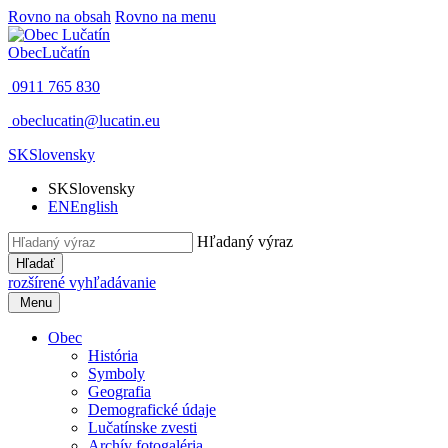
Rovno na obsah
Rovno na menu
Obec
Lučatín
0911 765 830
obeclucatin@lucatin.eu
SK
Slovensky
SK
Slovensky
EN
English
Hľadaný výraz
Hľadať
rozšírené vyhľadávanie
Menu
Obec
História
Symboly
Geografia
Demografické údaje
Lučatínske zvesti
Archív fotogaléria