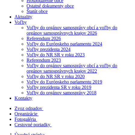
Hospodárenie obce
Ostatné dokumenty obce
Štatút obce
Aktuality
Voľby
Voľby do orgánov samosprávy obcí a voľby do
orgánov samosprávnych krajov 2026
Referendum 2026
Voľby do Európskeho parlamentu 2024
Voľby prezidenta 2024
Voľby do NR SR v roku 2023
Referendum 2023
Voľby do orgánov samosprávy obcí a voľby do
orgánov samosprávnych krajov 2022
Voľby do NR SR v roku 2020
Voľby do Európskeho parlamentu 2019
Voľby prezidenta SR v roku 2019
Voľby do orgánov samosprávy 2018
Kontakty
Zvoz odpadov
Organizácie
Fotogaléria
Cestovné poriadky
Úvodná stránka