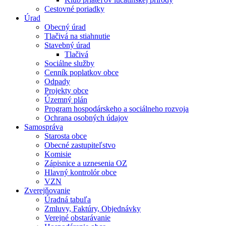
Cestovné poriadky
Úrad
Obecný úrad
Tlačivá na stiahnutie
Stavebný úrad
Tlačivá
Sociálne služby
Cenník poplatkov obce
Odpady
Projekty obce
Územný plán
Program hospodárskeho a sociálneho rozvoja
Ochrana osobných údajov
Samospráva
Starosta obce
Obecné zastupiteľstvo
Komisie
Zápisnice a uznesenia OZ
Hlavný kontrolór obce
VZN
Zverejňovanie
Úradná tabuľa
Zmluvy, Faktúry, Objednávky
Verejné obstarávanie