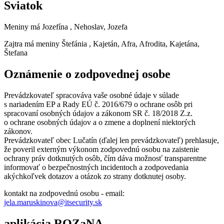
Sviatok
Meniny má
Jozefína
, Nehoslav, Jozefa
Zajtra má meniny
Štefánia
, Kajetán, Afra, Afrodita, Kajetána,
Štefana
Oznámenie o zodpovednej osobe
Prevádzkovateľ spracováva vaše osobné údaje v súlade
s nariadením EP a Rady EÚ č. 2016/679 o ochrane osôb pri
spracovaní osobných údajov a zákonom SR č. 18/2018 Z.z.
o ochrane osobných údajov a o zmene a doplnení niektorých
zákonov.
Prevádzkovateľ obec Lučatín (ďalej len prevádzkovateľ) prehlasuje,
že poveril externým výkonom zodpovednú osobu na zaistenie
ochrany práv dotknutých osôb, čím dáva možnosť transparentne
informovať o bezpečnostných incidentoch a zodpovedania
akýchkoľvek dotazov a otázok zo strany dotknutej osoby.
kontakt na zodpovednú osobu - email:
jela.maruskinova@itsecurity.sk
aplikácia ROZaNA